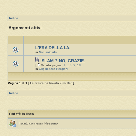
Indice
Argomenti attivi
L'ERA DELLA I.A.
in
Non solo ufo
ISLAM ? NO, GRAZIE.
[
Vai alla pagina:
1
...
8
,
9
,
10
]
in
Origini delle Religioni
Pagina
1
di
1
[ La ricerca ha trovato 2 risultati ]
Indice
Chi c’è in linea
Iscritti connessi: Nessuno