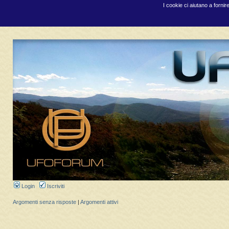
I cookie ci aiutano a fornir
Login
Iscriviti
Argomenti senza risposte
|
Argomenti attivi