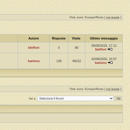
Time zone: Europe/Rome [
ora legale
]
Autore
Risposte
Visite
Ultimo messaggio
05/08/2026, 17:12
bleffort
0
80
bleffort
02/08/2026, 15:07
barionu
139
49222
barionu
Time zone: Europe/Rome [
ora legale
]
Vai a: