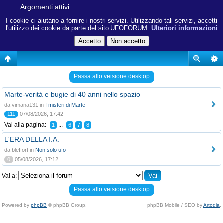
Argomenti attivi
I cookie ci aiutano a fornire i nostri servizi. Utilizzando tali servizi, accetti
l'utilizzo dei cookie da parte del sito UFOFORUM.
Ulteriori informazioni
Passa allo versione desktop
Marte-verità e bugie di 40 anni nello spazio
da vimana131 in
I misteri di Marte
111
07/08/2026, 17:42
Vai alla pagina:
...
1
6
7
8
L'ERA DELLA I.A.
da bleffort in
Non solo ufo
0
05/08/2026, 17:12
Vai a:
Passa allo versione desktop
Powered by
phpBB
© phpBB Group.
phpBB Mobile / SEO by
Artodia
.