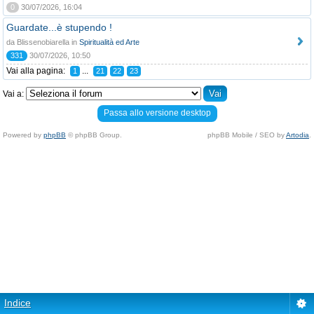
0
30/07/2026, 16:04
Guardate...è stupendo !
da Blissenobiarella in
Spiritualità ed Arte
331
30/07/2026, 10:50
Vai alla pagina:
...
1
21
22
23
Vai a:
Passa allo versione desktop
Powered by
phpBB
© phpBB Group.
phpBB Mobile / SEO by
Artodia
.
Indice