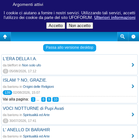
Argomenti attivi
I cookie ci aiutano a fornire i nostri servizi. Utilizzando tali servizi, accetti
l'utilizzo dei cookie da parte del sito UFOFORUM.
Ulteriori informazioni
Passa allo versione desktop
L'ERA DELLA I.A.
da bleffort in
Non solo ufo
0
05/08/2026, 17:12
ISLAM ? NO, GRAZIE.
da barionu in
Origini delle Religioni
139
02/08/2026, 15:07
Vai alla pagina:
...
1
8
9
10
VOCI NOTTURNE di Pupi Avati
da barionu in
Spiritualità ed Arte
0
30/07/2026, 17:41
L' ANELLO DI BARAHIR
da barionu in
Spiritualità ed Arte