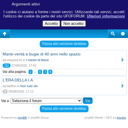
Argomenti attivi
I cookie ci aiutano a fornire i nostri servizi. Utilizzando tali servizi, accetti
l'utilizzo dei cookie da parte del sito UFOFORUM.
Ulteriori informazioni
Passa allo versione desktop
Marte-verità e bugie di 40 anni nello spazio
da vimana131 in
I misteri di Marte
111
07/08/2026, 17:42
Vai alla pagina:
...
1
6
7
8
L'ERA DELLA I.A.
da bleffort in
Non solo ufo
0
05/08/2026, 17:12
Vai a:
Passa allo versione desktop
Powered by
phpBB
© phpBB Group.
phpBB Mobile / SEO by
Artodia
.