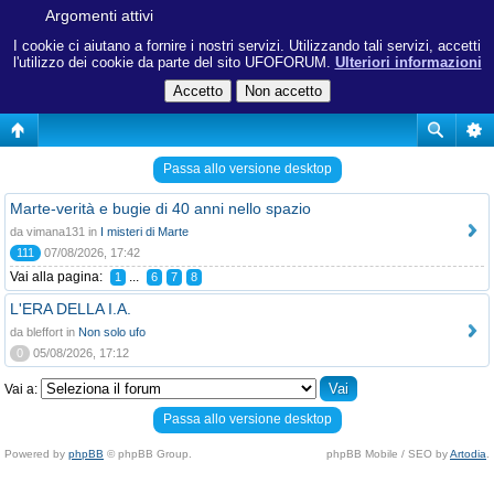
Argomenti attivi
I cookie ci aiutano a fornire i nostri servizi. Utilizzando tali servizi, accetti
l'utilizzo dei cookie da parte del sito UFOFORUM.
Ulteriori informazioni
Passa allo versione desktop
Marte-verità e bugie di 40 anni nello spazio
da vimana131 in
I misteri di Marte
111
07/08/2026, 17:42
Vai alla pagina:
...
1
6
7
8
L'ERA DELLA I.A.
da bleffort in
Non solo ufo
0
05/08/2026, 17:12
Vai a:
Passa allo versione desktop
Powered by
phpBB
© phpBB Group.
phpBB Mobile / SEO by
Artodia
.