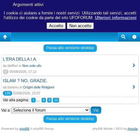
Argomenti attivi
I cookie ci aiutano a fornire i nostri servizi. Utilizzando tali servizi, accetti
l'utilizzo dei cookie da parte del sito UFOFORUM.
Ulteriori informazioni
Passa allo versione desktop
L'ERA DELLA I.A.
da bleffort in
Non solo ufo
0
05/08/2026, 17:12
ISLAM ? NO, GRAZIE.
da barionu in
Origini delle Religioni
139
02/08/2026, 15:07
Vai alla pagina:
...
1
8
9
10
Vai a:
Passa allo versione desktop
Powered by
phpBB
© phpBB Group.
phpBB Mobile / SEO by
Artodia
.