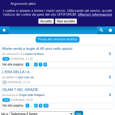
Argomenti attivi
I cookie ci aiutano a fornire i nostri servizi. Utilizzando tali servizi, accetti
l'utilizzo dei cookie da parte del sito UFOFORUM.
Ulteriori informazioni
Passa allo versione desktop
Marte-verità e bugie di 40 anni nello spazio
da vimana131 in
I misteri di Marte
111
07/08/2026, 17:42
Vai alla pagina:
...
1
6
7
8
L'ERA DELLA I.A.
da bleffort in
Non solo ufo
0
05/08/2026, 17:12
ISLAM ? NO, GRAZIE.
da barionu in
Origini delle Religioni
139
02/08/2026, 15:07
Vai alla pagina:
...
1
8
9
10
Vai a: