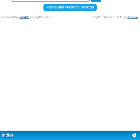
Passa allo versione desktop
Powered by
phpBB
© phpBB Group.
phpBB Mobile / SEO by
Artodia
.
Indice