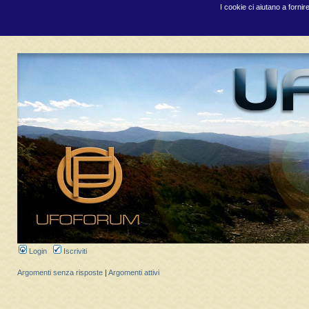
I cookie ci aiutano a fornir
Login
Iscriviti
Argomenti senza risposte
|
Argomenti attivi