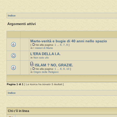
Indice
Argomenti attivi
Marte-verità e bugie di 40 anni nello spazio
[
Vai alla pagina:
1
...
6
,
7
,
8
]
in
I misteri di Marte
L'ERA DELLA I.A.
in
Non solo ufo
ISLAM ? NO, GRAZIE.
[
Vai alla pagina:
1
...
8
,
9
,
10
]
in
Origini delle Religioni
Pagina
1
di
1
[ La ricerca ha trovato 3 risultati ]
Indice
Chi c’è in linea