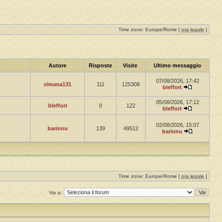
Time zone: Europe/Rome [
ora legale
]
Autore
Risposte
Visite
Ultimo messaggio
07/08/2026, 17:42
vimana131
111
125308
bleffort
05/08/2026, 17:12
bleffort
0
122
bleffort
02/08/2026, 15:07
barionu
139
49512
barionu
Time zone: Europe/Rome [
ora legale
]
Vai a: