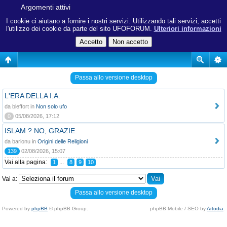
Argomenti attivi
I cookie ci aiutano a fornire i nostri servizi. Utilizzando tali servizi, accetti
l'utilizzo dei cookie da parte del sito UFOFORUM.
Ulteriori informazioni
Passa allo versione desktop
L'ERA DELLA I.A.
da bleffort in
Non solo ufo
0
05/08/2026, 17:12
ISLAM ? NO, GRAZIE.
da barionu in
Origini delle Religioni
139
02/08/2026, 15:07
Vai alla pagina:
...
1
8
9
10
Vai a:
Passa allo versione desktop
Powered by
phpBB
© phpBB Group.
phpBB Mobile / SEO by
Artodia
.