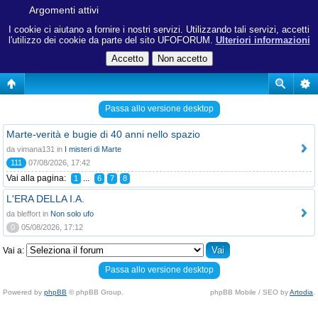
Argomenti attivi
I cookie ci aiutano a fornire i nostri servizi. Utilizzando tali servizi, accetti
l'utilizzo dei cookie da parte del sito UFOFORUM.
Ulteriori informazioni
Passa allo versione desktop
Marte-verità e bugie di 40 anni nello spazio
da vimana131 in
I misteri di Marte
111
07/08/2026, 17:42
Vai alla pagina:
...
1
6
7
8
L'ERA DELLA I.A.
da bleffort in
Non solo ufo
0
05/08/2026, 17:12
Vai a:
Passa allo versione desktop
Powered by
phpBB
© phpBB Group.
phpBB Mobile / SEO by
Artodia
.