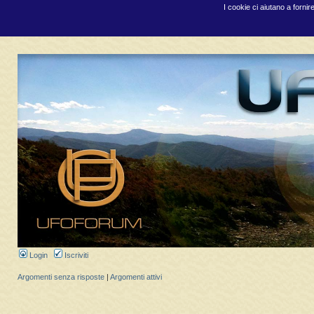
I cookie ci aiutano a fornir
Login
Iscriviti
Argomenti senza risposte
|
Argomenti attivi