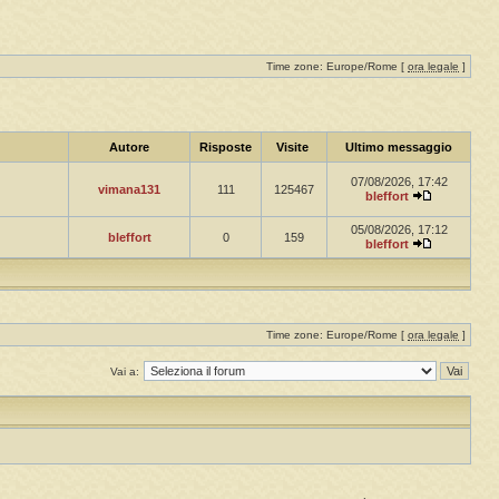
Time zone: Europe/Rome [
ora legale
]
Autore
Risposte
Visite
Ultimo messaggio
07/08/2026, 17:42
vimana131
111
125467
bleffort
05/08/2026, 17:12
bleffort
0
159
bleffort
Time zone: Europe/Rome [
ora legale
]
Vai a: