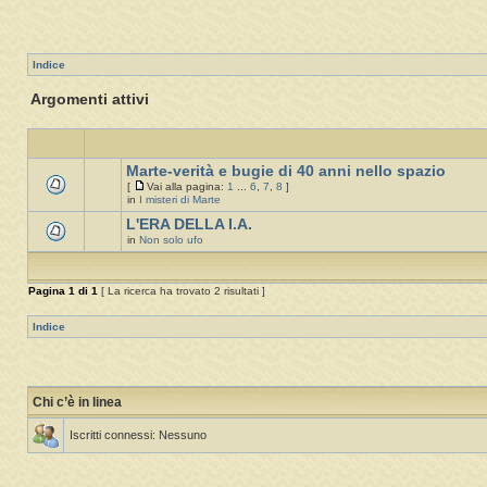
Indice
Argomenti attivi
Marte-verità e bugie di 40 anni nello spazio
[
Vai alla pagina:
1
...
6
,
7
,
8
]
in
I misteri di Marte
L'ERA DELLA I.A.
in
Non solo ufo
Pagina
1
di
1
[ La ricerca ha trovato 2 risultati ]
Indice
Chi c’è in linea
Iscritti connessi: Nessuno