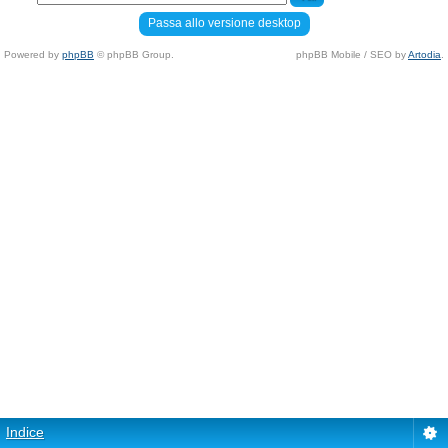
Passa allo versione desktop
Powered by
phpBB
© phpBB Group.
phpBB Mobile / SEO by
Artodia
.
Indice