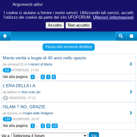
Argomenti attivi
I cookie ci aiutano a fornire i nostri servizi. Utilizzando tali servizi, accetti
l'utilizzo dei cookie da parte del sito UFOFORUM.
Ulteriori informazioni
Passa allo versione desktop
Marte-verità e bugie di 40 anni nello spazio
da vimana131 in
I misteri di Marte
111
07/08/2026, 17:42
Vai alla pagina:
...
1
6
7
8
L'ERA DELLA I.A.
da bleffort in
Non solo ufo
0
05/08/2026, 17:12
ISLAM ? NO, GRAZIE.
da barionu in
Origini delle Religioni
139
02/08/2026, 15:07
Vai alla pagina:
...
1
8
9
10
Vai a: