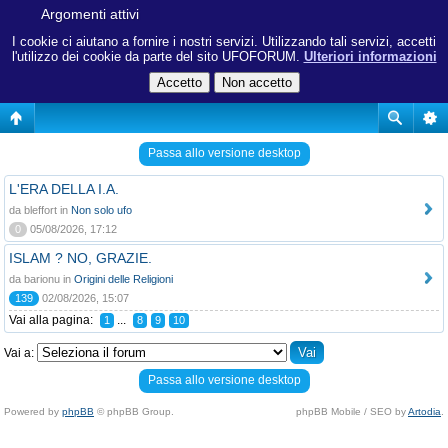
Argomenti attivi
I cookie ci aiutano a fornire i nostri servizi. Utilizzando tali servizi, accetti
l'utilizzo dei cookie da parte del sito UFOFORUM.
Ulteriori informazioni
Passa allo versione desktop
L'ERA DELLA I.A.
da bleffort in
Non solo ufo
0
05/08/2026, 17:12
ISLAM ? NO, GRAZIE.
da barionu in
Origini delle Religioni
139
02/08/2026, 15:07
Vai alla pagina:
...
1
8
9
10
Vai a:
Passa allo versione desktop
Powered by
phpBB
© phpBB Group.
phpBB Mobile / SEO by
Artodia
.