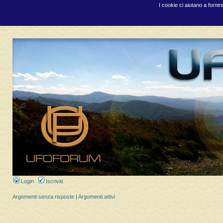
I cookie ci aiutano a fornir
Login
Iscriviti
Argomenti senza risposte
|
Argomenti attivi