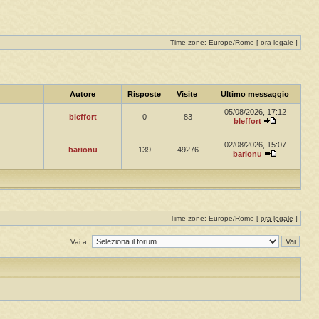
Time zone: Europe/Rome [
ora legale
]
Autore
Risposte
Visite
Ultimo messaggio
05/08/2026, 17:12
bleffort
0
83
bleffort
02/08/2026, 15:07
barionu
139
49276
barionu
Time zone: Europe/Rome [
ora legale
]
Vai a: