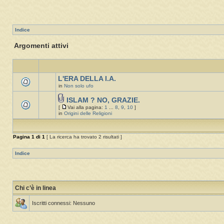
Indice
Argomenti attivi
L'ERA DELLA I.A.
in
Non solo ufo
ISLAM ? NO, GRAZIE.
[
Vai alla pagina:
1
...
8
,
9
,
10
]
in
Origini delle Religioni
Pagina
1
di
1
[ La ricerca ha trovato 2 risultati ]
Indice
Chi c’è in linea
Iscritti connessi: Nessuno