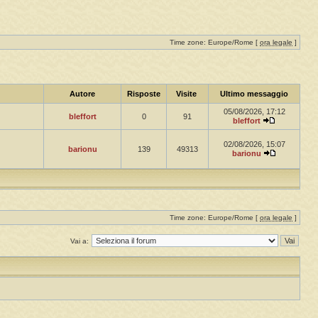
Time zone: Europe/Rome [
ora legale
]
Autore
Risposte
Visite
Ultimo messaggio
05/08/2026, 17:12
bleffort
0
91
bleffort
02/08/2026, 15:07
barionu
139
49313
barionu
Time zone: Europe/Rome [
ora legale
]
Vai a: