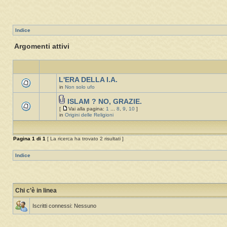
Indice
Argomenti attivi
L'ERA DELLA I.A.
in
Non solo ufo
ISLAM ? NO, GRAZIE.
[
Vai alla pagina:
1
...
8
,
9
,
10
]
in
Origini delle Religioni
Pagina
1
di
1
[ La ricerca ha trovato 2 risultati ]
Indice
Chi c’è in linea
Iscritti connessi: Nessuno