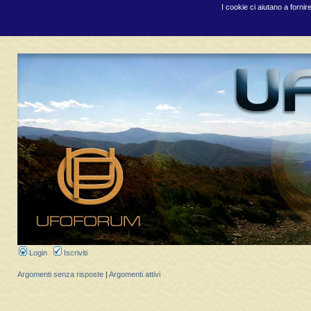
I cookie ci aiutano a fornir
Login
Iscriviti
Argomenti senza risposte
|
Argomenti attivi