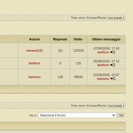
Time zone: Europe/Rome [
ora legale
]
Autore
Risposte
Visite
Ultimo messaggio
07/08/2026, 17:42
vimana131
111
125328
bleffort
05/08/2026, 17:12
bleffort
0
125
bleffort
02/08/2026, 15:07
barionu
139
49542
barionu
Time zone: Europe/Rome [
ora legale
]
Vai a: