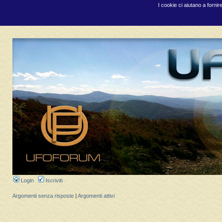
I cookie ci aiutano a fornir
Login
Iscriviti
Argomenti senza risposte
|
Argomenti attivi