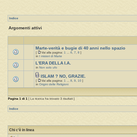
Indice
Argomenti attivi
Marte-verità e bugie di 40 anni nello spazio
[
Vai alla pagina:
1
...
6
,
7
,
8
]
in
I misteri di Marte
L'ERA DELLA I.A.
in
Non solo ufo
ISLAM ? NO, GRAZIE.
[
Vai alla pagina:
1
...
8
,
9
,
10
]
in
Origini delle Religioni
Pagina
1
di
1
[ La ricerca ha trovato 3 risultati ]
Indice
Chi c’è in linea