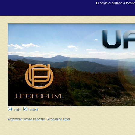
I cookie ci aiutano a fornir
Login
Iscriviti
Argomenti senza risposte
|
Argomenti attivi