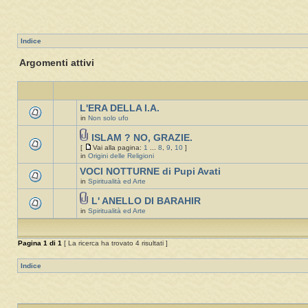
Indice
Argomenti attivi
L'ERA DELLA I.A.
in
Non solo ufo
ISLAM ? NO, GRAZIE.
[
Vai alla pagina:
1
...
8
,
9
,
10
]
in
Origini delle Religioni
VOCI NOTTURNE di Pupi Avati
in
Spiritualità ed Arte
L' ANELLO DI BARAHIR
in
Spiritualità ed Arte
Pagina
1
di
1
[ La ricerca ha trovato 4 risultati ]
Indice