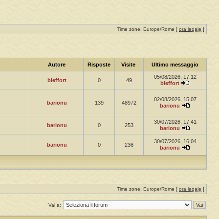
Time zone: Europe/Rome [
ora legale
]
Autore
Risposte
Visite
Ultimo messaggio
05/08/2026, 17:12
bleffort
0
49
bleffort
02/08/2026, 15:07
barionu
139
48972
barionu
30/07/2026, 17:41
barionu
0
253
barionu
30/07/2026, 16:04
barionu
0
236
barionu
Time zone: Europe/Rome [
ora legale
]
Vai a: