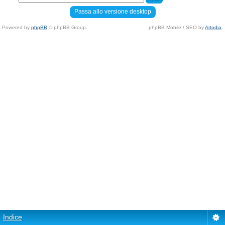
Passa allo versione desktop
Powered by
phpBB
© phpBB Group.
phpBB Mobile / SEO by
Artodia
.
Indice