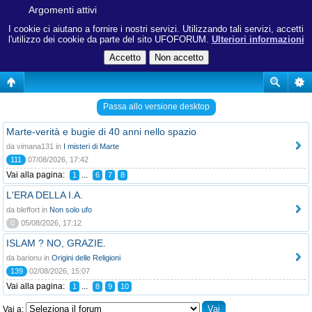
Argomenti attivi
I cookie ci aiutano a fornire i nostri servizi. Utilizzando tali servizi, accetti
l'utilizzo dei cookie da parte del sito UFOFORUM.
Ulteriori informazioni
Passa allo versione desktop
Marte-verità e bugie di 40 anni nello spazio
da vimana131 in
I misteri di Marte
111
07/08/2026, 17:42
Vai alla pagina:
...
1
6
7
8
L'ERA DELLA I.A.
da bleffort in
Non solo ufo
0
05/08/2026, 17:12
ISLAM ? NO, GRAZIE.
da barionu in
Origini delle Religioni
139
02/08/2026, 15:07
Vai alla pagina:
...
1
8
9
10
Vai a: