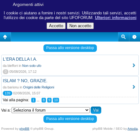
Argomenti attivi
I cookie ci aiutano a fornire i nostri servizi. Utilizzando tali servizi, accetti
l'utilizzo dei cookie da parte del sito UFOFORUM.
Ulteriori informazioni
Passa allo versione desktop
L'ERA DELLA I.A.
da bleffort in
Non solo ufo
0
05/08/2026, 17:12
ISLAM ? NO, GRAZIE.
da barionu in
Origini delle Religioni
139
02/08/2026, 15:07
Vai alla pagina:
...
1
8
9
10
Vai a:
Passa allo versione desktop
Powered by
phpBB
© phpBB Group.
phpBB Mobile / SEO by
Artodia
.