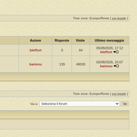
Time zone: Europe/Rome [
ora legale
]
Autore
Risposte
Visite
Ultimo messaggio
05/08/2026, 17:12
bleffort
0
64
bleffort
02/08/2026, 15:07
barionu
139
49026
barionu
Time zone: Europe/Rome [
ora legale
]
Vai a: