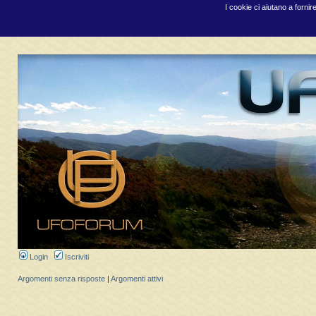
I cookie ci aiutano a fornir
Login
Iscriviti
Argomenti senza risposte
|
Argomenti attivi