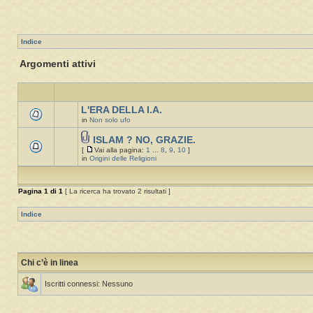
Indice
Argomenti attivi
L'ERA DELLA I.A.
in
Non solo ufo
ISLAM ? NO, GRAZIE.
[
Vai alla pagina:
1
...
8
,
9
,
10
]
in
Origini delle Religioni
Pagina
1
di
1
[ La ricerca ha trovato 2 risultati ]
Indice
Chi c’è in linea
Iscritti connessi: Nessuno