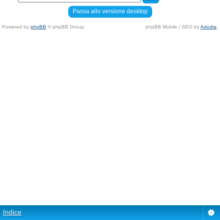
Passa allo versione desktop
Powered by
phpBB
© phpBB Group.
phpBB Mobile / SEO by
Artodia
.
Indice