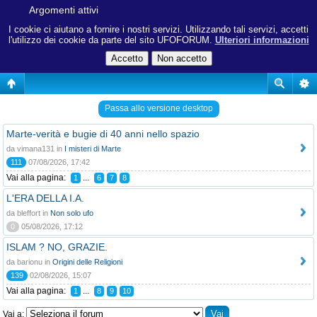
Argomenti attivi
I cookie ci aiutano a fornire i nostri servizi. Utilizzando tali servizi, accetti
l'utilizzo dei cookie da parte del sito UFOFORUM.
Ulteriori informazioni
Passa allo versione desktop
Marte-verità e bugie di 40 anni nello spazio
da vimana131 in
I misteri di Marte
111
07/08/2026, 17:42
Vai alla pagina:
...
1
6
7
8
L'ERA DELLA I.A.
da bleffort in
Non solo ufo
0
05/08/2026, 17:12
ISLAM ? NO, GRAZIE.
da barionu in
Origini delle Religioni
139
02/08/2026, 15:07
Vai alla pagina:
...
1
8
9
10
Vai a: