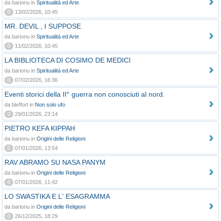
da barionu in
Spiritualità ed Arte
0
13/02/2026, 10:45
MR. DEVIL , I SUPPOSE
da barionu in
Spiritualità ed Arte
0
11/02/2026, 10:45
LA BIBLIOTECA DI COSIMO DE MEDICI
da barionu in
Spiritualità ed Arte
0
07/02/2026, 16:36
Eventi storici della II° guerra non conosciuti al nord.
da bleffort in
Non solo ufo
0
29/01/2026, 23:14
PIETRO KEFA KIPPAH
da barionu in
Origini delle Religioni
0
07/01/2026, 13:54
RAV ABRAMO SU NASA PANYM
da barionu in
Origini delle Religioni
0
07/01/2026, 11:42
LO SWASTIKA E L' ESAGRAMMA
da barionu in
Origini delle Religioni
0
26/12/2025, 18:29