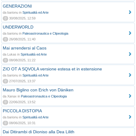
GENERAZIONI
da barionu in
Spiritualità ed Arte
0
30/08/2025, 12:59
UNDERWORLD
da barionu in
Paleoastronautica e Clipeologia
0
26/08/2025, 11:40
Mai arrendersi al Caos
da Lukas in
Spiritualità ed Arte
0
08/08/2025, 11:22
ZIO OT A SQVOLA versione estesa et in estensione
da barionu in
Spiritualità ed Arte
0
27/07/2025, 13:37
Mauro Biglino con Erich von Däniken
da Xanax in
Paleoastronautica e Clipeologia
0
22/06/2025, 13:52
PICCOLA DISTOPIA
da barionu in
Spiritualità ed Arte
0
08/06/2025, 10:31
Dai Ditirambi di Dioniso alla Dea Lilith