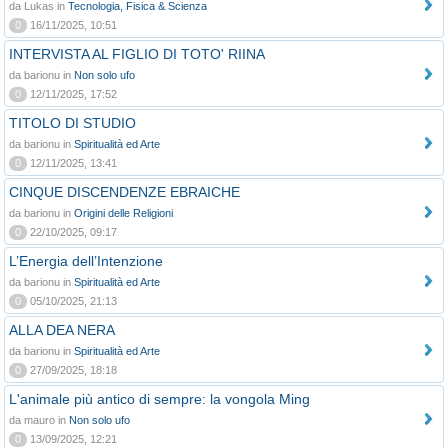
da Lukas in
Tecnologia, Fisica & Scienza
0
16/11/2025, 10:51
INTERVISTA AL FIGLIO DI TOTO' RIINA
da barionu in
Non solo ufo
0
12/11/2025, 17:52
TITOLO DI STUDIO
da barionu in
Spiritualità ed Arte
0
12/11/2025, 13:41
CINQUE DISCENDENZE EBRAICHE
da barionu in
Origini delle Religioni
0
22/10/2025, 09:17
L’Energia dell’Intenzione
da barionu in
Spiritualità ed Arte
0
05/10/2025, 21:13
ALLA DEA NERA
da barionu in
Spiritualità ed Arte
0
27/09/2025, 18:18
L'animale più antico di sempre: la vongola Ming
da mauro in
Non solo ufo
0
13/09/2025, 12:21