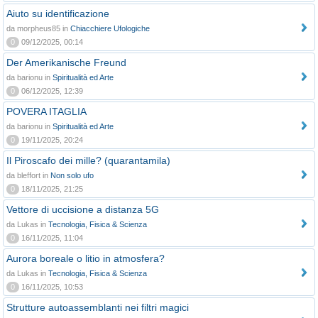
Aiuto su identificazione
da morpheus85 in
Chiacchiere Ufologiche
0
09/12/2025, 00:14
Der Amerikanische Freund
da barionu in
Spiritualità ed Arte
0
06/12/2025, 12:39
POVERA ITAGLIA
da barionu in
Spiritualità ed Arte
0
19/11/2025, 20:24
Il Piroscafo dei mille? (quarantamila)
da bleffort in
Non solo ufo
0
18/11/2025, 21:25
Vettore di uccisione a distanza 5G
da Lukas in
Tecnologia, Fisica & Scienza
0
16/11/2025, 11:04
Aurora boreale o litio in atmosfera?
da Lukas in
Tecnologia, Fisica & Scienza
0
16/11/2025, 10:53
Strutture autoassemblanti nei filtri magici