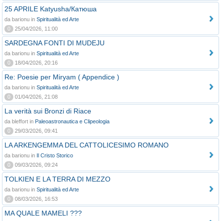
25 APRILE Katyusha/Катюша
da barionu in
Spiritualità ed Arte
0
25/04/2026, 11:00
SARDEGNA FONTI DI MUDEJU
da barionu in
Spiritualità ed Arte
0
18/04/2026, 20:16
Re: Poesie per Miryam ( Appendice )
da barionu in
Spiritualità ed Arte
0
01/04/2026, 21:08
La verità sui Bronzi di Riace
da bleffort in
Paleoastronautica e Clipeologia
0
29/03/2026, 09:41
LA ARKENGEMMA DEL CATTOLICESIMO ROMANO
da barionu in
Il Cristo Storico
0
09/03/2026, 09:24
TOLKIEN E LA TERRA DI MEZZO
da barionu in
Spiritualità ed Arte
0
08/03/2026, 16:53
MA QUALE MAMELI ???