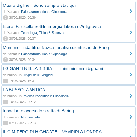
Mauro Biglino - Sono sempre stati qui
da Xanax in
Paleoastronautica e Clipeologia
0
30/06/2026, 00:39
Etere, Particelle Sottili, Energia Libera e Antigravità.
da Xanax in
Tecnologia, Fisica & Scienza
0
30/06/2026, 00:37
Mummie Tridattili di Nazca- analisi scientifiche dr. Fung
da Xanax in
Paleoastronautica e Clipeologia
0
30/06/2026, 00:34
I GIGANTI NELLA BIBBIA ---- mini mini mini bignami
da barionu in
Origini delle Religioni
0
14/06/2026, 16:31
LA BUSSOLA ANTICA
da barionu in
Paleoastronautica e Clipeologia
0
10/06/2026, 20:12
tunnel attrsaverso lo stretto di Bering
da mauro in
Non solo ufo
0
07/06/2026, 22:13
IL CIMITERO DI HIGHGATE – VAMPIRI A LONDRA