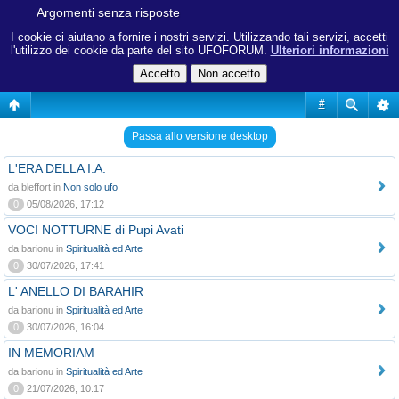
Argomenti senza risposte
I cookie ci aiutano a fornire i nostri servizi. Utilizzando tali servizi, accetti
l'utilizzo dei cookie da parte del sito UFOFORUM.
Ulteriori informazioni
#
Passa allo versione desktop
L'ERA DELLA I.A.
da bleffort in
Non solo ufo
0
05/08/2026, 17:12
VOCI NOTTURNE di Pupi Avati
da barionu in
Spiritualità ed Arte
0
30/07/2026, 17:41
L' ANELLO DI BARAHIR
da barionu in
Spiritualità ed Arte
0
30/07/2026, 16:04
IN MEMORIAM
da barionu in
Spiritualità ed Arte
0
21/07/2026, 10:17