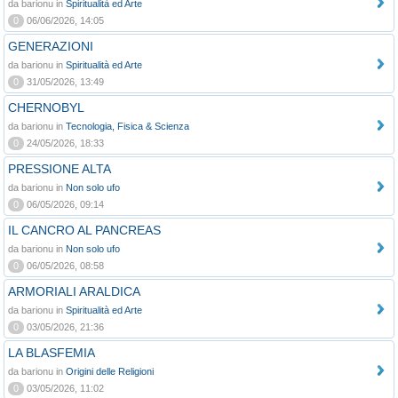
da barionu in
Spiritualità ed Arte
0
06/06/2026, 14:05
GENERAZIONI
da barionu in
Spiritualità ed Arte
0
31/05/2026, 13:49
CHERNOBYL
da barionu in
Tecnologia, Fisica & Scienza
0
24/05/2026, 18:33
PRESSIONE ALTA
da barionu in
Non solo ufo
0
06/05/2026, 09:14
IL CANCRO AL PANCREAS
da barionu in
Non solo ufo
0
06/05/2026, 08:58
ARMORIALI ARALDICA
da barionu in
Spiritualità ed Arte
0
03/05/2026, 21:36
LA BLASFEMIA
da barionu in
Origini delle Religioni
0
03/05/2026, 11:02