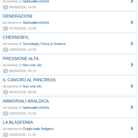
da barionu in
Spiritualità ed Arte
0
06/06/2026, 14:05
GENERAZIONI
da barionu in
Spiritualità ed Arte
0
31/05/2026, 13:49
CHERNOBYL
da barionu in
Tecnologia, Fisica & Scienza
0
24/05/2026, 18:33
PRESSIONE ALTA
da barionu in
Non solo ufo
0
06/05/2026, 09:14
IL CANCRO AL PANCREAS
da barionu in
Non solo ufo
0
06/05/2026, 08:58
ARMORIALI ARALDICA
da barionu in
Spiritualità ed Arte
0
03/05/2026, 21:36
LA BLASFEMIA
da barionu in
Origini delle Religioni
0
03/05/2026, 11:02