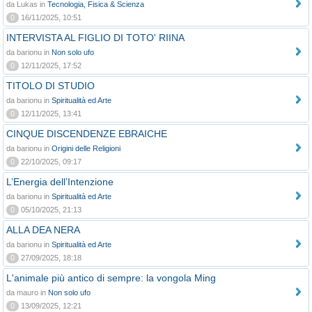
da Lukas in
Tecnologia, Fisica & Scienza
0
16/11/2025, 10:51
INTERVISTA AL FIGLIO DI TOTO' RIINA
da barionu in
Non solo ufo
0
12/11/2025, 17:52
TITOLO DI STUDIO
da barionu in
Spiritualità ed Arte
0
12/11/2025, 13:41
CINQUE DISCENDENZE EBRAICHE
da barionu in
Origini delle Religioni
0
22/10/2025, 09:17
L’Energia dell’Intenzione
da barionu in
Spiritualità ed Arte
0
05/10/2025, 21:13
ALLA DEA NERA
da barionu in
Spiritualità ed Arte
0
27/09/2025, 18:18
L'animale più antico di sempre: la vongola Ming
da mauro in
Non solo ufo
0
13/09/2025, 12:21