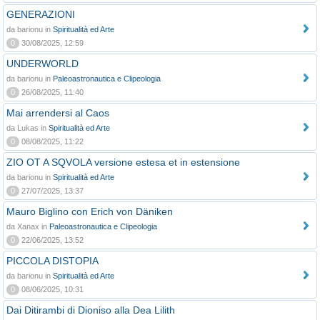
GENERAZIONI
da barionu in
Spiritualità ed Arte
0
30/08/2025, 12:59
UNDERWORLD
da barionu in
Paleoastronautica e Clipeologia
0
26/08/2025, 11:40
Mai arrendersi al Caos
da Lukas in
Spiritualità ed Arte
0
08/08/2025, 11:22
ZIO OT A SQVOLA versione estesa et in estensione
da barionu in
Spiritualità ed Arte
0
27/07/2025, 13:37
Mauro Biglino con Erich von Däniken
da Xanax in
Paleoastronautica e Clipeologia
0
22/06/2025, 13:52
PICCOLA DISTOPIA
da barionu in
Spiritualità ed Arte
0
08/06/2025, 10:31
Dai Ditirambi di Dioniso alla Dea Lilith