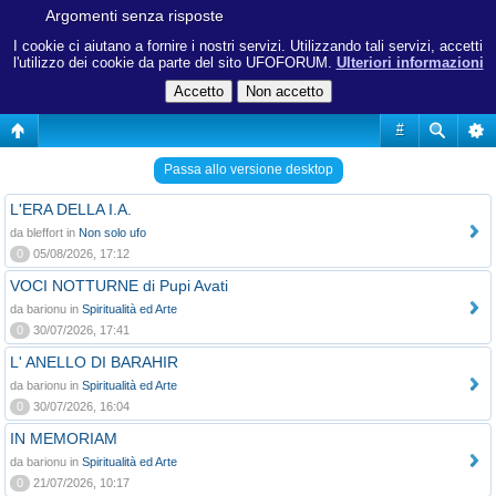
Argomenti senza risposte
I cookie ci aiutano a fornire i nostri servizi. Utilizzando tali servizi, accetti
l'utilizzo dei cookie da parte del sito UFOFORUM.
Ulteriori informazioni
#
Passa allo versione desktop
L'ERA DELLA I.A.
da bleffort in
Non solo ufo
0
05/08/2026, 17:12
VOCI NOTTURNE di Pupi Avati
da barionu in
Spiritualità ed Arte
0
30/07/2026, 17:41
L' ANELLO DI BARAHIR
da barionu in
Spiritualità ed Arte
0
30/07/2026, 16:04
IN MEMORIAM
da barionu in
Spiritualità ed Arte
0
21/07/2026, 10:17