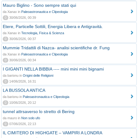
Mauro Biglino - Sono sempre stati qui
da Xanax in
Paleoastronautica e Clipeologia
0
30/06/2026, 00:39
Etere, Particelle Sottili, Energia Libera e Antigravità.
da Xanax in
Tecnologia, Fisica & Scienza
0
30/06/2026, 00:37
Mummie Tridattili di Nazca- analisi scientifiche dr. Fung
da Xanax in
Paleoastronautica e Clipeologia
0
30/06/2026, 00:34
I GIGANTI NELLA BIBBIA ---- mini mini mini bignami
da barionu in
Origini delle Religioni
0
14/06/2026, 16:31
LA BUSSOLA ANTICA
da barionu in
Paleoastronautica e Clipeologia
0
10/06/2026, 20:12
tunnel attrsaverso lo stretto di Bering
da mauro in
Non solo ufo
0
07/06/2026, 22:13
IL CIMITERO DI HIGHGATE – VAMPIRI A LONDRA