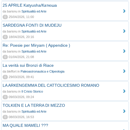
25 APRILE Katyusha/Катюша
da barionu in
Spiritualità ed Arte
0
25/04/2026, 11:00
SARDEGNA FONTI DI MUDEJU
da barionu in
Spiritualità ed Arte
0
18/04/2026, 20:16
Re: Poesie per Miryam ( Appendice )
da barionu in
Spiritualità ed Arte
0
01/04/2026, 21:08
La verità sui Bronzi di Riace
da bleffort in
Paleoastronautica e Clipeologia
0
29/03/2026, 09:41
LA ARKENGEMMA DEL CATTOLICESIMO ROMANO
da barionu in
Il Cristo Storico
0
09/03/2026, 09:24
TOLKIEN E LA TERRA DI MEZZO
da barionu in
Spiritualità ed Arte
0
08/03/2026, 16:53
MA QUALE MAMELI ???