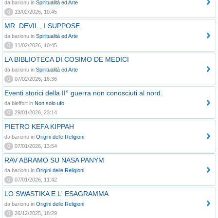
da barionu in
Spiritualità ed Arte
0
13/02/2026, 10:45
MR. DEVIL , I SUPPOSE
da barionu in
Spiritualità ed Arte
0
11/02/2026, 10:45
LA BIBLIOTECA DI COSIMO DE MEDICI
da barionu in
Spiritualità ed Arte
0
07/02/2026, 16:36
Eventi storici della II° guerra non conosciuti al nord.
da bleffort in
Non solo ufo
0
29/01/2026, 23:14
PIETRO KEFA KIPPAH
da barionu in
Origini delle Religioni
0
07/01/2026, 13:54
RAV ABRAMO SU NASA PANYM
da barionu in
Origini delle Religioni
0
07/01/2026, 11:42
LO SWASTIKA E L' ESAGRAMMA
da barionu in
Origini delle Religioni
0
26/12/2025, 18:29