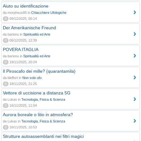
Aiuto su identificazione
da morpheus85 in
Chiacchiere Ufologiche
0
09/12/2025, 00:14
Der Amerikanische Freund
da barionu in
Spiritualità ed Arte
0
06/12/2025, 12:39
POVERA ITAGLIA
da barionu in
Spiritualità ed Arte
0
19/11/2025, 20:24
Il Piroscafo dei mille? (quarantamila)
da bleffort in
Non solo ufo
0
18/11/2025, 21:25
Vettore di uccisione a distanza 5G
da Lukas in
Tecnologia, Fisica & Scienza
0
16/11/2025, 11:04
Aurora boreale o litio in atmosfera?
da Lukas in
Tecnologia, Fisica & Scienza
0
16/11/2025, 10:53
Strutture autoassemblanti nei filtri magici