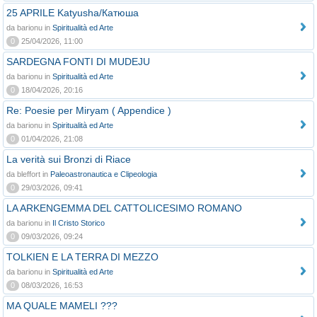
25 APRILE Katyusha/Катюша
da barionu in
Spiritualità ed Arte
0
25/04/2026, 11:00
SARDEGNA FONTI DI MUDEJU
da barionu in
Spiritualità ed Arte
0
18/04/2026, 20:16
Re: Poesie per Miryam ( Appendice )
da barionu in
Spiritualità ed Arte
0
01/04/2026, 21:08
La verità sui Bronzi di Riace
da bleffort in
Paleoastronautica e Clipeologia
0
29/03/2026, 09:41
LA ARKENGEMMA DEL CATTOLICESIMO ROMANO
da barionu in
Il Cristo Storico
0
09/03/2026, 09:24
TOLKIEN E LA TERRA DI MEZZO
da barionu in
Spiritualità ed Arte
0
08/03/2026, 16:53
MA QUALE MAMELI ???