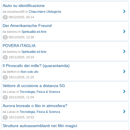
Aiuto su identificazione
da morpheus85 in
Chiacchiere Ufologiche
0
09/12/2025, 00:14
Der Amerikanische Freund
da barionu in
Spiritualità ed Arte
0
06/12/2025, 12:39
POVERA ITAGLIA
da barionu in
Spiritualità ed Arte
0
19/11/2025, 20:24
Il Piroscafo dei mille? (quarantamila)
da bleffort in
Non solo ufo
0
18/11/2025, 21:25
Vettore di uccisione a distanza 5G
da Lukas in
Tecnologia, Fisica & Scienza
0
16/11/2025, 11:04
Aurora boreale o litio in atmosfera?
da Lukas in
Tecnologia, Fisica & Scienza
0
16/11/2025, 10:53
Strutture autoassemblanti nei filtri magici