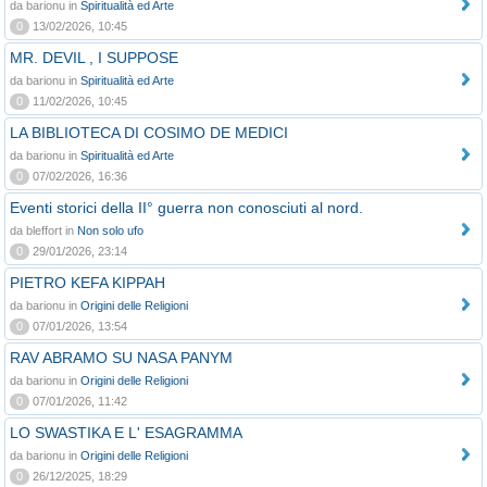
da barionu in
Spiritualità ed Arte
0
13/02/2026, 10:45
MR. DEVIL , I SUPPOSE
da barionu in
Spiritualità ed Arte
0
11/02/2026, 10:45
LA BIBLIOTECA DI COSIMO DE MEDICI
da barionu in
Spiritualità ed Arte
0
07/02/2026, 16:36
Eventi storici della II° guerra non conosciuti al nord.
da bleffort in
Non solo ufo
0
29/01/2026, 23:14
PIETRO KEFA KIPPAH
da barionu in
Origini delle Religioni
0
07/01/2026, 13:54
RAV ABRAMO SU NASA PANYM
da barionu in
Origini delle Religioni
0
07/01/2026, 11:42
LO SWASTIKA E L' ESAGRAMMA
da barionu in
Origini delle Religioni
0
26/12/2025, 18:29