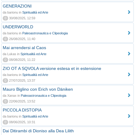
GENERAZIONI
da barionu in
Spiritualità ed Arte
0
30/08/2025, 12:59
UNDERWORLD
da barionu in
Paleoastronautica e Clipeologia
0
26/08/2025, 11:40
Mai arrendersi al Caos
da Lukas in
Spiritualità ed Arte
0
08/08/2025, 11:22
ZIO OT A SQVOLA versione estesa et in estensione
da barionu in
Spiritualità ed Arte
0
27/07/2025, 13:37
Mauro Biglino con Erich von Däniken
da Xanax in
Paleoastronautica e Clipeologia
0
22/06/2025, 13:52
PICCOLA DISTOPIA
da barionu in
Spiritualità ed Arte
0
08/06/2025, 10:31
Dai Ditirambi di Dioniso alla Dea Lilith