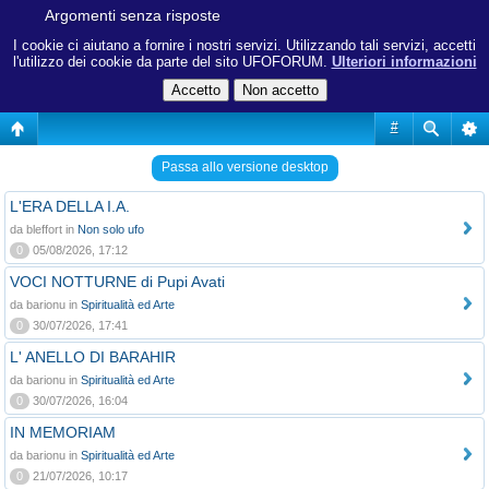
Argomenti senza risposte
I cookie ci aiutano a fornire i nostri servizi. Utilizzando tali servizi, accetti
l'utilizzo dei cookie da parte del sito UFOFORUM.
Ulteriori informazioni
#
Passa allo versione desktop
L'ERA DELLA I.A.
da bleffort in
Non solo ufo
0
05/08/2026, 17:12
VOCI NOTTURNE di Pupi Avati
da barionu in
Spiritualità ed Arte
0
30/07/2026, 17:41
L' ANELLO DI BARAHIR
da barionu in
Spiritualità ed Arte
0
30/07/2026, 16:04
IN MEMORIAM
da barionu in
Spiritualità ed Arte
0
21/07/2026, 10:17