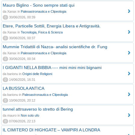
Mauro Biglino - Sono sempre stati qui
da Xanax in
Paleoastronautica e Clipeologia
0
30/06/2026, 00:39
Etere, Particelle Sottili, Energia Libera e Antigravità.
da Xanax in
Tecnologia, Fisica & Scienza
0
30/06/2026, 00:37
Mummie Tridattili di Nazca- analisi scientifiche dr. Fung
da Xanax in
Paleoastronautica e Clipeologia
0
30/06/2026, 00:34
I GIGANTI NELLA BIBBIA ---- mini mini mini bignami
da barionu in
Origini delle Religioni
0
14/06/2026, 16:31
LA BUSSOLA ANTICA
da barionu in
Paleoastronautica e Clipeologia
0
10/06/2026, 20:12
tunnel attrsaverso lo stretto di Bering
da mauro in
Non solo ufo
0
07/06/2026, 22:13
IL CIMITERO DI HIGHGATE – VAMPIRI A LONDRA