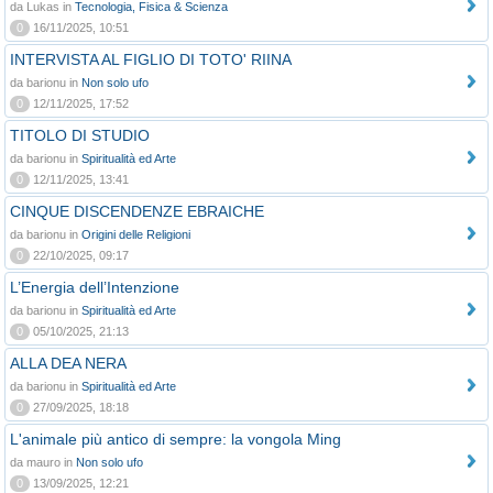
da Lukas in
Tecnologia, Fisica & Scienza
0
16/11/2025, 10:51
INTERVISTA AL FIGLIO DI TOTO' RIINA
da barionu in
Non solo ufo
0
12/11/2025, 17:52
TITOLO DI STUDIO
da barionu in
Spiritualità ed Arte
0
12/11/2025, 13:41
CINQUE DISCENDENZE EBRAICHE
da barionu in
Origini delle Religioni
0
22/10/2025, 09:17
L’Energia dell’Intenzione
da barionu in
Spiritualità ed Arte
0
05/10/2025, 21:13
ALLA DEA NERA
da barionu in
Spiritualità ed Arte
0
27/09/2025, 18:18
L'animale più antico di sempre: la vongola Ming
da mauro in
Non solo ufo
0
13/09/2025, 12:21