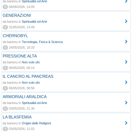
da barionu in
Spiritualità ed Arte
0
06/06/2026, 14:05
GENERAZIONI
da barionu in
Spiritualità ed Arte
0
31/05/2026, 13:49
CHERNOBYL
da barionu in
Tecnologia, Fisica & Scienza
0
24/05/2026, 18:33
PRESSIONE ALTA
da barionu in
Non solo ufo
0
06/05/2026, 09:14
IL CANCRO AL PANCREAS
da barionu in
Non solo ufo
0
06/05/2026, 08:58
ARMORIALI ARALDICA
da barionu in
Spiritualità ed Arte
0
03/05/2026, 21:36
LA BLASFEMIA
da barionu in
Origini delle Religioni
0
03/05/2026, 11:02