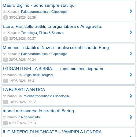
Mauro Biglino - Sono sempre stati qui
da Xanax in
Paleoastronautica e Clipeologia
0
30/06/2026, 00:39
Etere, Particelle Sottili, Energia Libera e Antigravità.
da Xanax in
Tecnologia, Fisica & Scienza
0
30/06/2026, 00:37
Mummie Tridattili di Nazca- analisi scientifiche dr. Fung
da Xanax in
Paleoastronautica e Clipeologia
0
30/06/2026, 00:34
I GIGANTI NELLA BIBBIA ---- mini mini mini bignami
da barionu in
Origini delle Religioni
0
14/06/2026, 16:31
LA BUSSOLA ANTICA
da barionu in
Paleoastronautica e Clipeologia
0
10/06/2026, 20:12
tunnel attrsaverso lo stretto di Bering
da mauro in
Non solo ufo
0
07/06/2026, 22:13
IL CIMITERO DI HIGHGATE – VAMPIRI A LONDRA