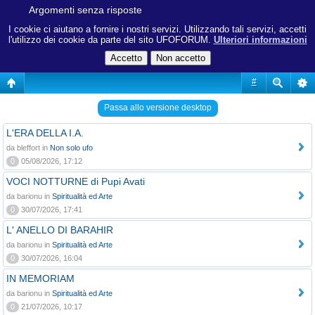
Argomenti senza risposte
I cookie ci aiutano a fornire i nostri servizi. Utilizzando tali servizi, accetti
l'utilizzo dei cookie da parte del sito UFOFORUM.
Ulteriori informazioni
#
Passa allo versione desktop
L'ERA DELLA I.A.
da bleffort in
Non solo ufo
0
05/08/2026, 17:12
VOCI NOTTURNE di Pupi Avati
da barionu in
Spiritualità ed Arte
0
30/07/2026, 17:41
L' ANELLO DI BARAHIR
da barionu in
Spiritualità ed Arte
0
30/07/2026, 16:04
IN MEMORIAM
da barionu in
Spiritualità ed Arte
0
21/07/2026, 10:17