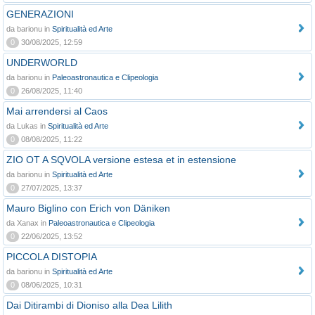
GENERAZIONI
da barionu in
Spiritualità ed Arte
0
30/08/2025, 12:59
UNDERWORLD
da barionu in
Paleoastronautica e Clipeologia
0
26/08/2025, 11:40
Mai arrendersi al Caos
da Lukas in
Spiritualità ed Arte
0
08/08/2025, 11:22
ZIO OT A SQVOLA versione estesa et in estensione
da barionu in
Spiritualità ed Arte
0
27/07/2025, 13:37
Mauro Biglino con Erich von Däniken
da Xanax in
Paleoastronautica e Clipeologia
0
22/06/2025, 13:52
PICCOLA DISTOPIA
da barionu in
Spiritualità ed Arte
0
08/06/2025, 10:31
Dai Ditirambi di Dioniso alla Dea Lilith