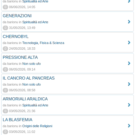
da barionu in
Spiritualità ed Arte
0
06/06/2026, 14:05
GENERAZIONI
da barionu in
Spiritualità ed Arte
0
31/05/2026, 13:49
CHERNOBYL
da barionu in
Tecnologia, Fisica & Scienza
0
24/05/2026, 18:33
PRESSIONE ALTA
da barionu in
Non solo ufo
0
06/05/2026, 09:14
IL CANCRO AL PANCREAS
da barionu in
Non solo ufo
0
06/05/2026, 08:58
ARMORIALI ARALDICA
da barionu in
Spiritualità ed Arte
0
03/05/2026, 21:36
LA BLASFEMIA
da barionu in
Origini delle Religioni
0
03/05/2026, 11:02