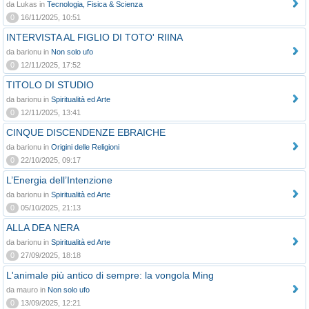
da Lukas in
Tecnologia, Fisica & Scienza
0
16/11/2025, 10:51
INTERVISTA AL FIGLIO DI TOTO' RIINA
da barionu in
Non solo ufo
0
12/11/2025, 17:52
TITOLO DI STUDIO
da barionu in
Spiritualità ed Arte
0
12/11/2025, 13:41
CINQUE DISCENDENZE EBRAICHE
da barionu in
Origini delle Religioni
0
22/10/2025, 09:17
L’Energia dell’Intenzione
da barionu in
Spiritualità ed Arte
0
05/10/2025, 21:13
ALLA DEA NERA
da barionu in
Spiritualità ed Arte
0
27/09/2025, 18:18
L'animale più antico di sempre: la vongola Ming
da mauro in
Non solo ufo
0
13/09/2025, 12:21