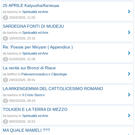
25 APRILE Katyusha/Катюша
da barionu in
Spiritualità ed Arte
0
25/04/2026, 11:00
SARDEGNA FONTI DI MUDEJU
da barionu in
Spiritualità ed Arte
0
18/04/2026, 20:16
Re: Poesie per Miryam ( Appendice )
da barionu in
Spiritualità ed Arte
0
01/04/2026, 21:08
La verità sui Bronzi di Riace
da bleffort in
Paleoastronautica e Clipeologia
0
29/03/2026, 09:41
LA ARKENGEMMA DEL CATTOLICESIMO ROMANO
da barionu in
Il Cristo Storico
0
09/03/2026, 09:24
TOLKIEN E LA TERRA DI MEZZO
da barionu in
Spiritualità ed Arte
0
08/03/2026, 16:53
MA QUALE MAMELI ???