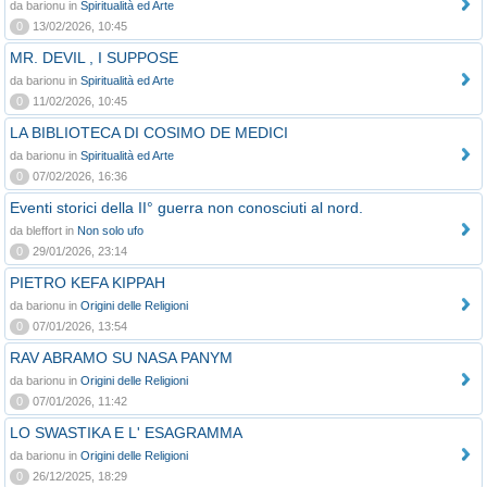
da barionu in
Spiritualità ed Arte
0
13/02/2026, 10:45
MR. DEVIL , I SUPPOSE
da barionu in
Spiritualità ed Arte
0
11/02/2026, 10:45
LA BIBLIOTECA DI COSIMO DE MEDICI
da barionu in
Spiritualità ed Arte
0
07/02/2026, 16:36
Eventi storici della II° guerra non conosciuti al nord.
da bleffort in
Non solo ufo
0
29/01/2026, 23:14
PIETRO KEFA KIPPAH
da barionu in
Origini delle Religioni
0
07/01/2026, 13:54
RAV ABRAMO SU NASA PANYM
da barionu in
Origini delle Religioni
0
07/01/2026, 11:42
LO SWASTIKA E L' ESAGRAMMA
da barionu in
Origini delle Religioni
0
26/12/2025, 18:29