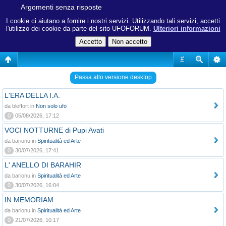
Argomenti senza risposte
I cookie ci aiutano a fornire i nostri servizi. Utilizzando tali servizi, accetti
l'utilizzo dei cookie da parte del sito UFOFORUM.
Ulteriori informazioni
#
Passa allo versione desktop
L'ERA DELLA I.A.
da bleffort in
Non solo ufo
0
05/08/2026, 17:12
VOCI NOTTURNE di Pupi Avati
da barionu in
Spiritualità ed Arte
0
30/07/2026, 17:41
L' ANELLO DI BARAHIR
da barionu in
Spiritualità ed Arte
0
30/07/2026, 16:04
IN MEMORIAM
da barionu in
Spiritualità ed Arte
0
21/07/2026, 10:17