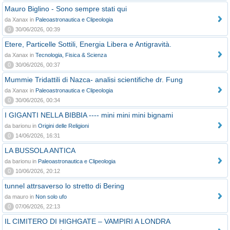
Mauro Biglino - Sono sempre stati qui
da Xanax in
Paleoastronautica e Clipeologia
0
30/06/2026, 00:39
Etere, Particelle Sottili, Energia Libera e Antigravità.
da Xanax in
Tecnologia, Fisica & Scienza
0
30/06/2026, 00:37
Mummie Tridattili di Nazca- analisi scientifiche dr. Fung
da Xanax in
Paleoastronautica e Clipeologia
0
30/06/2026, 00:34
I GIGANTI NELLA BIBBIA ---- mini mini mini bignami
da barionu in
Origini delle Religioni
0
14/06/2026, 16:31
LA BUSSOLA ANTICA
da barionu in
Paleoastronautica e Clipeologia
0
10/06/2026, 20:12
tunnel attrsaverso lo stretto di Bering
da mauro in
Non solo ufo
0
07/06/2026, 22:13
IL CIMITERO DI HIGHGATE – VAMPIRI A LONDRA