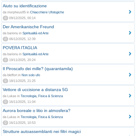
Aiuto su identificazione
da morpheus85 in
Chiacchiere Ufologiche
0
09/12/2025, 00:14
Der Amerikanische Freund
da barionu in
Spiritualità ed Arte
0
06/12/2025, 12:39
POVERA ITAGLIA
da barionu in
Spiritualità ed Arte
0
19/11/2025, 20:24
Il Piroscafo dei mille? (quarantamila)
da bleffort in
Non solo ufo
0
18/11/2025, 21:25
Vettore di uccisione a distanza 5G
da Lukas in
Tecnologia, Fisica & Scienza
0
16/11/2025, 11:04
Aurora boreale o litio in atmosfera?
da Lukas in
Tecnologia, Fisica & Scienza
0
16/11/2025, 10:53
Strutture autoassemblanti nei filtri magici