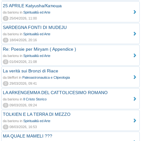
25 APRILE Katyusha/Катюша
da barionu in
Spiritualità ed Arte
0
25/04/2026, 11:00
SARDEGNA FONTI DI MUDEJU
da barionu in
Spiritualità ed Arte
0
18/04/2026, 20:16
Re: Poesie per Miryam ( Appendice )
da barionu in
Spiritualità ed Arte
0
01/04/2026, 21:08
La verità sui Bronzi di Riace
da bleffort in
Paleoastronautica e Clipeologia
0
29/03/2026, 09:41
LA ARKENGEMMA DEL CATTOLICESIMO ROMANO
da barionu in
Il Cristo Storico
0
09/03/2026, 09:24
TOLKIEN E LA TERRA DI MEZZO
da barionu in
Spiritualità ed Arte
0
08/03/2026, 16:53
MA QUALE MAMELI ???