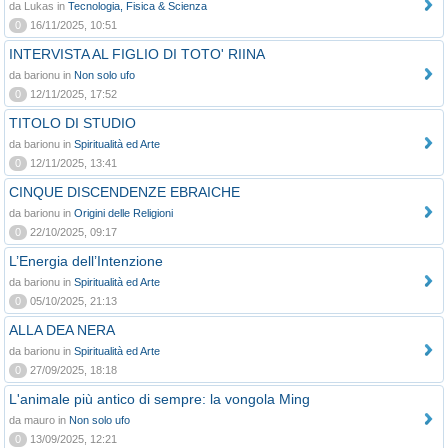
da Lukas in
Tecnologia, Fisica & Scienza
0
16/11/2025, 10:51
INTERVISTA AL FIGLIO DI TOTO' RIINA
da barionu in
Non solo ufo
0
12/11/2025, 17:52
TITOLO DI STUDIO
da barionu in
Spiritualità ed Arte
0
12/11/2025, 13:41
CINQUE DISCENDENZE EBRAICHE
da barionu in
Origini delle Religioni
0
22/10/2025, 09:17
L’Energia dell’Intenzione
da barionu in
Spiritualità ed Arte
0
05/10/2025, 21:13
ALLA DEA NERA
da barionu in
Spiritualità ed Arte
0
27/09/2025, 18:18
L'animale più antico di sempre: la vongola Ming
da mauro in
Non solo ufo
0
13/09/2025, 12:21