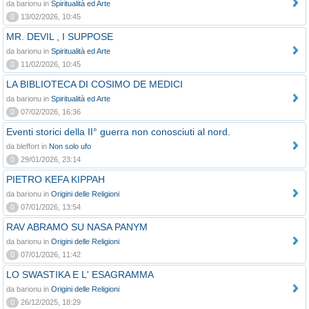
da barionu in
Spiritualità ed Arte
0
13/02/2026, 10:45
MR. DEVIL , I SUPPOSE
da barionu in
Spiritualità ed Arte
0
11/02/2026, 10:45
LA BIBLIOTECA DI COSIMO DE MEDICI
da barionu in
Spiritualità ed Arte
0
07/02/2026, 16:36
Eventi storici della II° guerra non conosciuti al nord.
da bleffort in
Non solo ufo
0
29/01/2026, 23:14
PIETRO KEFA KIPPAH
da barionu in
Origini delle Religioni
0
07/01/2026, 13:54
RAV ABRAMO SU NASA PANYM
da barionu in
Origini delle Religioni
0
07/01/2026, 11:42
LO SWASTIKA E L' ESAGRAMMA
da barionu in
Origini delle Religioni
0
26/12/2025, 18:29