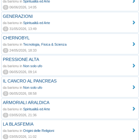
da barionu in
Spiritualità ed Arte
0
06/06/2026, 14:05
GENERAZIONI
da barionu in
Spiritualità ed Arte
0
31/05/2026, 13:49
CHERNOBYL
da barionu in
Tecnologia, Fisica & Scienza
0
24/05/2026, 18:33
PRESSIONE ALTA
da barionu in
Non solo ufo
0
06/05/2026, 09:14
IL CANCRO AL PANCREAS
da barionu in
Non solo ufo
0
06/05/2026, 08:58
ARMORIALI ARALDICA
da barionu in
Spiritualità ed Arte
0
03/05/2026, 21:36
LA BLASFEMIA
da barionu in
Origini delle Religioni
0
03/05/2026, 11:02