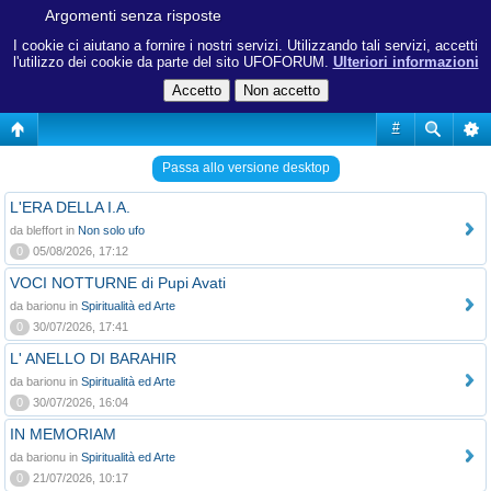
Argomenti senza risposte
I cookie ci aiutano a fornire i nostri servizi. Utilizzando tali servizi, accetti
l'utilizzo dei cookie da parte del sito UFOFORUM.
Ulteriori informazioni
#
Passa allo versione desktop
L'ERA DELLA I.A.
da bleffort in
Non solo ufo
0
05/08/2026, 17:12
VOCI NOTTURNE di Pupi Avati
da barionu in
Spiritualità ed Arte
0
30/07/2026, 17:41
L' ANELLO DI BARAHIR
da barionu in
Spiritualità ed Arte
0
30/07/2026, 16:04
IN MEMORIAM
da barionu in
Spiritualità ed Arte
0
21/07/2026, 10:17