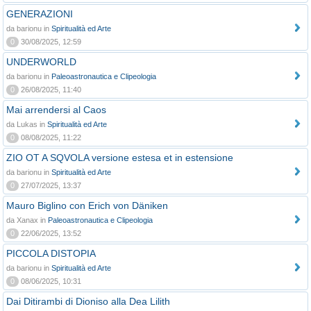
GENERAZIONI
da barionu in
Spiritualità ed Arte
0
30/08/2025, 12:59
UNDERWORLD
da barionu in
Paleoastronautica e Clipeologia
0
26/08/2025, 11:40
Mai arrendersi al Caos
da Lukas in
Spiritualità ed Arte
0
08/08/2025, 11:22
ZIO OT A SQVOLA versione estesa et in estensione
da barionu in
Spiritualità ed Arte
0
27/07/2025, 13:37
Mauro Biglino con Erich von Däniken
da Xanax in
Paleoastronautica e Clipeologia
0
22/06/2025, 13:52
PICCOLA DISTOPIA
da barionu in
Spiritualità ed Arte
0
08/06/2025, 10:31
Dai Ditirambi di Dioniso alla Dea Lilith