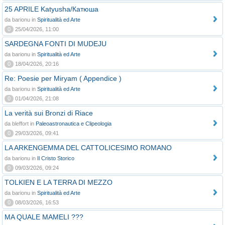
25 APRILE Katyusha/Катюша
da barionu in
Spiritualità ed Arte
0
25/04/2026, 11:00
SARDEGNA FONTI DI MUDEJU
da barionu in
Spiritualità ed Arte
0
18/04/2026, 20:16
Re: Poesie per Miryam ( Appendice )
da barionu in
Spiritualità ed Arte
0
01/04/2026, 21:08
La verità sui Bronzi di Riace
da bleffort in
Paleoastronautica e Clipeologia
0
29/03/2026, 09:41
LA ARKENGEMMA DEL CATTOLICESIMO ROMANO
da barionu in
Il Cristo Storico
0
09/03/2026, 09:24
TOLKIEN E LA TERRA DI MEZZO
da barionu in
Spiritualità ed Arte
0
08/03/2026, 16:53
MA QUALE MAMELI ???