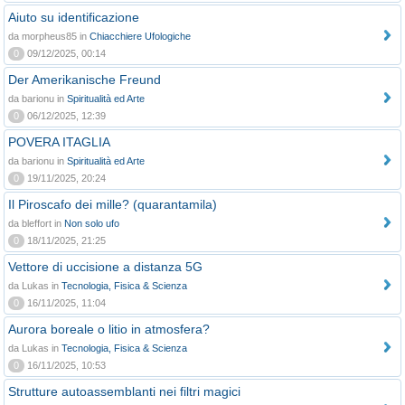
Aiuto su identificazione
da morpheus85 in
Chiacchiere Ufologiche
0
09/12/2025, 00:14
Der Amerikanische Freund
da barionu in
Spiritualità ed Arte
0
06/12/2025, 12:39
POVERA ITAGLIA
da barionu in
Spiritualità ed Arte
0
19/11/2025, 20:24
Il Piroscafo dei mille? (quarantamila)
da bleffort in
Non solo ufo
0
18/11/2025, 21:25
Vettore di uccisione a distanza 5G
da Lukas in
Tecnologia, Fisica & Scienza
0
16/11/2025, 11:04
Aurora boreale o litio in atmosfera?
da Lukas in
Tecnologia, Fisica & Scienza
0
16/11/2025, 10:53
Strutture autoassemblanti nei filtri magici