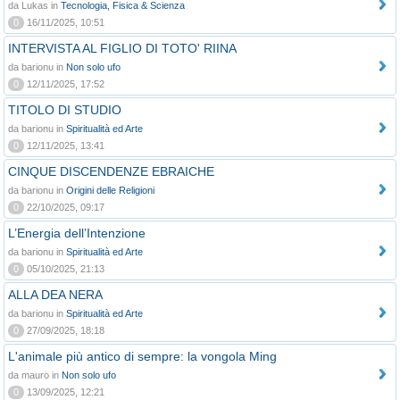
da Lukas in
Tecnologia, Fisica & Scienza
0
16/11/2025, 10:51
INTERVISTA AL FIGLIO DI TOTO' RIINA
da barionu in
Non solo ufo
0
12/11/2025, 17:52
TITOLO DI STUDIO
da barionu in
Spiritualità ed Arte
0
12/11/2025, 13:41
CINQUE DISCENDENZE EBRAICHE
da barionu in
Origini delle Religioni
0
22/10/2025, 09:17
L’Energia dell’Intenzione
da barionu in
Spiritualità ed Arte
0
05/10/2025, 21:13
ALLA DEA NERA
da barionu in
Spiritualità ed Arte
0
27/09/2025, 18:18
L'animale più antico di sempre: la vongola Ming
da mauro in
Non solo ufo
0
13/09/2025, 12:21