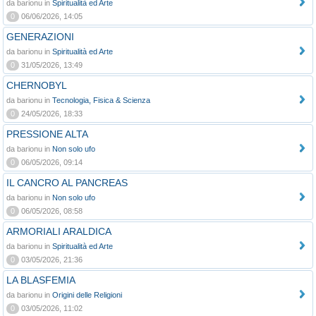
da barionu in
Spiritualità ed Arte
0
06/06/2026, 14:05
GENERAZIONI
da barionu in
Spiritualità ed Arte
0
31/05/2026, 13:49
CHERNOBYL
da barionu in
Tecnologia, Fisica & Scienza
0
24/05/2026, 18:33
PRESSIONE ALTA
da barionu in
Non solo ufo
0
06/05/2026, 09:14
IL CANCRO AL PANCREAS
da barionu in
Non solo ufo
0
06/05/2026, 08:58
ARMORIALI ARALDICA
da barionu in
Spiritualità ed Arte
0
03/05/2026, 21:36
LA BLASFEMIA
da barionu in
Origini delle Religioni
0
03/05/2026, 11:02