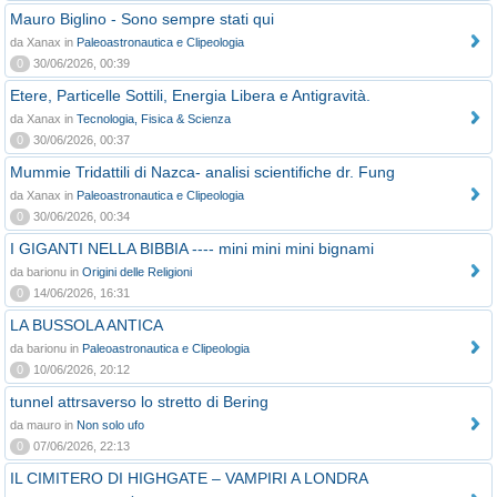
Mauro Biglino - Sono sempre stati qui
da Xanax in
Paleoastronautica e Clipeologia
0
30/06/2026, 00:39
Etere, Particelle Sottili, Energia Libera e Antigravità.
da Xanax in
Tecnologia, Fisica & Scienza
0
30/06/2026, 00:37
Mummie Tridattili di Nazca- analisi scientifiche dr. Fung
da Xanax in
Paleoastronautica e Clipeologia
0
30/06/2026, 00:34
I GIGANTI NELLA BIBBIA ---- mini mini mini bignami
da barionu in
Origini delle Religioni
0
14/06/2026, 16:31
LA BUSSOLA ANTICA
da barionu in
Paleoastronautica e Clipeologia
0
10/06/2026, 20:12
tunnel attrsaverso lo stretto di Bering
da mauro in
Non solo ufo
0
07/06/2026, 22:13
IL CIMITERO DI HIGHGATE – VAMPIRI A LONDRA