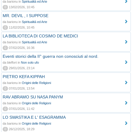
da barionu in
Spiritualità ed Arte
0
13/02/2026, 10:45
MR. DEVIL , I SUPPOSE
da barionu in
Spiritualità ed Arte
0
11/02/2026, 10:45
LA BIBLIOTECA DI COSIMO DE MEDICI
da barionu in
Spiritualità ed Arte
0
07/02/2026, 16:36
Eventi storici della II° guerra non conosciuti al nord.
da bleffort in
Non solo ufo
0
29/01/2026, 23:14
PIETRO KEFA KIPPAH
da barionu in
Origini delle Religioni
0
07/01/2026, 13:54
RAV ABRAMO SU NASA PANYM
da barionu in
Origini delle Religioni
0
07/01/2026, 11:42
LO SWASTIKA E L' ESAGRAMMA
da barionu in
Origini delle Religioni
0
26/12/2025, 18:29