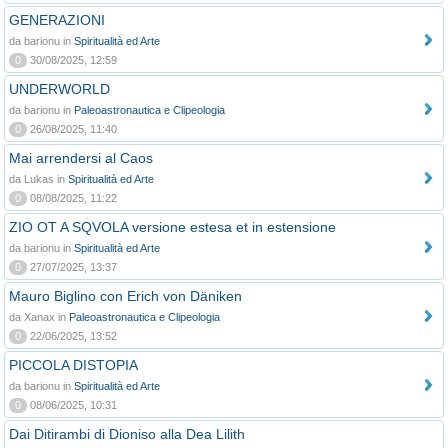
GENERAZIONI
da barionu in
Spiritualità ed Arte
0
30/08/2025, 12:59
UNDERWORLD
da barionu in
Paleoastronautica e Clipeologia
0
26/08/2025, 11:40
Mai arrendersi al Caos
da Lukas in
Spiritualità ed Arte
0
08/08/2025, 11:22
ZIO OT A SQVOLA versione estesa et in estensione
da barionu in
Spiritualità ed Arte
0
27/07/2025, 13:37
Mauro Biglino con Erich von Däniken
da Xanax in
Paleoastronautica e Clipeologia
0
22/06/2025, 13:52
PICCOLA DISTOPIA
da barionu in
Spiritualità ed Arte
0
08/06/2025, 10:31
Dai Ditirambi di Dioniso alla Dea Lilith