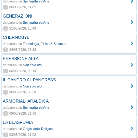
da barionu in
Spiritualità ed Arte
0
06/06/2026, 14:05
GENERAZIONI
da barionu in
Spiritualità ed Arte
0
31/05/2026, 13:49
CHERNOBYL
da barionu in
Tecnologia, Fisica & Scienza
0
24/05/2026, 18:33
PRESSIONE ALTA
da barionu in
Non solo ufo
0
06/05/2026, 09:14
IL CANCRO AL PANCREAS
da barionu in
Non solo ufo
0
06/05/2026, 08:58
ARMORIALI ARALDICA
da barionu in
Spiritualità ed Arte
0
03/05/2026, 21:36
LA BLASFEMIA
da barionu in
Origini delle Religioni
0
03/05/2026, 11:02