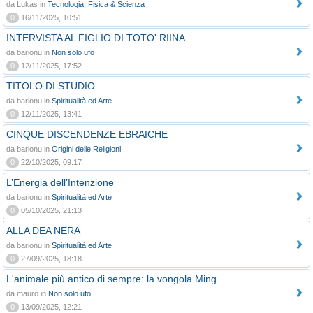
da Lukas in
Tecnologia, Fisica & Scienza
0
16/11/2025, 10:51
INTERVISTA AL FIGLIO DI TOTO' RIINA
da barionu in
Non solo ufo
0
12/11/2025, 17:52
TITOLO DI STUDIO
da barionu in
Spiritualità ed Arte
0
12/11/2025, 13:41
CINQUE DISCENDENZE EBRAICHE
da barionu in
Origini delle Religioni
0
22/10/2025, 09:17
L’Energia dell’Intenzione
da barionu in
Spiritualità ed Arte
0
05/10/2025, 21:13
ALLA DEA NERA
da barionu in
Spiritualità ed Arte
0
27/09/2025, 18:18
L'animale più antico di sempre: la vongola Ming
da mauro in
Non solo ufo
0
13/09/2025, 12:21