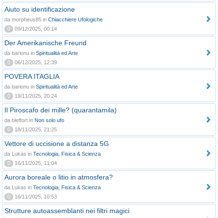
Aiuto su identificazione
da morpheus85 in
Chiacchiere Ufologiche
0
09/12/2025, 00:14
Der Amerikanische Freund
da barionu in
Spiritualità ed Arte
0
06/12/2025, 12:39
POVERA ITAGLIA
da barionu in
Spiritualità ed Arte
0
19/11/2025, 20:24
Il Piroscafo dei mille? (quarantamila)
da bleffort in
Non solo ufo
0
18/11/2025, 21:25
Vettore di uccisione a distanza 5G
da Lukas in
Tecnologia, Fisica & Scienza
0
16/11/2025, 11:04
Aurora boreale o litio in atmosfera?
da Lukas in
Tecnologia, Fisica & Scienza
0
16/11/2025, 10:53
Strutture autoassemblanti nei filtri magici