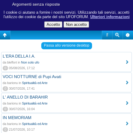
Argomenti senza risposte
I cookie ci aiutano a fornire i nostri servizi. Utilizzando tali servizi, accetti
l'utilizzo dei cookie da parte del sito UFOFORUM.
Ulteriori informazioni
#
Passa allo versione desktop
L'ERA DELLA I.A.
da bleffort in
Non solo ufo
0
05/08/2026, 17:12
VOCI NOTTURNE di Pupi Avati
da barionu in
Spiritualità ed Arte
0
30/07/2026, 17:41
L' ANELLO DI BARAHIR
da barionu in
Spiritualità ed Arte
0
30/07/2026, 16:04
IN MEMORIAM
da barionu in
Spiritualità ed Arte
0
21/07/2026, 10:17