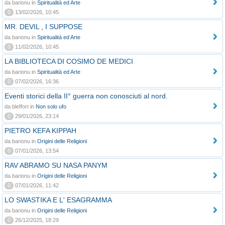
da barionu in
Spiritualità ed Arte
0
13/02/2026, 10:45
MR. DEVIL , I SUPPOSE
da barionu in
Spiritualità ed Arte
0
11/02/2026, 10:45
LA BIBLIOTECA DI COSIMO DE MEDICI
da barionu in
Spiritualità ed Arte
0
07/02/2026, 16:36
Eventi storici della II° guerra non conosciuti al nord.
da bleffort in
Non solo ufo
0
29/01/2026, 23:14
PIETRO KEFA KIPPAH
da barionu in
Origini delle Religioni
0
07/01/2026, 13:54
RAV ABRAMO SU NASA PANYM
da barionu in
Origini delle Religioni
0
07/01/2026, 11:42
LO SWASTIKA E L' ESAGRAMMA
da barionu in
Origini delle Religioni
0
26/12/2025, 18:29