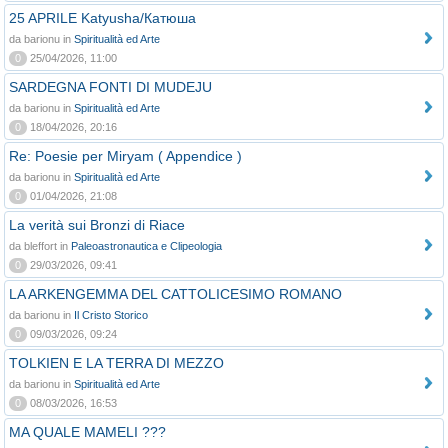
25 APRILE Katyusha/Катюша
da barionu in
Spiritualità ed Arte
0
25/04/2026, 11:00
SARDEGNA FONTI DI MUDEJU
da barionu in
Spiritualità ed Arte
0
18/04/2026, 20:16
Re: Poesie per Miryam ( Appendice )
da barionu in
Spiritualità ed Arte
0
01/04/2026, 21:08
La verità sui Bronzi di Riace
da bleffort in
Paleoastronautica e Clipeologia
0
29/03/2026, 09:41
LA ARKENGEMMA DEL CATTOLICESIMO ROMANO
da barionu in
Il Cristo Storico
0
09/03/2026, 09:24
TOLKIEN E LA TERRA DI MEZZO
da barionu in
Spiritualità ed Arte
0
08/03/2026, 16:53
MA QUALE MAMELI ???