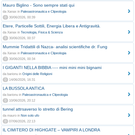
Mauro Biglino - Sono sempre stati qui
da Xanax in
Paleoastronautica e Clipeologia
0
30/06/2026, 00:39
Etere, Particelle Sottili, Energia Libera e Antigravità.
da Xanax in
Tecnologia, Fisica & Scienza
0
30/06/2026, 00:37
Mummie Tridattili di Nazca- analisi scientifiche dr. Fung
da Xanax in
Paleoastronautica e Clipeologia
0
30/06/2026, 00:34
I GIGANTI NELLA BIBBIA ---- mini mini mini bignami
da barionu in
Origini delle Religioni
0
14/06/2026, 16:31
LA BUSSOLA ANTICA
da barionu in
Paleoastronautica e Clipeologia
0
10/06/2026, 20:12
tunnel attrsaverso lo stretto di Bering
da mauro in
Non solo ufo
0
07/06/2026, 22:13
IL CIMITERO DI HIGHGATE – VAMPIRI A LONDRA