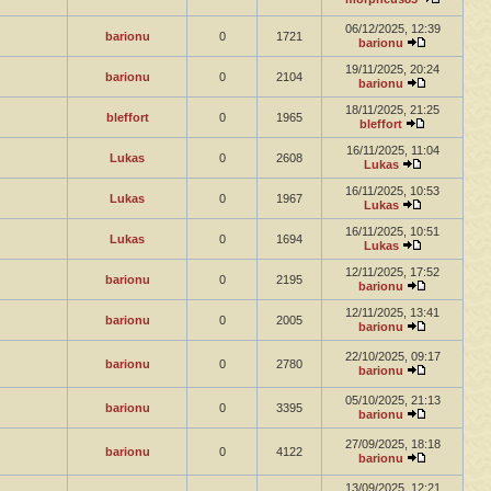
06/12/2025, 12:39
barionu
0
1721
barionu
19/11/2025, 20:24
barionu
0
2104
barionu
18/11/2025, 21:25
bleffort
0
1965
bleffort
16/11/2025, 11:04
Lukas
0
2608
Lukas
16/11/2025, 10:53
Lukas
0
1967
Lukas
16/11/2025, 10:51
Lukas
0
1694
Lukas
12/11/2025, 17:52
barionu
0
2195
barionu
12/11/2025, 13:41
barionu
0
2005
barionu
22/10/2025, 09:17
barionu
0
2780
barionu
05/10/2025, 21:13
barionu
0
3395
barionu
27/09/2025, 18:18
barionu
0
4122
barionu
13/09/2025, 12:21