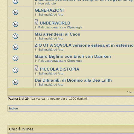
in
Non solo ufo
GENERAZIONI
in
Spiritualità ed Arte
UNDERWORLD
in
Paleoastronautica e Clipeologia
Mai arrendersi al Caos
in
Spiritualità ed Arte
ZIO OT A SQVOLA versione estesa et in estensi
in
Spiritualità ed Arte
Mauro Biglino con Erich von Däniken
in
Paleoastronautica e Clipeologia
PICCOLA DISTOPIA
in
Spiritualità ed Arte
Dai Ditirambi di Dioniso alla Dea Lilith
in
Spiritualità ed Arte
Visu
Pagina
1
di
20
[ La ricerca ha trovato più di 1000 risultati ]
Indice
Chi c’è in linea