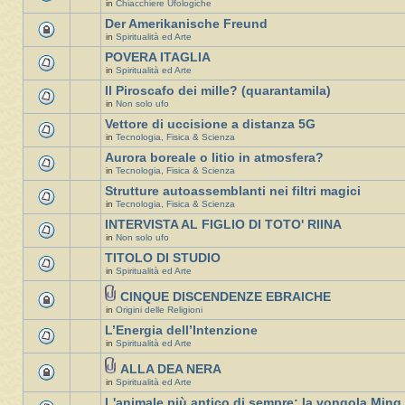
in
Chiacchiere Ufologiche
Der Amerikanische Freund
in
Spiritualità ed Arte
POVERA ITAGLIA
in
Spiritualità ed Arte
Il Piroscafo dei mille? (quarantamila)
in
Non solo ufo
Vettore di uccisione a distanza 5G
in
Tecnologia, Fisica & Scienza
Aurora boreale o litio in atmosfera?
in
Tecnologia, Fisica & Scienza
Strutture autoassemblanti nei filtri magici
in
Tecnologia, Fisica & Scienza
INTERVISTA AL FIGLIO DI TOTO' RIINA
in
Non solo ufo
TITOLO DI STUDIO
in
Spiritualità ed Arte
CINQUE DISCENDENZE EBRAICHE
in
Origini delle Religioni
L’Energia dell’Intenzione
in
Spiritualità ed Arte
ALLA DEA NERA
in
Spiritualità ed Arte
L'animale più antico di sempre: la vongola Ming