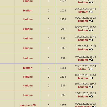
barionu
0
1072
barionu
29/03/2026, 09:41
bleffort
0
1023
bleffort
09/03/2026, 09:24
barionu
0
1259
barionu
08/03/2026, 16:53
barionu
0
792
barionu
13/02/2026, 10:45
barionu
0
939
barionu
11/02/2026, 10:45
barionu
0
932
barionu
07/02/2026, 16:36
barionu
0
937
barionu
29/01/2026, 23:14
bleffort
0
1064
bleffort
07/01/2026, 13:54
barionu
0
1533
barionu
07/01/2026, 11:42
barionu
0
937
barionu
26/12/2025, 18:29
barionu
0
992
barionu
09/12/2025, 00:14
morpheus85
0
1477
morpheus85