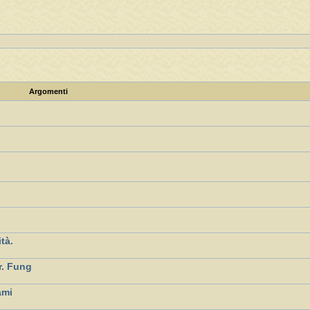
Argomenti
ità.
r. Fung
ami