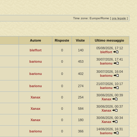
Time zone: Europe/Rome [
ora legale
]
Autore
Risposte
Visite
Ultimo messaggio
05/08/2026, 17:12
bleffort
0
140
bleffort
30/07/2026, 17:41
barionu
0
453
barionu
30/07/2026, 16:04
barionu
0
402
barionu
21/07/2026, 10:17
barionu
0
274
barionu
30/06/2026, 00:39
Xanax
0
254
Xanax
30/06/2026, 00:37
Xanax
0
584
Xanax
30/06/2026, 00:34
Xanax
0
180
Xanax
14/06/2026, 16:31
barionu
0
366
barionu