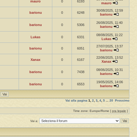
mauro
0
6193
mauro
30/08/2025, 12:59
barionu
0
6248
barionu
26/08/2025, 11:40
barionu
0
5306
barionu
08/08/2025, 11:22
Lukas
0
6331
Lukas
27/07/2025, 13:37
barionu
0
6051
barionu
22/06/2025, 13:52
Xanax
0
6167
Xanax
08/06/2025, 10:31
barionu
0
7438
barionu
19/05/2025, 14:06
barionu
0
6553
barionu
Vai alla pagina
1
,
2
,
3
,
4
,
5
...
20
Prossimo
Time zone: Europe/Rome [
ora legale
]
Vai a: