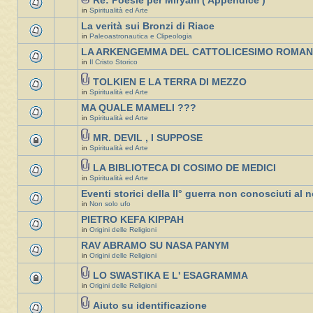
Re: Poesie per Miryam ( Appendice )
in
Spiritualità ed Arte
La verità sui Bronzi di Riace
in
Paleoastronautica e Clipeologia
LA ARKENGEMMA DEL CATTOLICESIMO ROMA
in
Il Cristo Storico
TOLKIEN E LA TERRA DI MEZZO
in
Spiritualità ed Arte
MA QUALE MAMELI ???
in
Spiritualità ed Arte
MR. DEVIL , I SUPPOSE
in
Spiritualità ed Arte
LA BIBLIOTECA DI COSIMO DE MEDICI
in
Spiritualità ed Arte
Eventi storici della II° guerra non conosciuti al n
in
Non solo ufo
PIETRO KEFA KIPPAH
in
Origini delle Religioni
RAV ABRAMO SU NASA PANYM
in
Origini delle Religioni
LO SWASTIKA E L' ESAGRAMMA
in
Origini delle Religioni
Aiuto su identificazione