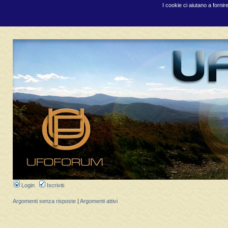
I cookie ci aiutano a fornir
Login
Iscriviti
Argomenti senza risposte
|
Argomenti attivi