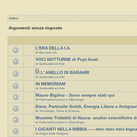
Indice
Argomenti senza risposte
L'ERA DELLA I.A.
in
Non solo ufo
VOCI NOTTURNE di Pupi Avati
in
Spiritualità ed Arte
L' ANELLO DI BARAHIR
in
Spiritualità ed Arte
IN MEMORIAM
in
Spiritualità ed Arte
Mauro Biglino - Sono sempre stati qui
in
Paleoastronautica e Clipeologia
Etere, Particelle Sottili, Energia Libera e Antigrav
in
Tecnologia, Fisica & Scienza
Mummie Tridattili di Nazca- analisi scientifiche d
in
Paleoastronautica e Clipeologia
I GIGANTI NELLA BIBBIA ---- mini mini mini bign
in
Origini delle Religioni