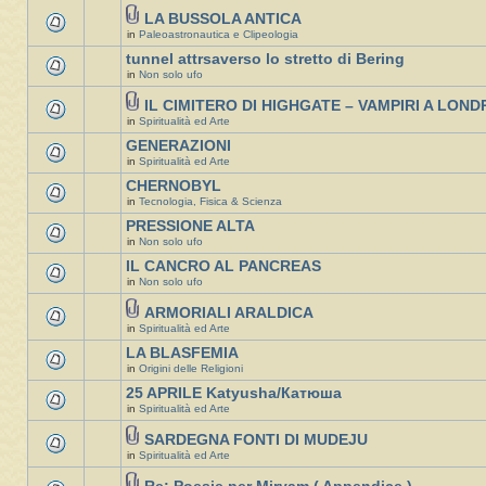
LA BUSSOLA ANTICA
in
Paleoastronautica e Clipeologia
tunnel attrsaverso lo stretto di Bering
in
Non solo ufo
IL CIMITERO DI HIGHGATE – VAMPIRI A LOND
in
Spiritualità ed Arte
GENERAZIONI
in
Spiritualità ed Arte
CHERNOBYL
in
Tecnologia, Fisica & Scienza
PRESSIONE ALTA
in
Non solo ufo
IL CANCRO AL PANCREAS
in
Non solo ufo
ARMORIALI ARALDICA
in
Spiritualità ed Arte
LA BLASFEMIA
in
Origini delle Religioni
25 APRILE Katyusha/Катюша
in
Spiritualità ed Arte
SARDEGNA FONTI DI MUDEJU
in
Spiritualità ed Arte