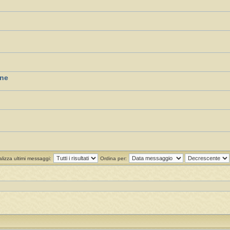
one
alizza ultimi messaggi:
Ordina per: