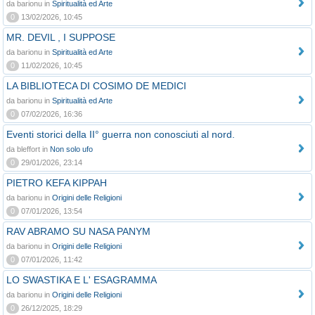
da barionu in
Spiritualità ed Arte
0
13/02/2026, 10:45
MR. DEVIL , I SUPPOSE
da barionu in
Spiritualità ed Arte
0
11/02/2026, 10:45
LA BIBLIOTECA DI COSIMO DE MEDICI
da barionu in
Spiritualità ed Arte
0
07/02/2026, 16:36
Eventi storici della II° guerra non conosciuti al nord.
da bleffort in
Non solo ufo
0
29/01/2026, 23:14
PIETRO KEFA KIPPAH
da barionu in
Origini delle Religioni
0
07/01/2026, 13:54
RAV ABRAMO SU NASA PANYM
da barionu in
Origini delle Religioni
0
07/01/2026, 11:42
LO SWASTIKA E L' ESAGRAMMA
da barionu in
Origini delle Religioni
0
26/12/2025, 18:29