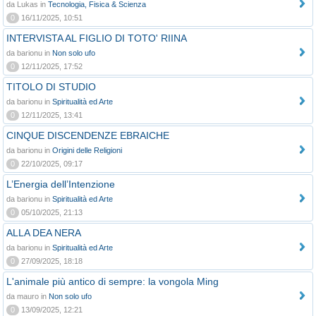
da Lukas in
Tecnologia, Fisica & Scienza
0
16/11/2025, 10:51
INTERVISTA AL FIGLIO DI TOTO' RIINA
da barionu in
Non solo ufo
0
12/11/2025, 17:52
TITOLO DI STUDIO
da barionu in
Spiritualità ed Arte
0
12/11/2025, 13:41
CINQUE DISCENDENZE EBRAICHE
da barionu in
Origini delle Religioni
0
22/10/2025, 09:17
L’Energia dell’Intenzione
da barionu in
Spiritualità ed Arte
0
05/10/2025, 21:13
ALLA DEA NERA
da barionu in
Spiritualità ed Arte
0
27/09/2025, 18:18
L'animale più antico di sempre: la vongola Ming
da mauro in
Non solo ufo
0
13/09/2025, 12:21