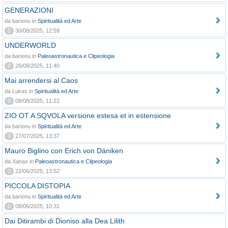
GENERAZIONI
da barionu in
Spiritualità ed Arte
0
30/08/2025, 12:59
UNDERWORLD
da barionu in
Paleoastronautica e Clipeologia
0
26/08/2025, 11:40
Mai arrendersi al Caos
da Lukas in
Spiritualità ed Arte
0
08/08/2025, 11:22
ZIO OT A SQVOLA versione estesa et in estensione
da barionu in
Spiritualità ed Arte
0
27/07/2025, 13:37
Mauro Biglino con Erich von Däniken
da Xanax in
Paleoastronautica e Clipeologia
0
22/06/2025, 13:52
PICCOLA DISTOPIA
da barionu in
Spiritualità ed Arte
0
08/06/2025, 10:31
Dai Ditirambi di Dioniso alla Dea Lilith