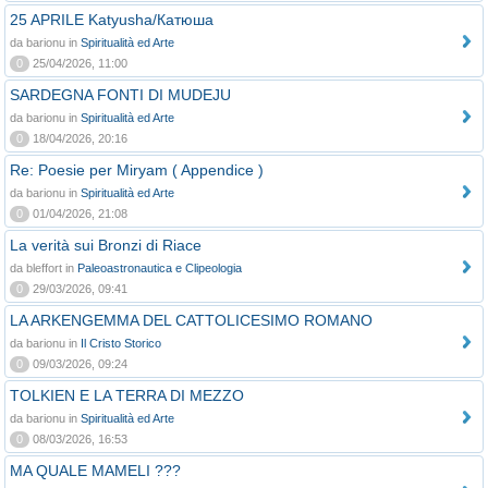
25 APRILE Katyusha/Катюша
da barionu in
Spiritualità ed Arte
0
25/04/2026, 11:00
SARDEGNA FONTI DI MUDEJU
da barionu in
Spiritualità ed Arte
0
18/04/2026, 20:16
Re: Poesie per Miryam ( Appendice )
da barionu in
Spiritualità ed Arte
0
01/04/2026, 21:08
La verità sui Bronzi di Riace
da bleffort in
Paleoastronautica e Clipeologia
0
29/03/2026, 09:41
LA ARKENGEMMA DEL CATTOLICESIMO ROMANO
da barionu in
Il Cristo Storico
0
09/03/2026, 09:24
TOLKIEN E LA TERRA DI MEZZO
da barionu in
Spiritualità ed Arte
0
08/03/2026, 16:53
MA QUALE MAMELI ???