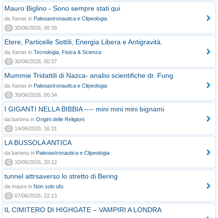
Mauro Biglino - Sono sempre stati qui
da Xanax in
Paleoastronautica e Clipeologia
0
30/06/2026, 00:39
Etere, Particelle Sottili, Energia Libera e Antigravità.
da Xanax in
Tecnologia, Fisica & Scienza
0
30/06/2026, 00:37
Mummie Tridattili di Nazca- analisi scientifiche dr. Fung
da Xanax in
Paleoastronautica e Clipeologia
0
30/06/2026, 00:34
I GIGANTI NELLA BIBBIA ---- mini mini mini bignami
da barionu in
Origini delle Religioni
0
14/06/2026, 16:31
LA BUSSOLA ANTICA
da barionu in
Paleoastronautica e Clipeologia
0
10/06/2026, 20:12
tunnel attrsaverso lo stretto di Bering
da mauro in
Non solo ufo
0
07/06/2026, 22:13
IL CIMITERO DI HIGHGATE – VAMPIRI A LONDRA