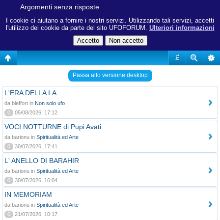
Argomenti senza risposte
I cookie ci aiutano a fornire i nostri servizi. Utilizzando tali servizi, accetti
l'utilizzo dei cookie da parte del sito UFOFORUM.
Ulteriori informazioni
#
Passa allo versione desktop
L'ERA DELLA I.A.
da bleffort in
Non solo ufo
0
05/08/2026, 17:12
VOCI NOTTURNE di Pupi Avati
da barionu in
Spiritualità ed Arte
0
30/07/2026, 17:41
L' ANELLO DI BARAHIR
da barionu in
Spiritualità ed Arte
0
30/07/2026, 16:04
IN MEMORIAM
da barionu in
Spiritualità ed Arte
0
21/07/2026, 10:17