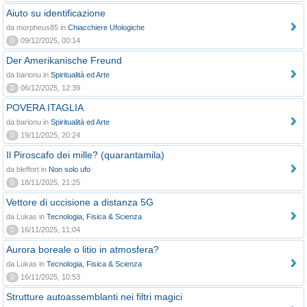
Aiuto su identificazione
da morpheus85 in
Chiacchiere Ufologiche
0
09/12/2025, 00:14
Der Amerikanische Freund
da barionu in
Spiritualità ed Arte
0
06/12/2025, 12:39
POVERA ITAGLIA
da barionu in
Spiritualità ed Arte
0
19/11/2025, 20:24
Il Piroscafo dei mille? (quarantamila)
da bleffort in
Non solo ufo
0
18/11/2025, 21:25
Vettore di uccisione a distanza 5G
da Lukas in
Tecnologia, Fisica & Scienza
0
16/11/2025, 11:04
Aurora boreale o litio in atmosfera?
da Lukas in
Tecnologia, Fisica & Scienza
0
16/11/2025, 10:53
Strutture autoassemblanti nei filtri magici