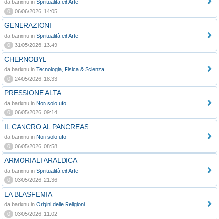
da barionu in
Spiritualità ed Arte
0
06/06/2026, 14:05
GENERAZIONI
da barionu in
Spiritualità ed Arte
0
31/05/2026, 13:49
CHERNOBYL
da barionu in
Tecnologia, Fisica & Scienza
0
24/05/2026, 18:33
PRESSIONE ALTA
da barionu in
Non solo ufo
0
06/05/2026, 09:14
IL CANCRO AL PANCREAS
da barionu in
Non solo ufo
0
06/05/2026, 08:58
ARMORIALI ARALDICA
da barionu in
Spiritualità ed Arte
0
03/05/2026, 21:36
LA BLASFEMIA
da barionu in
Origini delle Religioni
0
03/05/2026, 11:02