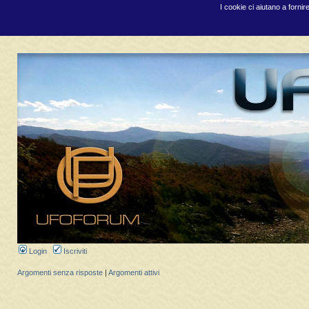
I cookie ci aiutano a fornir
Login
Iscriviti
Argomenti senza risposte
|
Argomenti attivi