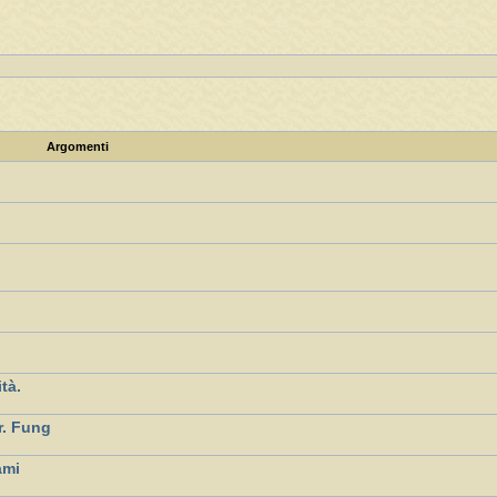
Argomenti
ità.
r. Fung
ami