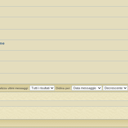
one
alizza ultimi messaggi:
Ordina per: