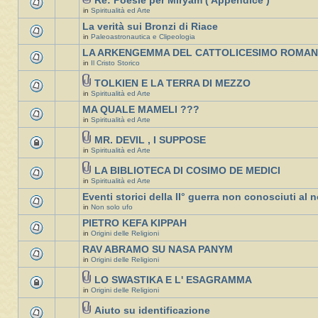
Re: Poesie per Miryam ( Appendice )
in
Spiritualità ed Arte
La verità sui Bronzi di Riace
in
Paleoastronautica e Clipeologia
LA ARKENGEMMA DEL CATTOLICESIMO ROMA
in
Il Cristo Storico
TOLKIEN E LA TERRA DI MEZZO
in
Spiritualità ed Arte
MA QUALE MAMELI ???
in
Spiritualità ed Arte
MR. DEVIL , I SUPPOSE
in
Spiritualità ed Arte
LA BIBLIOTECA DI COSIMO DE MEDICI
in
Spiritualità ed Arte
Eventi storici della II° guerra non conosciuti al n
in
Non solo ufo
PIETRO KEFA KIPPAH
in
Origini delle Religioni
RAV ABRAMO SU NASA PANYM
in
Origini delle Religioni
LO SWASTIKA E L' ESAGRAMMA
in
Origini delle Religioni
Aiuto su identificazione