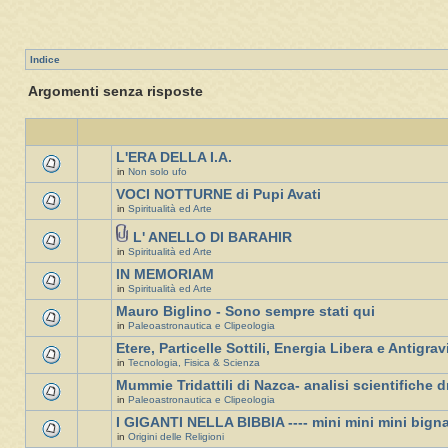
Indice
Argomenti senza risposte
L'ERA DELLA I.A.
in
Non solo ufo
VOCI NOTTURNE di Pupi Avati
in
Spiritualità ed Arte
L' ANELLO DI BARAHIR
in
Spiritualità ed Arte
IN MEMORIAM
in
Spiritualità ed Arte
Mauro Biglino - Sono sempre stati qui
in
Paleoastronautica e Clipeologia
Etere, Particelle Sottili, Energia Libera e Antigrav
in
Tecnologia, Fisica & Scienza
Mummie Tridattili di Nazca- analisi scientifiche d
in
Paleoastronautica e Clipeologia
I GIGANTI NELLA BIBBIA ---- mini mini mini bign
in
Origini delle Religioni