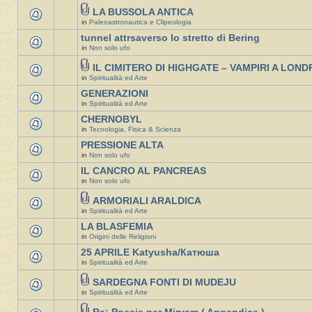
LA BUSSOLA ANTICA
in
Paleoastronautica e Clipeologia
tunnel attrsaverso lo stretto di Bering
in
Non solo ufo
IL CIMITERO DI HIGHGATE – VAMPIRI A LOND
in
Spiritualità ed Arte
GENERAZIONI
in
Spiritualità ed Arte
CHERNOBYL
in
Tecnologia, Fisica & Scienza
PRESSIONE ALTA
in
Non solo ufo
IL CANCRO AL PANCREAS
in
Non solo ufo
ARMORIALI ARALDICA
in
Spiritualità ed Arte
LA BLASFEMIA
in
Origini delle Religioni
25 APRILE Katyusha/Катюша
in
Spiritualità ed Arte
SARDEGNA FONTI DI MUDEJU
in
Spiritualità ed Arte