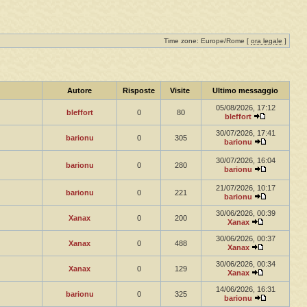
Time zone: Europe/Rome [
ora legale
]
Autore
Risposte
Visite
Ultimo messaggio
05/08/2026, 17:12
bleffort
0
80
bleffort
30/07/2026, 17:41
barionu
0
305
barionu
30/07/2026, 16:04
barionu
0
280
barionu
21/07/2026, 10:17
barionu
0
221
barionu
30/06/2026, 00:39
Xanax
0
200
Xanax
30/06/2026, 00:37
Xanax
0
488
Xanax
30/06/2026, 00:34
Xanax
0
129
Xanax
14/06/2026, 16:31
barionu
0
325
barionu