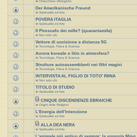
in
Chiacchiere Ufologiche
Der Amerikanische Freund
in
Spiritualità ed Arte
POVERA ITAGLIA
in
Spiritualità ed Arte
Il Piroscafo dei mille? (quarantamila)
in
Non solo ufo
Vettore di uccisione a distanza 5G
in
Tecnologia, Fisica & Scienza
Aurora boreale o litio in atmosfera?
in
Tecnologia, Fisica & Scienza
Strutture autoassemblanti nei filtri magici
in
Tecnologia, Fisica & Scienza
INTERVISTA AL FIGLIO DI TOTO' RIINA
in
Non solo ufo
TITOLO DI STUDIO
in
Spiritualità ed Arte
CINQUE DISCENDENZE EBRAICHE
in
Origini delle Religioni
L’Energia dell’Intenzione
in
Spiritualità ed Arte
ALLA DEA NERA
in
Spiritualità ed Arte
L'animale più antico di sempre: la vongola Ming