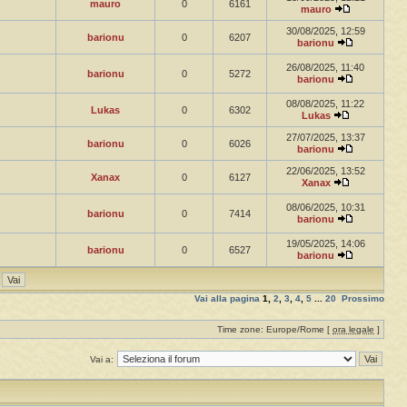
mauro
0
6161
mauro
30/08/2025, 12:59
barionu
0
6207
barionu
26/08/2025, 11:40
barionu
0
5272
barionu
08/08/2025, 11:22
Lukas
0
6302
Lukas
27/07/2025, 13:37
barionu
0
6026
barionu
22/06/2025, 13:52
Xanax
0
6127
Xanax
08/06/2025, 10:31
barionu
0
7414
barionu
19/05/2025, 14:06
barionu
0
6527
barionu
Vai alla pagina
1
,
2
,
3
,
4
,
5
...
20
Prossimo
Time zone: Europe/Rome [
ora legale
]
Vai a: