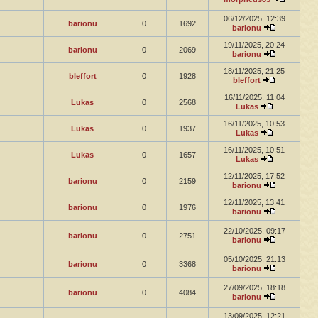
06/12/2025, 12:39
barionu
0
1692
barionu
19/11/2025, 20:24
barionu
0
2069
barionu
18/11/2025, 21:25
bleffort
0
1928
bleffort
16/11/2025, 11:04
Lukas
0
2568
Lukas
16/11/2025, 10:53
Lukas
0
1937
Lukas
16/11/2025, 10:51
Lukas
0
1657
Lukas
12/11/2025, 17:52
barionu
0
2159
barionu
12/11/2025, 13:41
barionu
0
1976
barionu
22/10/2025, 09:17
barionu
0
2751
barionu
05/10/2025, 21:13
barionu
0
3368
barionu
27/09/2025, 18:18
barionu
0
4084
barionu
13/09/2025, 12:21