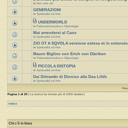
in
Non solo ufo
GENERAZIONI
in
Spiritualità ed Arte
UNDERWORLD
in
Paleoastronautica e Clipeologia
Mai arrendersi al Caos
in
Spiritualità ed Arte
ZIO OT A SQVOLA versione estesa et in estensi
in
Spiritualità ed Arte
Mauro Biglino con Erich von Däniken
in
Paleoastronautica e Clipeologia
PICCOLA DISTOPIA
in
Spiritualità ed Arte
Dai Ditirambi di Dioniso alla Dea Lilith
in
Spiritualità ed Arte
Visu
Pagina
1
di
20
[ La ricerca ha trovato più di 1000 risultati ]
Indice
Chi c’è in linea