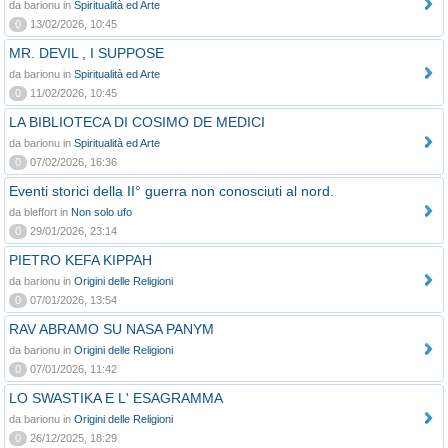
da barionu in
Spiritualità ed Arte
0
13/02/2026, 10:45
MR. DEVIL , I SUPPOSE
da barionu in
Spiritualità ed Arte
0
11/02/2026, 10:45
LA BIBLIOTECA DI COSIMO DE MEDICI
da barionu in
Spiritualità ed Arte
0
07/02/2026, 16:36
Eventi storici della II° guerra non conosciuti al nord.
da bleffort in
Non solo ufo
0
29/01/2026, 23:14
PIETRO KEFA KIPPAH
da barionu in
Origini delle Religioni
0
07/01/2026, 13:54
RAV ABRAMO SU NASA PANYM
da barionu in
Origini delle Religioni
0
07/01/2026, 11:42
LO SWASTIKA E L' ESAGRAMMA
da barionu in
Origini delle Religioni
0
26/12/2025, 18:29