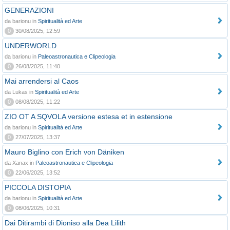
GENERAZIONI
da barionu in
Spiritualità ed Arte
0
30/08/2025, 12:59
UNDERWORLD
da barionu in
Paleoastronautica e Clipeologia
0
26/08/2025, 11:40
Mai arrendersi al Caos
da Lukas in
Spiritualità ed Arte
0
08/08/2025, 11:22
ZIO OT A SQVOLA versione estesa et in estensione
da barionu in
Spiritualità ed Arte
0
27/07/2025, 13:37
Mauro Biglino con Erich von Däniken
da Xanax in
Paleoastronautica e Clipeologia
0
22/06/2025, 13:52
PICCOLA DISTOPIA
da barionu in
Spiritualità ed Arte
0
08/06/2025, 10:31
Dai Ditirambi di Dioniso alla Dea Lilith