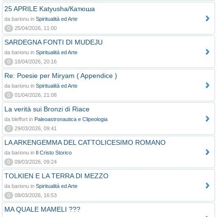
25 APRILE Katyusha/Катюша
da barionu in
Spiritualità ed Arte
0
25/04/2026, 11:00
SARDEGNA FONTI DI MUDEJU
da barionu in
Spiritualità ed Arte
0
18/04/2026, 20:16
Re: Poesie per Miryam ( Appendice )
da barionu in
Spiritualità ed Arte
0
01/04/2026, 21:08
La verità sui Bronzi di Riace
da bleffort in
Paleoastronautica e Clipeologia
0
29/03/2026, 09:41
LA ARKENGEMMA DEL CATTOLICESIMO ROMANO
da barionu in
Il Cristo Storico
0
09/03/2026, 09:24
TOLKIEN E LA TERRA DI MEZZO
da barionu in
Spiritualità ed Arte
0
08/03/2026, 16:53
MA QUALE MAMELI ???