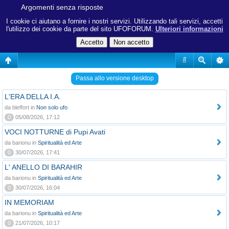
Argomenti senza risposte
I cookie ci aiutano a fornire i nostri servizi. Utilizzando tali servizi, accetti
l'utilizzo dei cookie da parte del sito UFOFORUM.
Ulteriori informazioni
#
Passa allo versione desktop
L'ERA DELLA I.A.
da bleffort in
Non solo ufo
0
05/08/2026, 17:12
VOCI NOTTURNE di Pupi Avati
da barionu in
Spiritualità ed Arte
0
30/07/2026, 17:41
L' ANELLO DI BARAHIR
da barionu in
Spiritualità ed Arte
0
30/07/2026, 16:04
IN MEMORIAM
da barionu in
Spiritualità ed Arte
0
21/07/2026, 10:17