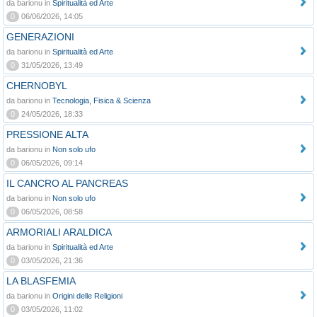
da barionu in
Spiritualità ed Arte
0
06/06/2026, 14:05
GENERAZIONI
da barionu in
Spiritualità ed Arte
0
31/05/2026, 13:49
CHERNOBYL
da barionu in
Tecnologia, Fisica & Scienza
0
24/05/2026, 18:33
PRESSIONE ALTA
da barionu in
Non solo ufo
0
06/05/2026, 09:14
IL CANCRO AL PANCREAS
da barionu in
Non solo ufo
0
06/05/2026, 08:58
ARMORIALI ARALDICA
da barionu in
Spiritualità ed Arte
0
03/05/2026, 21:36
LA BLASFEMIA
da barionu in
Origini delle Religioni
0
03/05/2026, 11:02