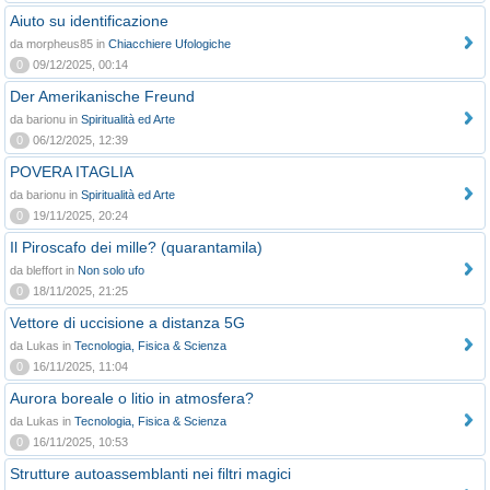
Aiuto su identificazione
da morpheus85 in
Chiacchiere Ufologiche
0
09/12/2025, 00:14
Der Amerikanische Freund
da barionu in
Spiritualità ed Arte
0
06/12/2025, 12:39
POVERA ITAGLIA
da barionu in
Spiritualità ed Arte
0
19/11/2025, 20:24
Il Piroscafo dei mille? (quarantamila)
da bleffort in
Non solo ufo
0
18/11/2025, 21:25
Vettore di uccisione a distanza 5G
da Lukas in
Tecnologia, Fisica & Scienza
0
16/11/2025, 11:04
Aurora boreale o litio in atmosfera?
da Lukas in
Tecnologia, Fisica & Scienza
0
16/11/2025, 10:53
Strutture autoassemblanti nei filtri magici