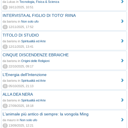
da Lukas in
Tecnologia, Fisica & Scienza
0
16/11/2025, 10:51
INTERVISTA AL FIGLIO DI TOTO' RIINA
da barionu in
Non solo ufo
0
12/11/2025, 17:52
TITOLO DI STUDIO
da barionu in
Spiritualità ed Arte
0
12/11/2025, 13:41
CINQUE DISCENDENZE EBRAICHE
da barionu in
Origini delle Religioni
0
22/10/2025, 09:17
L’Energia dell’Intenzione
da barionu in
Spiritualità ed Arte
0
05/10/2025, 21:13
ALLA DEA NERA
da barionu in
Spiritualità ed Arte
0
27/09/2025, 18:18
L'animale più antico di sempre: la vongola Ming
da mauro in
Non solo ufo
0
13/09/2025, 12:21