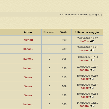
Time zone: Europe/Rome [
ora legale
]
Autore
Risposte
Visite
Ultimo messaggio
05/08/2026, 17:12
bleffort
0
100
bleffort
30/07/2026, 17:41
barionu
0
339
barionu
30/07/2026, 16:04
barionu
0
306
barionu
21/07/2026, 10:17
barionu
0
230
barionu
30/06/2026, 00:39
Xanax
0
210
Xanax
30/06/2026, 00:37
Xanax
0
509
Xanax
30/06/2026, 00:34
Xanax
0
138
Xanax
14/06/2026, 16:31
barionu
0
330
barionu