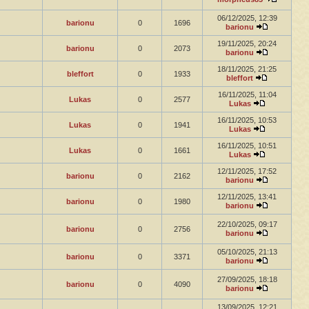
06/12/2025, 12:39
barionu
0
1696
barionu
19/11/2025, 20:24
barionu
0
2073
barionu
18/11/2025, 21:25
bleffort
0
1933
bleffort
16/11/2025, 11:04
Lukas
0
2577
Lukas
16/11/2025, 10:53
Lukas
0
1941
Lukas
16/11/2025, 10:51
Lukas
0
1661
Lukas
12/11/2025, 17:52
barionu
0
2162
barionu
12/11/2025, 13:41
barionu
0
1980
barionu
22/10/2025, 09:17
barionu
0
2756
barionu
05/10/2025, 21:13
barionu
0
3371
barionu
27/09/2025, 18:18
barionu
0
4090
barionu
13/09/2025, 12:21