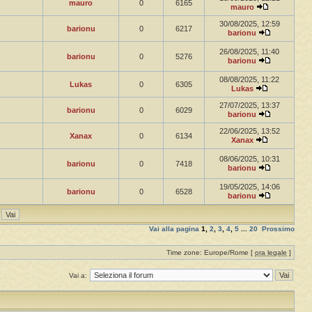
mauro
0
6165
mauro
30/08/2025, 12:59
barionu
0
6217
barionu
26/08/2025, 11:40
barionu
0
5276
barionu
08/08/2025, 11:22
Lukas
0
6305
Lukas
27/07/2025, 13:37
barionu
0
6029
barionu
22/06/2025, 13:52
Xanax
0
6134
Xanax
08/06/2025, 10:31
barionu
0
7418
barionu
19/05/2025, 14:06
barionu
0
6528
barionu
Vai alla pagina
1
,
2
,
3
,
4
,
5
...
20
Prossimo
Time zone: Europe/Rome [
ora legale
]
Vai a: