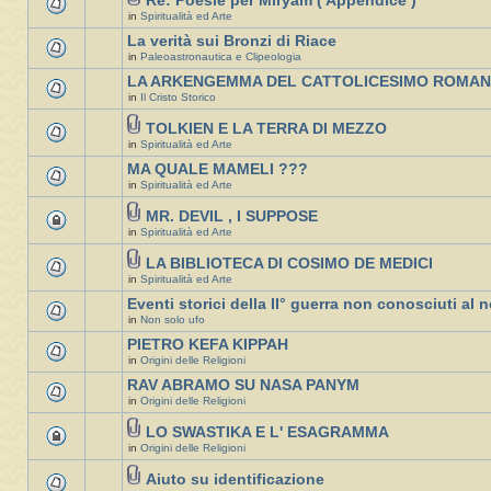
Re: Poesie per Miryam ( Appendice )
in
Spiritualità ed Arte
La verità sui Bronzi di Riace
in
Paleoastronautica e Clipeologia
LA ARKENGEMMA DEL CATTOLICESIMO ROMA
in
Il Cristo Storico
TOLKIEN E LA TERRA DI MEZZO
in
Spiritualità ed Arte
MA QUALE MAMELI ???
in
Spiritualità ed Arte
MR. DEVIL , I SUPPOSE
in
Spiritualità ed Arte
LA BIBLIOTECA DI COSIMO DE MEDICI
in
Spiritualità ed Arte
Eventi storici della II° guerra non conosciuti al n
in
Non solo ufo
PIETRO KEFA KIPPAH
in
Origini delle Religioni
RAV ABRAMO SU NASA PANYM
in
Origini delle Religioni
LO SWASTIKA E L' ESAGRAMMA
in
Origini delle Religioni
Aiuto su identificazione