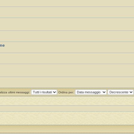
one
alizza ultimi messaggi:
Ordina per: