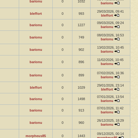
barionu
0
1032
barionu
29/03/2026, 09:41
bleffort
0
993
bleffort
09/03/2026, 09:24
barionu
0
1227
barionu
08/03/2026, 16:53
barionu
0
749
barionu
13/02/2026, 10:45
barionu
0
902
barionu
11/02/2026, 10:45
barionu
0
896
barionu
07/02/2026, 16:36
barionu
0
899
barionu
29/01/2026, 23:14
bleffort
0
1029
bleffort
07/01/2026, 13:54
barionu
0
1498
barionu
07/01/2026, 11:42
barionu
0
913
barionu
26/12/2025, 18:29
barionu
0
960
barionu
09/12/2025, 00:14
morpheus85
0
1443
morpheus85