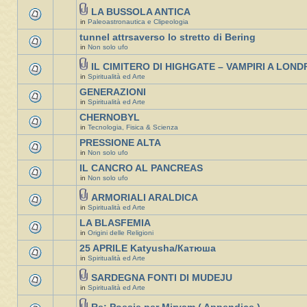
LA BUSSOLA ANTICA
in
Paleoastronautica e Clipeologia
tunnel attrsaverso lo stretto di Bering
in
Non solo ufo
IL CIMITERO DI HIGHGATE – VAMPIRI A LOND
in
Spiritualità ed Arte
GENERAZIONI
in
Spiritualità ed Arte
CHERNOBYL
in
Tecnologia, Fisica & Scienza
PRESSIONE ALTA
in
Non solo ufo
IL CANCRO AL PANCREAS
in
Non solo ufo
ARMORIALI ARALDICA
in
Spiritualità ed Arte
LA BLASFEMIA
in
Origini delle Religioni
25 APRILE Katyusha/Катюша
in
Spiritualità ed Arte
SARDEGNA FONTI DI MUDEJU
in
Spiritualità ed Arte