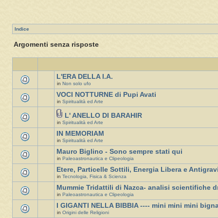
Indice
Argomenti senza risposte
L'ERA DELLA I.A.
in
Non solo ufo
VOCI NOTTURNE di Pupi Avati
in
Spiritualità ed Arte
L' ANELLO DI BARAHIR
in
Spiritualità ed Arte
IN MEMORIAM
in
Spiritualità ed Arte
Mauro Biglino - Sono sempre stati qui
in
Paleoastronautica e Clipeologia
Etere, Particelle Sottili, Energia Libera e Antigrav
in
Tecnologia, Fisica & Scienza
Mummie Tridattili di Nazca- analisi scientifiche d
in
Paleoastronautica e Clipeologia
I GIGANTI NELLA BIBBIA ---- mini mini mini bign
in
Origini delle Religioni