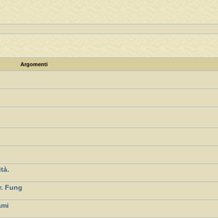
Argomenti
ità.
r. Fung
ami