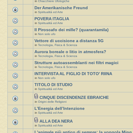
in
Chiacchiere Ufologiche
Der Amerikanische Freund
in
Spiritualità ed Arte
POVERA ITAGLIA
in
Spiritualità ed Arte
Il Piroscafo dei mille? (quarantamila)
in
Non solo ufo
Vettore di uccisione a distanza 5G
in
Tecnologia, Fisica & Scienza
Aurora boreale o litio in atmosfera?
in
Tecnologia, Fisica & Scienza
Strutture autoassemblanti nei filtri magici
in
Tecnologia, Fisica & Scienza
INTERVISTA AL FIGLIO DI TOTO' RIINA
in
Non solo ufo
TITOLO DI STUDIO
in
Spiritualità ed Arte
CINQUE DISCENDENZE EBRAICHE
in
Origini delle Religioni
L’Energia dell’Intenzione
in
Spiritualità ed Arte
ALLA DEA NERA
in
Spiritualità ed Arte
L'animale più antico di sempre: la vongola Ming