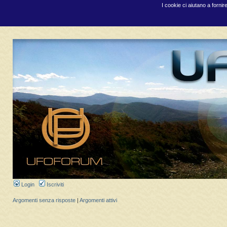
I cookie ci aiutano a fornir
Login
Iscriviti
Argomenti senza risposte
|
Argomenti attivi