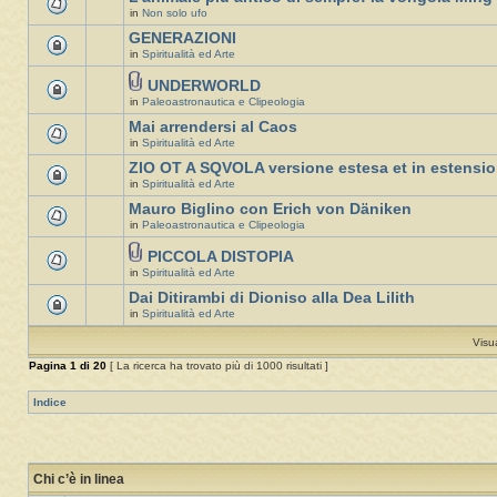
in
Non solo ufo
GENERAZIONI
in
Spiritualità ed Arte
UNDERWORLD
in
Paleoastronautica e Clipeologia
Mai arrendersi al Caos
in
Spiritualità ed Arte
ZIO OT A SQVOLA versione estesa et in estensi
in
Spiritualità ed Arte
Mauro Biglino con Erich von Däniken
in
Paleoastronautica e Clipeologia
PICCOLA DISTOPIA
in
Spiritualità ed Arte
Dai Ditirambi di Dioniso alla Dea Lilith
in
Spiritualità ed Arte
Visu
Pagina
1
di
20
[ La ricerca ha trovato più di 1000 risultati ]
Indice
Chi c’è in linea