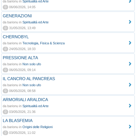
da barionu in
Spiritualità ed Arte
0
06/06/2026, 14:05
GENERAZIONI
da barionu in
Spiritualità ed Arte
0
31/05/2026, 13:49
CHERNOBYL
da barionu in
Tecnologia, Fisica & Scienza
0
24/05/2026, 18:33
PRESSIONE ALTA
da barionu in
Non solo ufo
0
06/05/2026, 09:14
IL CANCRO AL PANCREAS
da barionu in
Non solo ufo
0
06/05/2026, 08:58
ARMORIALI ARALDICA
da barionu in
Spiritualità ed Arte
0
03/05/2026, 21:36
LA BLASFEMIA
da barionu in
Origini delle Religioni
0
03/05/2026, 11:02