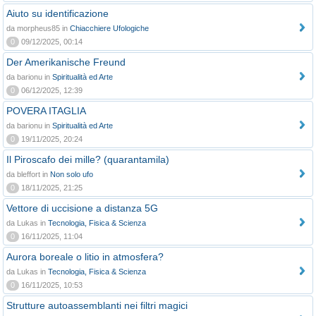
Aiuto su identificazione
da morpheus85 in
Chiacchiere Ufologiche
0
09/12/2025, 00:14
Der Amerikanische Freund
da barionu in
Spiritualità ed Arte
0
06/12/2025, 12:39
POVERA ITAGLIA
da barionu in
Spiritualità ed Arte
0
19/11/2025, 20:24
Il Piroscafo dei mille? (quarantamila)
da bleffort in
Non solo ufo
0
18/11/2025, 21:25
Vettore di uccisione a distanza 5G
da Lukas in
Tecnologia, Fisica & Scienza
0
16/11/2025, 11:04
Aurora boreale o litio in atmosfera?
da Lukas in
Tecnologia, Fisica & Scienza
0
16/11/2025, 10:53
Strutture autoassemblanti nei filtri magici