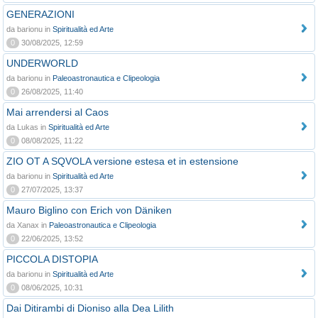
GENERAZIONI
da barionu in
Spiritualità ed Arte
0
30/08/2025, 12:59
UNDERWORLD
da barionu in
Paleoastronautica e Clipeologia
0
26/08/2025, 11:40
Mai arrendersi al Caos
da Lukas in
Spiritualità ed Arte
0
08/08/2025, 11:22
ZIO OT A SQVOLA versione estesa et in estensione
da barionu in
Spiritualità ed Arte
0
27/07/2025, 13:37
Mauro Biglino con Erich von Däniken
da Xanax in
Paleoastronautica e Clipeologia
0
22/06/2025, 13:52
PICCOLA DISTOPIA
da barionu in
Spiritualità ed Arte
0
08/06/2025, 10:31
Dai Ditirambi di Dioniso alla Dea Lilith