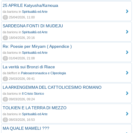
25 APRILE Katyusha/Катюша
da barionu in
Spiritualità ed Arte
0
25/04/2026, 11:00
SARDEGNA FONTI DI MUDEJU
da barionu in
Spiritualità ed Arte
0
18/04/2026, 20:16
Re: Poesie per Miryam ( Appendice )
da barionu in
Spiritualità ed Arte
0
01/04/2026, 21:08
La verità sui Bronzi di Riace
da bleffort in
Paleoastronautica e Clipeologia
0
29/03/2026, 09:41
LA ARKENGEMMA DEL CATTOLICESIMO ROMANO
da barionu in
Il Cristo Storico
0
09/03/2026, 09:24
TOLKIEN E LA TERRA DI MEZZO
da barionu in
Spiritualità ed Arte
0
08/03/2026, 16:53
MA QUALE MAMELI ???