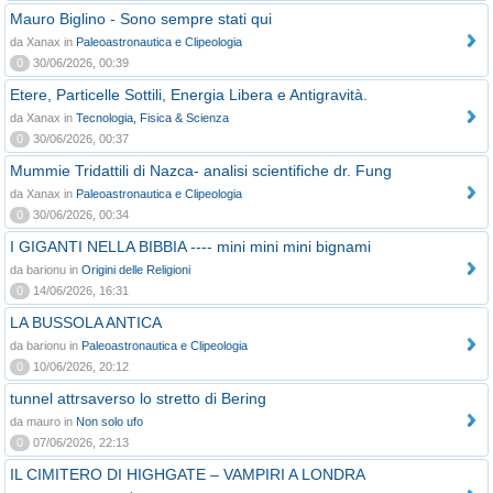
Mauro Biglino - Sono sempre stati qui
da Xanax in
Paleoastronautica e Clipeologia
0
30/06/2026, 00:39
Etere, Particelle Sottili, Energia Libera e Antigravità.
da Xanax in
Tecnologia, Fisica & Scienza
0
30/06/2026, 00:37
Mummie Tridattili di Nazca- analisi scientifiche dr. Fung
da Xanax in
Paleoastronautica e Clipeologia
0
30/06/2026, 00:34
I GIGANTI NELLA BIBBIA ---- mini mini mini bignami
da barionu in
Origini delle Religioni
0
14/06/2026, 16:31
LA BUSSOLA ANTICA
da barionu in
Paleoastronautica e Clipeologia
0
10/06/2026, 20:12
tunnel attrsaverso lo stretto di Bering
da mauro in
Non solo ufo
0
07/06/2026, 22:13
IL CIMITERO DI HIGHGATE – VAMPIRI A LONDRA