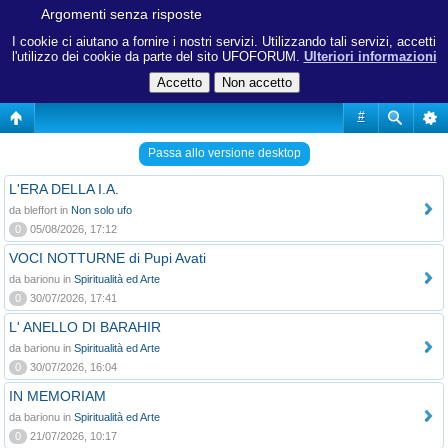
Argomenti senza risposte
I cookie ci aiutano a fornire i nostri servizi. Utilizzando tali servizi, accetti
l'utilizzo dei cookie da parte del sito UFOFORUM.
Ulteriori informazioni
#
Passa allo versione desktop
L'ERA DELLA I.A.
da bleffort in
Non solo ufo
0
05/08/2026, 17:12
VOCI NOTTURNE di Pupi Avati
da barionu in
Spiritualità ed Arte
0
30/07/2026, 17:41
L' ANELLO DI BARAHIR
da barionu in
Spiritualità ed Arte
0
30/07/2026, 16:04
IN MEMORIAM
da barionu in
Spiritualità ed Arte
0
21/07/2026, 10:17