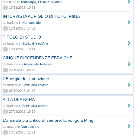
da Lukas in
Tecnologia, Fisica & Scienza
0
16/11/2025, 10:51
INTERVISTA AL FIGLIO DI TOTO' RIINA
da barionu in
Non solo ufo
0
12/11/2025, 17:52
TITOLO DI STUDIO
da barionu in
Spiritualità ed Arte
0
12/11/2025, 13:41
CINQUE DISCENDENZE EBRAICHE
da barionu in
Origini delle Religioni
0
22/10/2025, 09:17
L’Energia dell’Intenzione
da barionu in
Spiritualità ed Arte
0
05/10/2025, 21:13
ALLA DEA NERA
da barionu in
Spiritualità ed Arte
0
27/09/2025, 18:18
L'animale più antico di sempre: la vongola Ming
da mauro in
Non solo ufo
0
13/09/2025, 12:21