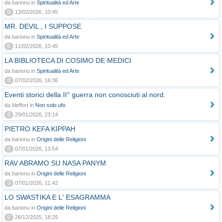
da barionu in
Spiritualità ed Arte
0
13/02/2026, 10:45
MR. DEVIL , I SUPPOSE
da barionu in
Spiritualità ed Arte
0
11/02/2026, 10:45
LA BIBLIOTECA DI COSIMO DE MEDICI
da barionu in
Spiritualità ed Arte
0
07/02/2026, 16:36
Eventi storici della II° guerra non conosciuti al nord.
da bleffort in
Non solo ufo
0
29/01/2026, 23:14
PIETRO KEFA KIPPAH
da barionu in
Origini delle Religioni
0
07/01/2026, 13:54
RAV ABRAMO SU NASA PANYM
da barionu in
Origini delle Religioni
0
07/01/2026, 11:42
LO SWASTIKA E L' ESAGRAMMA
da barionu in
Origini delle Religioni
0
26/12/2025, 18:29