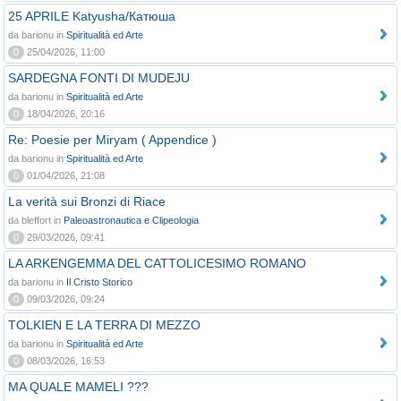
25 APRILE Katyusha/Катюша
da barionu in
Spiritualità ed Arte
0
25/04/2026, 11:00
SARDEGNA FONTI DI MUDEJU
da barionu in
Spiritualità ed Arte
0
18/04/2026, 20:16
Re: Poesie per Miryam ( Appendice )
da barionu in
Spiritualità ed Arte
0
01/04/2026, 21:08
La verità sui Bronzi di Riace
da bleffort in
Paleoastronautica e Clipeologia
0
29/03/2026, 09:41
LA ARKENGEMMA DEL CATTOLICESIMO ROMANO
da barionu in
Il Cristo Storico
0
09/03/2026, 09:24
TOLKIEN E LA TERRA DI MEZZO
da barionu in
Spiritualità ed Arte
0
08/03/2026, 16:53
MA QUALE MAMELI ???