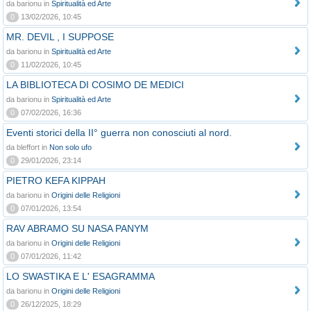
da barionu in
Spiritualità ed Arte
0
13/02/2026, 10:45
MR. DEVIL , I SUPPOSE
da barionu in
Spiritualità ed Arte
0
11/02/2026, 10:45
LA BIBLIOTECA DI COSIMO DE MEDICI
da barionu in
Spiritualità ed Arte
0
07/02/2026, 16:36
Eventi storici della II° guerra non conosciuti al nord.
da bleffort in
Non solo ufo
0
29/01/2026, 23:14
PIETRO KEFA KIPPAH
da barionu in
Origini delle Religioni
0
07/01/2026, 13:54
RAV ABRAMO SU NASA PANYM
da barionu in
Origini delle Religioni
0
07/01/2026, 11:42
LO SWASTIKA E L' ESAGRAMMA
da barionu in
Origini delle Religioni
0
26/12/2025, 18:29