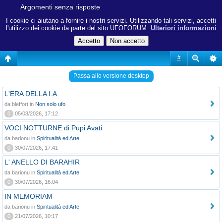
Argomenti senza risposte
I cookie ci aiutano a fornire i nostri servizi. Utilizzando tali servizi, accetti
l'utilizzo dei cookie da parte del sito UFOFORUM.
Ulteriori informazioni
#
Passa allo versione desktop
L'ERA DELLA I.A.
da bleffort in
Non solo ufo
0
05/08/2026, 17:12
VOCI NOTTURNE di Pupi Avati
da barionu in
Spiritualità ed Arte
0
30/07/2026, 17:41
L' ANELLO DI BARAHIR
da barionu in
Spiritualità ed Arte
0
30/07/2026, 16:04
IN MEMORIAM
da barionu in
Spiritualità ed Arte
0
21/07/2026, 10:17