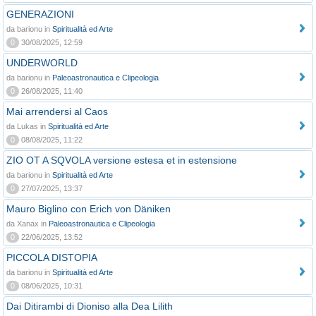
GENERAZIONI
da barionu in
Spiritualità ed Arte
0
30/08/2025, 12:59
UNDERWORLD
da barionu in
Paleoastronautica e Clipeologia
0
26/08/2025, 11:40
Mai arrendersi al Caos
da Lukas in
Spiritualità ed Arte
0
08/08/2025, 11:22
ZIO OT A SQVOLA versione estesa et in estensione
da barionu in
Spiritualità ed Arte
0
27/07/2025, 13:37
Mauro Biglino con Erich von Däniken
da Xanax in
Paleoastronautica e Clipeologia
0
22/06/2025, 13:52
PICCOLA DISTOPIA
da barionu in
Spiritualità ed Arte
0
08/06/2025, 10:31
Dai Ditirambi di Dioniso alla Dea Lilith