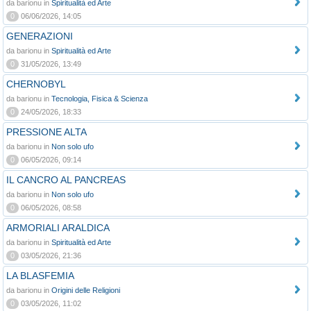
da barionu in
Spiritualità ed Arte
0
06/06/2026, 14:05
GENERAZIONI
da barionu in
Spiritualità ed Arte
0
31/05/2026, 13:49
CHERNOBYL
da barionu in
Tecnologia, Fisica & Scienza
0
24/05/2026, 18:33
PRESSIONE ALTA
da barionu in
Non solo ufo
0
06/05/2026, 09:14
IL CANCRO AL PANCREAS
da barionu in
Non solo ufo
0
06/05/2026, 08:58
ARMORIALI ARALDICA
da barionu in
Spiritualità ed Arte
0
03/05/2026, 21:36
LA BLASFEMIA
da barionu in
Origini delle Religioni
0
03/05/2026, 11:02