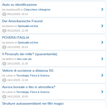
Aiuto su identificazione
da morpheus85 in
Chiacchiere Ufologiche
0
09/12/2025, 00:14
Der Amerikanische Freund
da barionu in
Spiritualità ed Arte
0
06/12/2025, 12:39
POVERA ITAGLIA
da barionu in
Spiritualità ed Arte
0
19/11/2025, 20:24
Il Piroscafo dei mille? (quarantamila)
da bleffort in
Non solo ufo
0
18/11/2025, 21:25
Vettore di uccisione a distanza 5G
da Lukas in
Tecnologia, Fisica & Scienza
0
16/11/2025, 11:04
Aurora boreale o litio in atmosfera?
da Lukas in
Tecnologia, Fisica & Scienza
0
16/11/2025, 10:53
Strutture autoassemblanti nei filtri magici