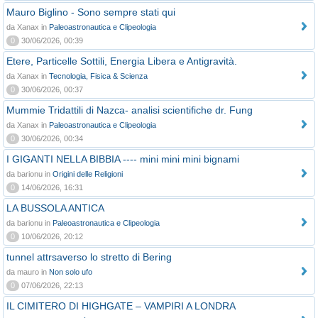
Mauro Biglino - Sono sempre stati qui
da Xanax in
Paleoastronautica e Clipeologia
0
30/06/2026, 00:39
Etere, Particelle Sottili, Energia Libera e Antigravità.
da Xanax in
Tecnologia, Fisica & Scienza
0
30/06/2026, 00:37
Mummie Tridattili di Nazca- analisi scientifiche dr. Fung
da Xanax in
Paleoastronautica e Clipeologia
0
30/06/2026, 00:34
I GIGANTI NELLA BIBBIA ---- mini mini mini bignami
da barionu in
Origini delle Religioni
0
14/06/2026, 16:31
LA BUSSOLA ANTICA
da barionu in
Paleoastronautica e Clipeologia
0
10/06/2026, 20:12
tunnel attrsaverso lo stretto di Bering
da mauro in
Non solo ufo
0
07/06/2026, 22:13
IL CIMITERO DI HIGHGATE – VAMPIRI A LONDRA