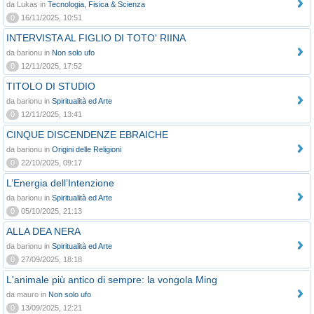
da Lukas in
Tecnologia, Fisica & Scienza
0
16/11/2025, 10:51
INTERVISTA AL FIGLIO DI TOTO' RIINA
da barionu in
Non solo ufo
0
12/11/2025, 17:52
TITOLO DI STUDIO
da barionu in
Spiritualità ed Arte
0
12/11/2025, 13:41
CINQUE DISCENDENZE EBRAICHE
da barionu in
Origini delle Religioni
0
22/10/2025, 09:17
L’Energia dell’Intenzione
da barionu in
Spiritualità ed Arte
0
05/10/2025, 21:13
ALLA DEA NERA
da barionu in
Spiritualità ed Arte
0
27/09/2025, 18:18
L'animale più antico di sempre: la vongola Ming
da mauro in
Non solo ufo
0
13/09/2025, 12:21