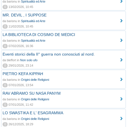
da barionu in
Spiritualità ed Arte
0
13/02/2026, 10:45
MR. DEVIL , I SUPPOSE
da barionu in
Spiritualità ed Arte
0
11/02/2026, 10:45
LA BIBLIOTECA DI COSIMO DE MEDICI
da barionu in
Spiritualità ed Arte
0
07/02/2026, 16:36
Eventi storici della II° guerra non conosciuti al nord.
da bleffort in
Non solo ufo
0
29/01/2026, 23:14
PIETRO KEFA KIPPAH
da barionu in
Origini delle Religioni
0
07/01/2026, 13:54
RAV ABRAMO SU NASA PANYM
da barionu in
Origini delle Religioni
0
07/01/2026, 11:42
LO SWASTIKA E L' ESAGRAMMA
da barionu in
Origini delle Religioni
0
26/12/2025, 18:29