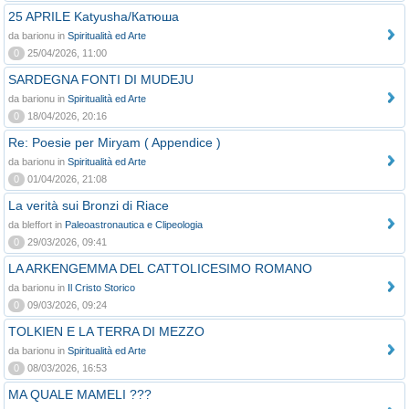
25 APRILE Katyusha/Катюша
da barionu in
Spiritualità ed Arte
0
25/04/2026, 11:00
SARDEGNA FONTI DI MUDEJU
da barionu in
Spiritualità ed Arte
0
18/04/2026, 20:16
Re: Poesie per Miryam ( Appendice )
da barionu in
Spiritualità ed Arte
0
01/04/2026, 21:08
La verità sui Bronzi di Riace
da bleffort in
Paleoastronautica e Clipeologia
0
29/03/2026, 09:41
LA ARKENGEMMA DEL CATTOLICESIMO ROMANO
da barionu in
Il Cristo Storico
0
09/03/2026, 09:24
TOLKIEN E LA TERRA DI MEZZO
da barionu in
Spiritualità ed Arte
0
08/03/2026, 16:53
MA QUALE MAMELI ???