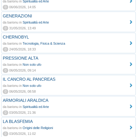
da barionu in
Spiritualità ed Arte
0
06/06/2026, 14:05
GENERAZIONI
da barionu in
Spiritualità ed Arte
0
31/05/2026, 13:49
CHERNOBYL
da barionu in
Tecnologia, Fisica & Scienza
0
24/05/2026, 18:33
PRESSIONE ALTA
da barionu in
Non solo ufo
0
06/05/2026, 09:14
IL CANCRO AL PANCREAS
da barionu in
Non solo ufo
0
06/05/2026, 08:58
ARMORIALI ARALDICA
da barionu in
Spiritualità ed Arte
0
03/05/2026, 21:36
LA BLASFEMIA
da barionu in
Origini delle Religioni
0
03/05/2026, 11:02