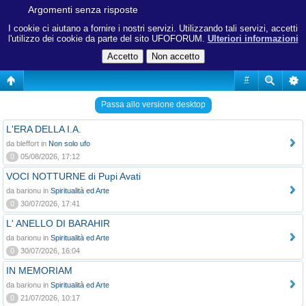
Argomenti senza risposte
I cookie ci aiutano a fornire i nostri servizi. Utilizzando tali servizi, accetti
l'utilizzo dei cookie da parte del sito UFOFORUM.
Ulteriori informazioni
#
Passa allo versione desktop
L'ERA DELLA I.A.
da bleffort in
Non solo ufo
0
05/08/2026, 17:12
VOCI NOTTURNE di Pupi Avati
da barionu in
Spiritualità ed Arte
0
30/07/2026, 17:41
L' ANELLO DI BARAHIR
da barionu in
Spiritualità ed Arte
0
30/07/2026, 16:04
IN MEMORIAM
da barionu in
Spiritualità ed Arte
0
21/07/2026, 10:17