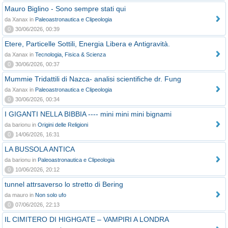
Mauro Biglino - Sono sempre stati qui
da Xanax in
Paleoastronautica e Clipeologia
0
30/06/2026, 00:39
Etere, Particelle Sottili, Energia Libera e Antigravità.
da Xanax in
Tecnologia, Fisica & Scienza
0
30/06/2026, 00:37
Mummie Tridattili di Nazca- analisi scientifiche dr. Fung
da Xanax in
Paleoastronautica e Clipeologia
0
30/06/2026, 00:34
I GIGANTI NELLA BIBBIA ---- mini mini mini bignami
da barionu in
Origini delle Religioni
0
14/06/2026, 16:31
LA BUSSOLA ANTICA
da barionu in
Paleoastronautica e Clipeologia
0
10/06/2026, 20:12
tunnel attrsaverso lo stretto di Bering
da mauro in
Non solo ufo
0
07/06/2026, 22:13
IL CIMITERO DI HIGHGATE – VAMPIRI A LONDRA