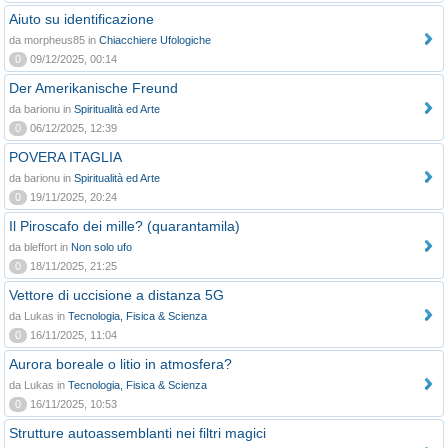
Aiuto su identificazione
da morpheus85 in
Chiacchiere Ufologiche
0
09/12/2025, 00:14
Der Amerikanische Freund
da barionu in
Spiritualità ed Arte
0
06/12/2025, 12:39
POVERA ITAGLIA
da barionu in
Spiritualità ed Arte
0
19/11/2025, 20:24
Il Piroscafo dei mille? (quarantamila)
da bleffort in
Non solo ufo
0
18/11/2025, 21:25
Vettore di uccisione a distanza 5G
da Lukas in
Tecnologia, Fisica & Scienza
0
16/11/2025, 11:04
Aurora boreale o litio in atmosfera?
da Lukas in
Tecnologia, Fisica & Scienza
0
16/11/2025, 10:53
Strutture autoassemblanti nei filtri magici