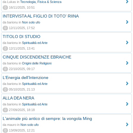
da Lukas in
Tecnologia, Fisica & Scienza
0
16/11/2025, 10:51
INTERVISTA AL FIGLIO DI TOTO' RIINA
da barionu in
Non solo ufo
0
12/11/2025, 17:52
TITOLO DI STUDIO
da barionu in
Spiritualità ed Arte
0
12/11/2025, 13:41
CINQUE DISCENDENZE EBRAICHE
da barionu in
Origini delle Religioni
0
22/10/2025, 09:17
L’Energia dell’Intenzione
da barionu in
Spiritualità ed Arte
0
05/10/2025, 21:13
ALLA DEA NERA
da barionu in
Spiritualità ed Arte
0
27/09/2025, 18:18
L'animale più antico di sempre: la vongola Ming
da mauro in
Non solo ufo
0
13/09/2025, 12:21