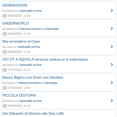
GENERAZIONI
da barionu in
Spiritualità ed Arte
0
30/08/2025, 12:59
UNDERWORLD
da barionu in
Paleoastronautica e Clipeologia
0
26/08/2025, 11:40
Mai arrendersi al Caos
da Lukas in
Spiritualità ed Arte
0
08/08/2025, 11:22
ZIO OT A SQVOLA versione estesa et in estensione
da barionu in
Spiritualità ed Arte
0
27/07/2025, 13:37
Mauro Biglino con Erich von Däniken
da Xanax in
Paleoastronautica e Clipeologia
0
22/06/2025, 13:52
PICCOLA DISTOPIA
da barionu in
Spiritualità ed Arte
0
08/06/2025, 10:31
Dai Ditirambi di Dioniso alla Dea Lilith