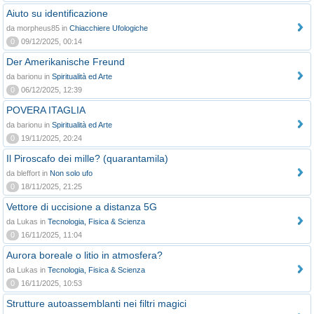
Aiuto su identificazione
da morpheus85 in
Chiacchiere Ufologiche
0
09/12/2025, 00:14
Der Amerikanische Freund
da barionu in
Spiritualità ed Arte
0
06/12/2025, 12:39
POVERA ITAGLIA
da barionu in
Spiritualità ed Arte
0
19/11/2025, 20:24
Il Piroscafo dei mille? (quarantamila)
da bleffort in
Non solo ufo
0
18/11/2025, 21:25
Vettore di uccisione a distanza 5G
da Lukas in
Tecnologia, Fisica & Scienza
0
16/11/2025, 11:04
Aurora boreale o litio in atmosfera?
da Lukas in
Tecnologia, Fisica & Scienza
0
16/11/2025, 10:53
Strutture autoassemblanti nei filtri magici