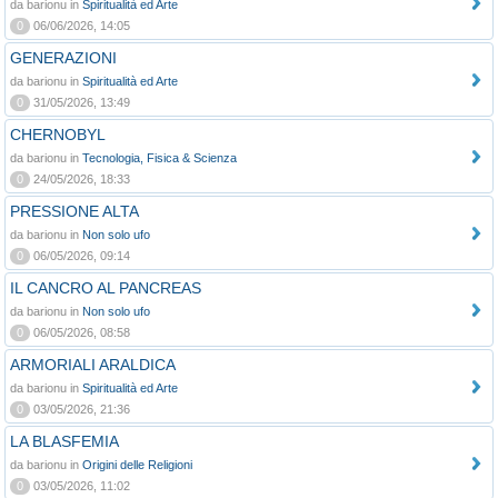
da barionu in
Spiritualità ed Arte
0
06/06/2026, 14:05
GENERAZIONI
da barionu in
Spiritualità ed Arte
0
31/05/2026, 13:49
CHERNOBYL
da barionu in
Tecnologia, Fisica & Scienza
0
24/05/2026, 18:33
PRESSIONE ALTA
da barionu in
Non solo ufo
0
06/05/2026, 09:14
IL CANCRO AL PANCREAS
da barionu in
Non solo ufo
0
06/05/2026, 08:58
ARMORIALI ARALDICA
da barionu in
Spiritualità ed Arte
0
03/05/2026, 21:36
LA BLASFEMIA
da barionu in
Origini delle Religioni
0
03/05/2026, 11:02