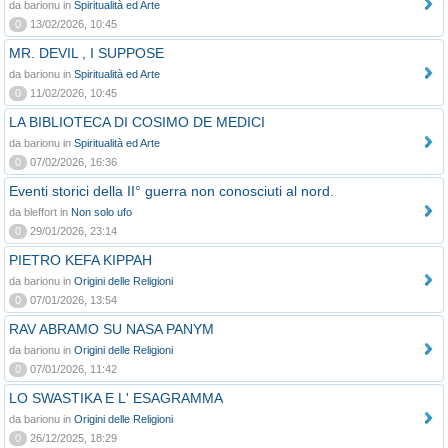
da barionu in
Spiritualità ed Arte
0
13/02/2026, 10:45
MR. DEVIL , I SUPPOSE
da barionu in
Spiritualità ed Arte
0
11/02/2026, 10:45
LA BIBLIOTECA DI COSIMO DE MEDICI
da barionu in
Spiritualità ed Arte
0
07/02/2026, 16:36
Eventi storici della II° guerra non conosciuti al nord.
da bleffort in
Non solo ufo
0
29/01/2026, 23:14
PIETRO KEFA KIPPAH
da barionu in
Origini delle Religioni
0
07/01/2026, 13:54
RAV ABRAMO SU NASA PANYM
da barionu in
Origini delle Religioni
0
07/01/2026, 11:42
LO SWASTIKA E L' ESAGRAMMA
da barionu in
Origini delle Religioni
0
26/12/2025, 18:29