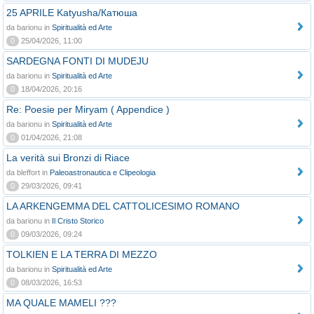
25 APRILE Katyusha/Катюша
da barionu in
Spiritualità ed Arte
0
25/04/2026, 11:00
SARDEGNA FONTI DI MUDEJU
da barionu in
Spiritualità ed Arte
0
18/04/2026, 20:16
Re: Poesie per Miryam ( Appendice )
da barionu in
Spiritualità ed Arte
0
01/04/2026, 21:08
La verità sui Bronzi di Riace
da bleffort in
Paleoastronautica e Clipeologia
0
29/03/2026, 09:41
LA ARKENGEMMA DEL CATTOLICESIMO ROMANO
da barionu in
Il Cristo Storico
0
09/03/2026, 09:24
TOLKIEN E LA TERRA DI MEZZO
da barionu in
Spiritualità ed Arte
0
08/03/2026, 16:53
MA QUALE MAMELI ???