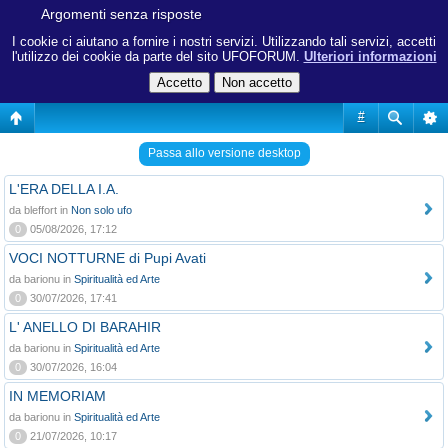
Argomenti senza risposte
I cookie ci aiutano a fornire i nostri servizi. Utilizzando tali servizi, accetti
l'utilizzo dei cookie da parte del sito UFOFORUM.
Ulteriori informazioni
#
Passa allo versione desktop
L'ERA DELLA I.A.
da bleffort in
Non solo ufo
0
05/08/2026, 17:12
VOCI NOTTURNE di Pupi Avati
da barionu in
Spiritualità ed Arte
0
30/07/2026, 17:41
L' ANELLO DI BARAHIR
da barionu in
Spiritualità ed Arte
0
30/07/2026, 16:04
IN MEMORIAM
da barionu in
Spiritualità ed Arte
0
21/07/2026, 10:17