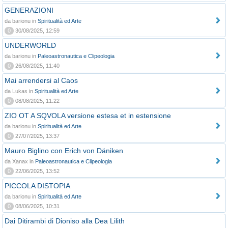
GENERAZIONI
da barionu in
Spiritualità ed Arte
0
30/08/2025, 12:59
UNDERWORLD
da barionu in
Paleoastronautica e Clipeologia
0
26/08/2025, 11:40
Mai arrendersi al Caos
da Lukas in
Spiritualità ed Arte
0
08/08/2025, 11:22
ZIO OT A SQVOLA versione estesa et in estensione
da barionu in
Spiritualità ed Arte
0
27/07/2025, 13:37
Mauro Biglino con Erich von Däniken
da Xanax in
Paleoastronautica e Clipeologia
0
22/06/2025, 13:52
PICCOLA DISTOPIA
da barionu in
Spiritualità ed Arte
0
08/06/2025, 10:31
Dai Ditirambi di Dioniso alla Dea Lilith