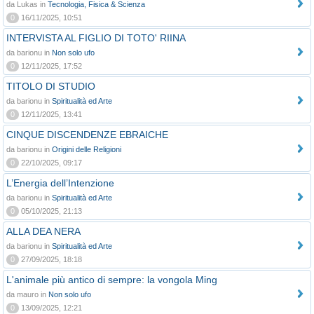
da Lukas in
Tecnologia, Fisica & Scienza
0
16/11/2025, 10:51
INTERVISTA AL FIGLIO DI TOTO' RIINA
da barionu in
Non solo ufo
0
12/11/2025, 17:52
TITOLO DI STUDIO
da barionu in
Spiritualità ed Arte
0
12/11/2025, 13:41
CINQUE DISCENDENZE EBRAICHE
da barionu in
Origini delle Religioni
0
22/10/2025, 09:17
L’Energia dell’Intenzione
da barionu in
Spiritualità ed Arte
0
05/10/2025, 21:13
ALLA DEA NERA
da barionu in
Spiritualità ed Arte
0
27/09/2025, 18:18
L'animale più antico di sempre: la vongola Ming
da mauro in
Non solo ufo
0
13/09/2025, 12:21