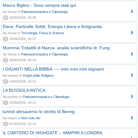
Mauro Biglino - Sono sempre stati qui
da Xanax in
Paleoastronautica e Clipeologia
0
30/06/2026, 00:39
Etere, Particelle Sottili, Energia Libera e Antigravità.
da Xanax in
Tecnologia, Fisica & Scienza
0
30/06/2026, 00:37
Mummie Tridattili di Nazca- analisi scientifiche dr. Fung
da Xanax in
Paleoastronautica e Clipeologia
0
30/06/2026, 00:34
I GIGANTI NELLA BIBBIA ---- mini mini mini bignami
da barionu in
Origini delle Religioni
0
14/06/2026, 16:31
LA BUSSOLA ANTICA
da barionu in
Paleoastronautica e Clipeologia
0
10/06/2026, 20:12
tunnel attrsaverso lo stretto di Bering
da mauro in
Non solo ufo
0
07/06/2026, 22:13
IL CIMITERO DI HIGHGATE – VAMPIRI A LONDRA