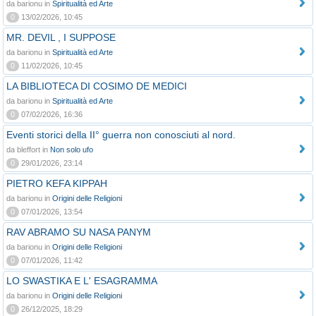
da barionu in
Spiritualità ed Arte
0
13/02/2026, 10:45
MR. DEVIL , I SUPPOSE
da barionu in
Spiritualità ed Arte
0
11/02/2026, 10:45
LA BIBLIOTECA DI COSIMO DE MEDICI
da barionu in
Spiritualità ed Arte
0
07/02/2026, 16:36
Eventi storici della II° guerra non conosciuti al nord.
da bleffort in
Non solo ufo
0
29/01/2026, 23:14
PIETRO KEFA KIPPAH
da barionu in
Origini delle Religioni
0
07/01/2026, 13:54
RAV ABRAMO SU NASA PANYM
da barionu in
Origini delle Religioni
0
07/01/2026, 11:42
LO SWASTIKA E L' ESAGRAMMA
da barionu in
Origini delle Religioni
0
26/12/2025, 18:29