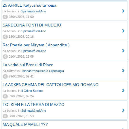
25 APRILE Katyusha/Катюша
da barionu in
Spiritualità ed Arte
0
25/04/2026, 11:00
SARDEGNA FONTI DI MUDEJU
da barionu in
Spiritualità ed Arte
0
18/04/2026, 20:16
Re: Poesie per Miryam ( Appendice )
da barionu in
Spiritualità ed Arte
0
01/04/2026, 21:08
La verità sui Bronzi di Riace
da bleffort in
Paleoastronautica e Clipeologia
0
29/03/2026, 09:41
LA ARKENGEMMA DEL CATTOLICESIMO ROMANO
da barionu in
Il Cristo Storico
0
09/03/2026, 09:24
TOLKIEN E LA TERRA DI MEZZO
da barionu in
Spiritualità ed Arte
0
08/03/2026, 16:53
MA QUALE MAMELI ???