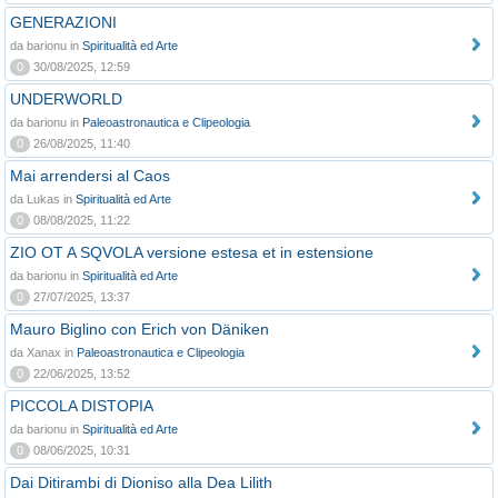
GENERAZIONI
da barionu in
Spiritualità ed Arte
0
30/08/2025, 12:59
UNDERWORLD
da barionu in
Paleoastronautica e Clipeologia
0
26/08/2025, 11:40
Mai arrendersi al Caos
da Lukas in
Spiritualità ed Arte
0
08/08/2025, 11:22
ZIO OT A SQVOLA versione estesa et in estensione
da barionu in
Spiritualità ed Arte
0
27/07/2025, 13:37
Mauro Biglino con Erich von Däniken
da Xanax in
Paleoastronautica e Clipeologia
0
22/06/2025, 13:52
PICCOLA DISTOPIA
da barionu in
Spiritualità ed Arte
0
08/06/2025, 10:31
Dai Ditirambi di Dioniso alla Dea Lilith