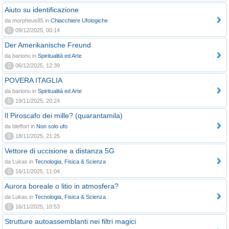
Aiuto su identificazione
da morpheus85 in
Chiacchiere Ufologiche
0
09/12/2025, 00:14
Der Amerikanische Freund
da barionu in
Spiritualità ed Arte
0
06/12/2025, 12:39
POVERA ITAGLIA
da barionu in
Spiritualità ed Arte
0
19/11/2025, 20:24
Il Piroscafo dei mille? (quarantamila)
da bleffort in
Non solo ufo
0
18/11/2025, 21:25
Vettore di uccisione a distanza 5G
da Lukas in
Tecnologia, Fisica & Scienza
0
16/11/2025, 11:04
Aurora boreale o litio in atmosfera?
da Lukas in
Tecnologia, Fisica & Scienza
0
16/11/2025, 10:53
Strutture autoassemblanti nei filtri magici