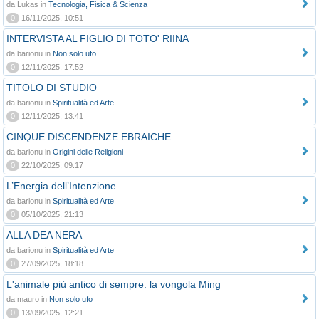
da Lukas in
Tecnologia, Fisica & Scienza
0
16/11/2025, 10:51
INTERVISTA AL FIGLIO DI TOTO' RIINA
da barionu in
Non solo ufo
0
12/11/2025, 17:52
TITOLO DI STUDIO
da barionu in
Spiritualità ed Arte
0
12/11/2025, 13:41
CINQUE DISCENDENZE EBRAICHE
da barionu in
Origini delle Religioni
0
22/10/2025, 09:17
L’Energia dell’Intenzione
da barionu in
Spiritualità ed Arte
0
05/10/2025, 21:13
ALLA DEA NERA
da barionu in
Spiritualità ed Arte
0
27/09/2025, 18:18
L'animale più antico di sempre: la vongola Ming
da mauro in
Non solo ufo
0
13/09/2025, 12:21