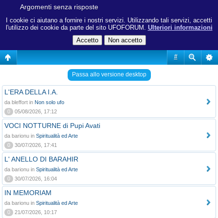
Argomenti senza risposte
I cookie ci aiutano a fornire i nostri servizi. Utilizzando tali servizi, accetti
l'utilizzo dei cookie da parte del sito UFOFORUM.
Ulteriori informazioni
#
Passa allo versione desktop
L'ERA DELLA I.A.
da bleffort in
Non solo ufo
0
05/08/2026, 17:12
VOCI NOTTURNE di Pupi Avati
da barionu in
Spiritualità ed Arte
0
30/07/2026, 17:41
L' ANELLO DI BARAHIR
da barionu in
Spiritualità ed Arte
0
30/07/2026, 16:04
IN MEMORIAM
da barionu in
Spiritualità ed Arte
0
21/07/2026, 10:17