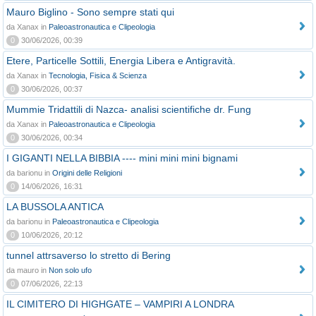
Mauro Biglino - Sono sempre stati qui
da Xanax in
Paleoastronautica e Clipeologia
0
30/06/2026, 00:39
Etere, Particelle Sottili, Energia Libera e Antigravità.
da Xanax in
Tecnologia, Fisica & Scienza
0
30/06/2026, 00:37
Mummie Tridattili di Nazca- analisi scientifiche dr. Fung
da Xanax in
Paleoastronautica e Clipeologia
0
30/06/2026, 00:34
I GIGANTI NELLA BIBBIA ---- mini mini mini bignami
da barionu in
Origini delle Religioni
0
14/06/2026, 16:31
LA BUSSOLA ANTICA
da barionu in
Paleoastronautica e Clipeologia
0
10/06/2026, 20:12
tunnel attrsaverso lo stretto di Bering
da mauro in
Non solo ufo
0
07/06/2026, 22:13
IL CIMITERO DI HIGHGATE – VAMPIRI A LONDRA