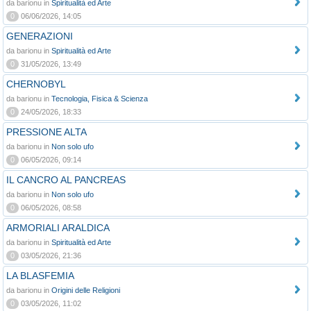
da barionu in
Spiritualità ed Arte
0
06/06/2026, 14:05
GENERAZIONI
da barionu in
Spiritualità ed Arte
0
31/05/2026, 13:49
CHERNOBYL
da barionu in
Tecnologia, Fisica & Scienza
0
24/05/2026, 18:33
PRESSIONE ALTA
da barionu in
Non solo ufo
0
06/05/2026, 09:14
IL CANCRO AL PANCREAS
da barionu in
Non solo ufo
0
06/05/2026, 08:58
ARMORIALI ARALDICA
da barionu in
Spiritualità ed Arte
0
03/05/2026, 21:36
LA BLASFEMIA
da barionu in
Origini delle Religioni
0
03/05/2026, 11:02