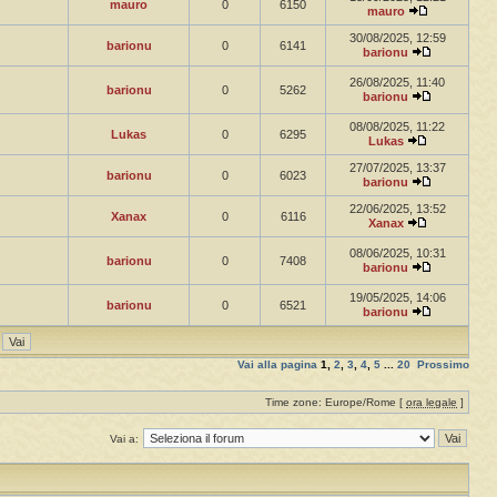
mauro
0
6150
mauro
30/08/2025, 12:59
barionu
0
6141
barionu
26/08/2025, 11:40
barionu
0
5262
barionu
08/08/2025, 11:22
Lukas
0
6295
Lukas
27/07/2025, 13:37
barionu
0
6023
barionu
22/06/2025, 13:52
Xanax
0
6116
Xanax
08/06/2025, 10:31
barionu
0
7408
barionu
19/05/2025, 14:06
barionu
0
6521
barionu
Vai alla pagina
1
,
2
,
3
,
4
,
5
...
20
Prossimo
Time zone: Europe/Rome [
ora legale
]
Vai a: