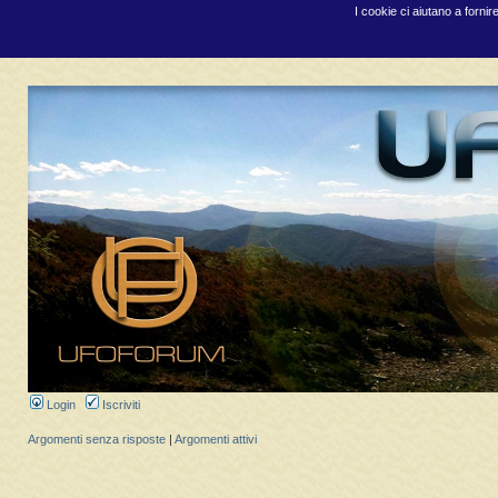
I cookie ci aiutano a fornir
Login
Iscriviti
Argomenti senza risposte
|
Argomenti attivi