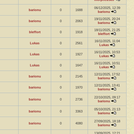
06/12/2025, 12:39
barionu
0
1688
barionu
19/11/2025, 20:24
barionu
0
2063
barionu
18/11/2025, 21:25
bleffort
0
1918
bleffort
16/11/2025, 11:04
Lukas
0
2561
Lukas
16/11/2025, 10:53
Lukas
0
1927
Lukas
16/11/2025, 10:51
Lukas
0
1647
Lukas
12/11/2025, 17:52
barionu
0
2145
barionu
12/11/2025, 13:41
barionu
0
1970
barionu
22/10/2025, 09:17
barionu
0
2736
barionu
05/10/2025, 21:13
barionu
0
3363
barionu
27/09/2025, 18:18
barionu
0
4080
barionu
13/09/2025, 12:21