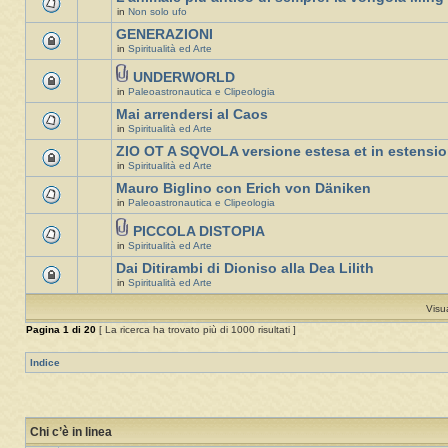
in
Non solo ufo
GENERAZIONI
in
Spiritualità ed Arte
UNDERWORLD
in
Paleoastronautica e Clipeologia
Mai arrendersi al Caos
in
Spiritualità ed Arte
ZIO OT A SQVOLA versione estesa et in estensi
in
Spiritualità ed Arte
Mauro Biglino con Erich von Däniken
in
Paleoastronautica e Clipeologia
PICCOLA DISTOPIA
in
Spiritualità ed Arte
Dai Ditirambi di Dioniso alla Dea Lilith
in
Spiritualità ed Arte
Visu
Pagina
1
di
20
[ La ricerca ha trovato più di 1000 risultati ]
Indice
Chi c’è in linea