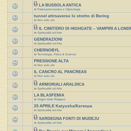
LA BUSSOLA ANTICA
in
Paleoastronautica e Clipeologia
tunnel attrsaverso lo stretto di Bering
in
Non solo ufo
IL CIMITERO DI HIGHGATE – VAMPIRI A LOND
in
Spiritualità ed Arte
GENERAZIONI
in
Spiritualità ed Arte
CHERNOBYL
in
Tecnologia, Fisica & Scienza
PRESSIONE ALTA
in
Non solo ufo
IL CANCRO AL PANCREAS
in
Non solo ufo
ARMORIALI ARALDICA
in
Spiritualità ed Arte
LA BLASFEMIA
in
Origini delle Religioni
25 APRILE Katyusha/Катюша
in
Spiritualità ed Arte
SARDEGNA FONTI DI MUDEJU
in
Spiritualità ed Arte