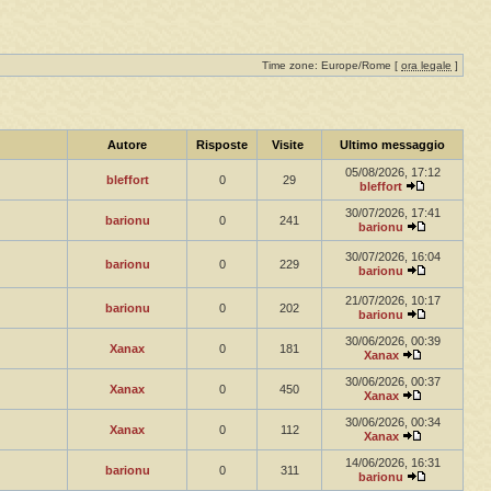
Time zone: Europe/Rome [
ora legale
]
Autore
Risposte
Visite
Ultimo messaggio
05/08/2026, 17:12
bleffort
0
29
bleffort
30/07/2026, 17:41
barionu
0
241
barionu
30/07/2026, 16:04
barionu
0
229
barionu
21/07/2026, 10:17
barionu
0
202
barionu
30/06/2026, 00:39
Xanax
0
181
Xanax
30/06/2026, 00:37
Xanax
0
450
Xanax
30/06/2026, 00:34
Xanax
0
112
Xanax
14/06/2026, 16:31
barionu
0
311
barionu