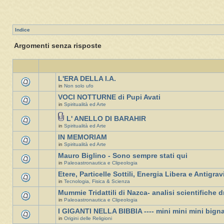
Indice
Argomenti senza risposte
L'ERA DELLA I.A.
in
Non solo ufo
VOCI NOTTURNE di Pupi Avati
in
Spiritualità ed Arte
L' ANELLO DI BARAHIR
in
Spiritualità ed Arte
IN MEMORIAM
in
Spiritualità ed Arte
Mauro Biglino - Sono sempre stati qui
in
Paleoastronautica e Clipeologia
Etere, Particelle Sottili, Energia Libera e Antigrav
in
Tecnologia, Fisica & Scienza
Mummie Tridattili di Nazca- analisi scientifiche d
in
Paleoastronautica e Clipeologia
I GIGANTI NELLA BIBBIA ---- mini mini mini bign
in
Origini delle Religioni