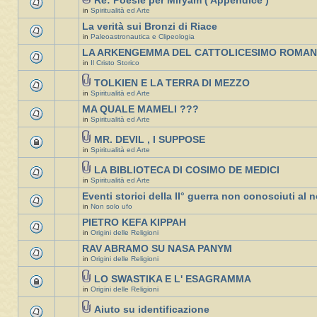
Re: Poesie per Miryam ( Appendice )
in
Spiritualità ed Arte
La verità sui Bronzi di Riace
in
Paleoastronautica e Clipeologia
LA ARKENGEMMA DEL CATTOLICESIMO ROMA
in
Il Cristo Storico
TOLKIEN E LA TERRA DI MEZZO
in
Spiritualità ed Arte
MA QUALE MAMELI ???
in
Spiritualità ed Arte
MR. DEVIL , I SUPPOSE
in
Spiritualità ed Arte
LA BIBLIOTECA DI COSIMO DE MEDICI
in
Spiritualità ed Arte
Eventi storici della II° guerra non conosciuti al n
in
Non solo ufo
PIETRO KEFA KIPPAH
in
Origini delle Religioni
RAV ABRAMO SU NASA PANYM
in
Origini delle Religioni
LO SWASTIKA E L' ESAGRAMMA
in
Origini delle Religioni
Aiuto su identificazione