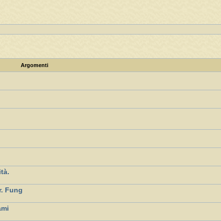
Argomenti
ità.
r. Fung
ami