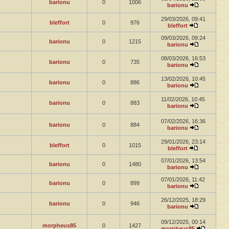
barionu
0
1006
barionu
29/03/2026, 09:41
bleffort
0
976
bleffort
09/03/2026, 09:24
barionu
0
1215
barionu
08/03/2026, 16:53
barionu
0
735
barionu
13/02/2026, 10:45
barionu
0
886
barionu
11/02/2026, 10:45
barionu
0
883
barionu
07/02/2026, 16:36
barionu
0
884
barionu
29/01/2026, 23:14
bleffort
0
1015
bleffort
07/01/2026, 13:54
barionu
0
1480
barionu
07/01/2026, 11:42
barionu
0
899
barionu
26/12/2025, 18:29
barionu
0
946
barionu
09/12/2025, 00:14
morpheus85
0
1427
morpheus85