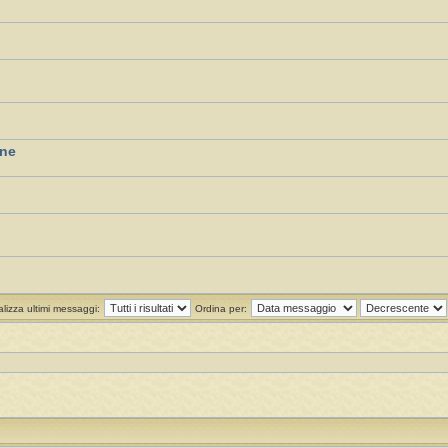
one
alizza ultimi messaggi:
Ordina per: