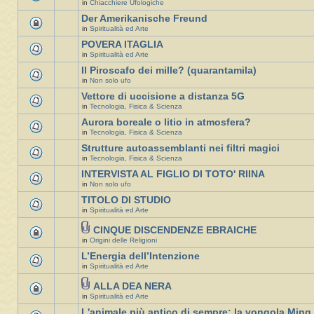
in
Chiacchiere Ufologiche
Der Amerikanische Freund
in
Spiritualità ed Arte
POVERA ITAGLIA
in
Spiritualità ed Arte
Il Piroscafo dei mille? (quarantamila)
in
Non solo ufo
Vettore di uccisione a distanza 5G
in
Tecnologia, Fisica & Scienza
Aurora boreale o litio in atmosfera?
in
Tecnologia, Fisica & Scienza
Strutture autoassemblanti nei filtri magici
in
Tecnologia, Fisica & Scienza
INTERVISTA AL FIGLIO DI TOTO' RIINA
in
Non solo ufo
TITOLO DI STUDIO
in
Spiritualità ed Arte
CINQUE DISCENDENZE EBRAICHE
in
Origini delle Religioni
L’Energia dell’Intenzione
in
Spiritualità ed Arte
ALLA DEA NERA
in
Spiritualità ed Arte
L'animale più antico di sempre: la vongola Ming