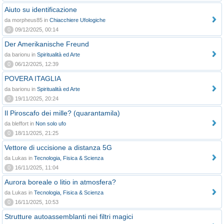
Aiuto su identificazione
da morpheus85 in
Chiacchiere Ufologiche
0
09/12/2025, 00:14
Der Amerikanische Freund
da barionu in
Spiritualità ed Arte
0
06/12/2025, 12:39
POVERA ITAGLIA
da barionu in
Spiritualità ed Arte
0
19/11/2025, 20:24
Il Piroscafo dei mille? (quarantamila)
da bleffort in
Non solo ufo
0
18/11/2025, 21:25
Vettore di uccisione a distanza 5G
da Lukas in
Tecnologia, Fisica & Scienza
0
16/11/2025, 11:04
Aurora boreale o litio in atmosfera?
da Lukas in
Tecnologia, Fisica & Scienza
0
16/11/2025, 10:53
Strutture autoassemblanti nei filtri magici