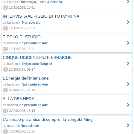
da Lukas in
Tecnologia, Fisica & Scienza
0
16/11/2025, 10:51
INTERVISTA AL FIGLIO DI TOTO' RIINA
da barionu in
Non solo ufo
0
12/11/2025, 17:52
TITOLO DI STUDIO
da barionu in
Spiritualità ed Arte
0
12/11/2025, 13:41
CINQUE DISCENDENZE EBRAICHE
da barionu in
Origini delle Religioni
0
22/10/2025, 09:17
L’Energia dell’Intenzione
da barionu in
Spiritualità ed Arte
0
05/10/2025, 21:13
ALLA DEA NERA
da barionu in
Spiritualità ed Arte
0
27/09/2025, 18:18
L'animale più antico di sempre: la vongola Ming
da mauro in
Non solo ufo
0
13/09/2025, 12:21