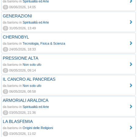
da barionu in
Spiritualità ed Arte
0
06/06/2026, 14:05
GENERAZIONI
da barionu in
Spiritualità ed Arte
0
31/05/2026, 13:49
CHERNOBYL
da barionu in
Tecnologia, Fisica & Scienza
0
24/05/2026, 18:33
PRESSIONE ALTA
da barionu in
Non solo ufo
0
06/05/2026, 09:14
IL CANCRO AL PANCREAS
da barionu in
Non solo ufo
0
06/05/2026, 08:58
ARMORIALI ARALDICA
da barionu in
Spiritualità ed Arte
0
03/05/2026, 21:36
LA BLASFEMIA
da barionu in
Origini delle Religioni
0
03/05/2026, 11:02