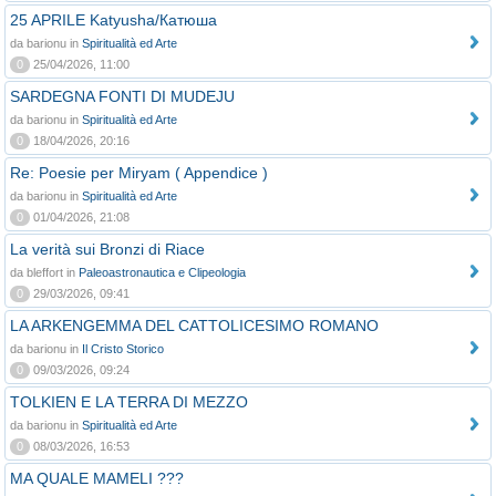
25 APRILE Katyusha/Катюша
da barionu in
Spiritualità ed Arte
0
25/04/2026, 11:00
SARDEGNA FONTI DI MUDEJU
da barionu in
Spiritualità ed Arte
0
18/04/2026, 20:16
Re: Poesie per Miryam ( Appendice )
da barionu in
Spiritualità ed Arte
0
01/04/2026, 21:08
La verità sui Bronzi di Riace
da bleffort in
Paleoastronautica e Clipeologia
0
29/03/2026, 09:41
LA ARKENGEMMA DEL CATTOLICESIMO ROMANO
da barionu in
Il Cristo Storico
0
09/03/2026, 09:24
TOLKIEN E LA TERRA DI MEZZO
da barionu in
Spiritualità ed Arte
0
08/03/2026, 16:53
MA QUALE MAMELI ???