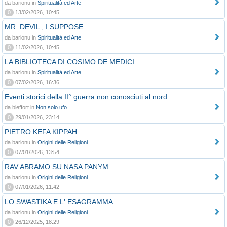
da barionu in
Spiritualità ed Arte
0
13/02/2026, 10:45
MR. DEVIL , I SUPPOSE
da barionu in
Spiritualità ed Arte
0
11/02/2026, 10:45
LA BIBLIOTECA DI COSIMO DE MEDICI
da barionu in
Spiritualità ed Arte
0
07/02/2026, 16:36
Eventi storici della II° guerra non conosciuti al nord.
da bleffort in
Non solo ufo
0
29/01/2026, 23:14
PIETRO KEFA KIPPAH
da barionu in
Origini delle Religioni
0
07/01/2026, 13:54
RAV ABRAMO SU NASA PANYM
da barionu in
Origini delle Religioni
0
07/01/2026, 11:42
LO SWASTIKA E L' ESAGRAMMA
da barionu in
Origini delle Religioni
0
26/12/2025, 18:29