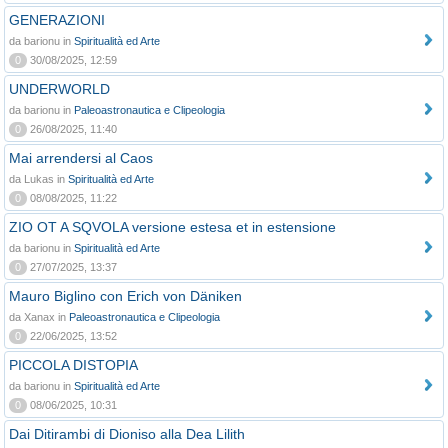
GENERAZIONI
da barionu in
Spiritualità ed Arte
0
30/08/2025, 12:59
UNDERWORLD
da barionu in
Paleoastronautica e Clipeologia
0
26/08/2025, 11:40
Mai arrendersi al Caos
da Lukas in
Spiritualità ed Arte
0
08/08/2025, 11:22
ZIO OT A SQVOLA versione estesa et in estensione
da barionu in
Spiritualità ed Arte
0
27/07/2025, 13:37
Mauro Biglino con Erich von Däniken
da Xanax in
Paleoastronautica e Clipeologia
0
22/06/2025, 13:52
PICCOLA DISTOPIA
da barionu in
Spiritualità ed Arte
0
08/06/2025, 10:31
Dai Ditirambi di Dioniso alla Dea Lilith