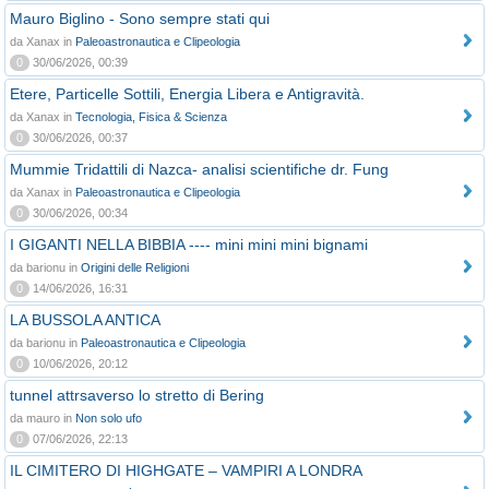
Mauro Biglino - Sono sempre stati qui
da Xanax in
Paleoastronautica e Clipeologia
0
30/06/2026, 00:39
Etere, Particelle Sottili, Energia Libera e Antigravità.
da Xanax in
Tecnologia, Fisica & Scienza
0
30/06/2026, 00:37
Mummie Tridattili di Nazca- analisi scientifiche dr. Fung
da Xanax in
Paleoastronautica e Clipeologia
0
30/06/2026, 00:34
I GIGANTI NELLA BIBBIA ---- mini mini mini bignami
da barionu in
Origini delle Religioni
0
14/06/2026, 16:31
LA BUSSOLA ANTICA
da barionu in
Paleoastronautica e Clipeologia
0
10/06/2026, 20:12
tunnel attrsaverso lo stretto di Bering
da mauro in
Non solo ufo
0
07/06/2026, 22:13
IL CIMITERO DI HIGHGATE – VAMPIRI A LONDRA