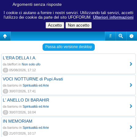
Argomenti senza risposte
I cookie ci aiutano a fornire i nostri servizi. Utilizzando tali servizi, accetti
l'utilizzo dei cookie da parte del sito UFOFORUM.
Ulteriori informazioni
#
Passa allo versione desktop
L'ERA DELLA I.A.
da bleffort in
Non solo ufo
0
05/08/2026, 17:12
VOCI NOTTURNE di Pupi Avati
da barionu in
Spiritualità ed Arte
0
30/07/2026, 17:41
L' ANELLO DI BARAHIR
da barionu in
Spiritualità ed Arte
0
30/07/2026, 16:04
IN MEMORIAM
da barionu in
Spiritualità ed Arte
0
21/07/2026, 10:17