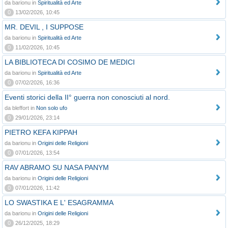
da barionu in
Spiritualità ed Arte
0
13/02/2026, 10:45
MR. DEVIL , I SUPPOSE
da barionu in
Spiritualità ed Arte
0
11/02/2026, 10:45
LA BIBLIOTECA DI COSIMO DE MEDICI
da barionu in
Spiritualità ed Arte
0
07/02/2026, 16:36
Eventi storici della II° guerra non conosciuti al nord.
da bleffort in
Non solo ufo
0
29/01/2026, 23:14
PIETRO KEFA KIPPAH
da barionu in
Origini delle Religioni
0
07/01/2026, 13:54
RAV ABRAMO SU NASA PANYM
da barionu in
Origini delle Religioni
0
07/01/2026, 11:42
LO SWASTIKA E L' ESAGRAMMA
da barionu in
Origini delle Religioni
0
26/12/2025, 18:29