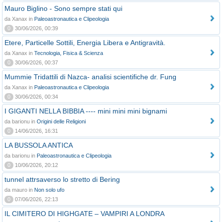
Mauro Biglino - Sono sempre stati qui
da Xanax in
Paleoastronautica e Clipeologia
0
30/06/2026, 00:39
Etere, Particelle Sottili, Energia Libera e Antigravità.
da Xanax in
Tecnologia, Fisica & Scienza
0
30/06/2026, 00:37
Mummie Tridattili di Nazca- analisi scientifiche dr. Fung
da Xanax in
Paleoastronautica e Clipeologia
0
30/06/2026, 00:34
I GIGANTI NELLA BIBBIA ---- mini mini mini bignami
da barionu in
Origini delle Religioni
0
14/06/2026, 16:31
LA BUSSOLA ANTICA
da barionu in
Paleoastronautica e Clipeologia
0
10/06/2026, 20:12
tunnel attrsaverso lo stretto di Bering
da mauro in
Non solo ufo
0
07/06/2026, 22:13
IL CIMITERO DI HIGHGATE – VAMPIRI A LONDRA