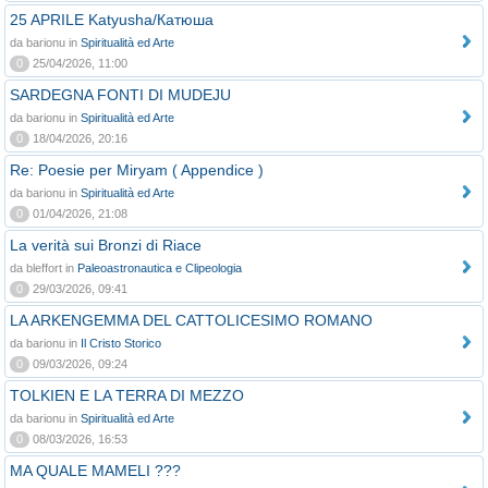
25 APRILE Katyusha/Катюша
da barionu in
Spiritualità ed Arte
0
25/04/2026, 11:00
SARDEGNA FONTI DI MUDEJU
da barionu in
Spiritualità ed Arte
0
18/04/2026, 20:16
Re: Poesie per Miryam ( Appendice )
da barionu in
Spiritualità ed Arte
0
01/04/2026, 21:08
La verità sui Bronzi di Riace
da bleffort in
Paleoastronautica e Clipeologia
0
29/03/2026, 09:41
LA ARKENGEMMA DEL CATTOLICESIMO ROMANO
da barionu in
Il Cristo Storico
0
09/03/2026, 09:24
TOLKIEN E LA TERRA DI MEZZO
da barionu in
Spiritualità ed Arte
0
08/03/2026, 16:53
MA QUALE MAMELI ???