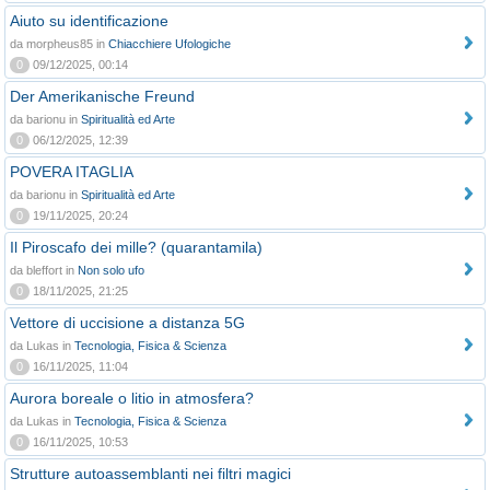
Aiuto su identificazione
da morpheus85 in
Chiacchiere Ufologiche
0
09/12/2025, 00:14
Der Amerikanische Freund
da barionu in
Spiritualità ed Arte
0
06/12/2025, 12:39
POVERA ITAGLIA
da barionu in
Spiritualità ed Arte
0
19/11/2025, 20:24
Il Piroscafo dei mille? (quarantamila)
da bleffort in
Non solo ufo
0
18/11/2025, 21:25
Vettore di uccisione a distanza 5G
da Lukas in
Tecnologia, Fisica & Scienza
0
16/11/2025, 11:04
Aurora boreale o litio in atmosfera?
da Lukas in
Tecnologia, Fisica & Scienza
0
16/11/2025, 10:53
Strutture autoassemblanti nei filtri magici