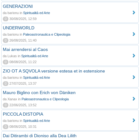
GENERAZIONI
da barionu in
Spiritualità ed Arte
0
30/08/2025, 12:59
UNDERWORLD
da barionu in
Paleoastronautica e Clipeologia
0
26/08/2025, 11:40
Mai arrendersi al Caos
da Lukas in
Spiritualità ed Arte
0
08/08/2025, 11:22
ZIO OT A SQVOLA versione estesa et in estensione
da barionu in
Spiritualità ed Arte
0
27/07/2025, 13:37
Mauro Biglino con Erich von Däniken
da Xanax in
Paleoastronautica e Clipeologia
0
22/06/2025, 13:52
PICCOLA DISTOPIA
da barionu in
Spiritualità ed Arte
0
08/06/2025, 10:31
Dai Ditirambi di Dioniso alla Dea Lilith