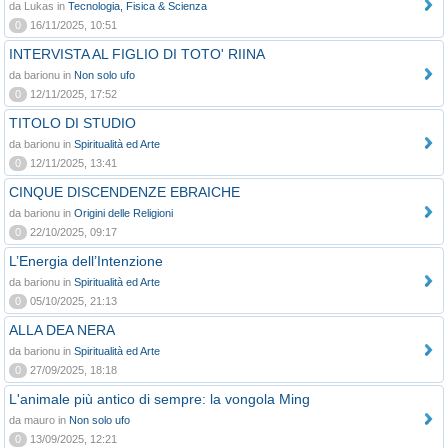
da Lukas in
Tecnologia, Fisica & Scienza
0
16/11/2025, 10:51
INTERVISTA AL FIGLIO DI TOTO' RIINA
da barionu in
Non solo ufo
0
12/11/2025, 17:52
TITOLO DI STUDIO
da barionu in
Spiritualità ed Arte
0
12/11/2025, 13:41
CINQUE DISCENDENZE EBRAICHE
da barionu in
Origini delle Religioni
0
22/10/2025, 09:17
L’Energia dell’Intenzione
da barionu in
Spiritualità ed Arte
0
05/10/2025, 21:13
ALLA DEA NERA
da barionu in
Spiritualità ed Arte
0
27/09/2025, 18:18
L'animale più antico di sempre: la vongola Ming
da mauro in
Non solo ufo
0
13/09/2025, 12:21