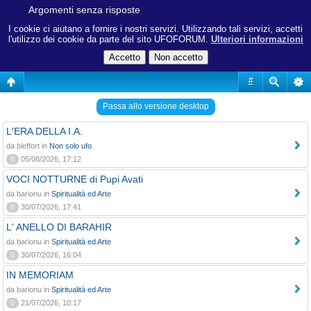
Argomenti senza risposte
I cookie ci aiutano a fornire i nostri servizi. Utilizzando tali servizi, accetti
l'utilizzo dei cookie da parte del sito UFOFORUM.
Ulteriori informazioni
#
Passa allo versione desktop
L'ERA DELLA I.A.
da bleffort in
Non solo ufo
0
05/08/2026, 17:12
VOCI NOTTURNE di Pupi Avati
da barionu in
Spiritualità ed Arte
0
30/07/2026, 17:41
L' ANELLO DI BARAHIR
da barionu in
Spiritualità ed Arte
0
30/07/2026, 16:04
IN MEMORIAM
da barionu in
Spiritualità ed Arte
0
21/07/2026, 10:17