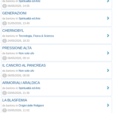
da barionu in
Spiritualità ed Arte
0
06/06/2026, 14:05
GENERAZIONI
da barionu in
Spiritualità ed Arte
0
31/05/2026, 13:49
CHERNOBYL
da barionu in
Tecnologia, Fisica & Scienza
0
24/05/2026, 18:33
PRESSIONE ALTA
da barionu in
Non solo ufo
0
06/05/2026, 09:14
IL CANCRO AL PANCREAS
da barionu in
Non solo ufo
0
06/05/2026, 08:58
ARMORIALI ARALDICA
da barionu in
Spiritualità ed Arte
0
03/05/2026, 21:36
LA BLASFEMIA
da barionu in
Origini delle Religioni
0
03/05/2026, 11:02