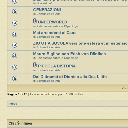
in
Non solo ufo
GENERAZIONI
in
Spiritualità ed Arte
UNDERWORLD
in
Paleoastronautica e Clipeologia
Mai arrendersi al Caos
in
Spiritualità ed Arte
ZIO OT A SQVOLA versione estesa et in estensi
in
Spiritualità ed Arte
Mauro Biglino con Erich von Däniken
in
Paleoastronautica e Clipeologia
PICCOLA DISTOPIA
in
Spiritualità ed Arte
Dai Ditirambi di Dioniso alla Dea Lilith
in
Spiritualità ed Arte
Visu
Pagina
1
di
20
[ La ricerca ha trovato più di 1000 risultati ]
Indice
Chi c’è in linea