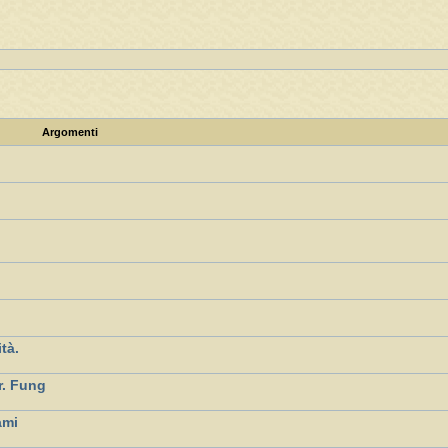
Argomenti
ità.
r. Fung
ami