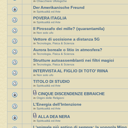
in
Chiacchiere Ufologiche
Der Amerikanische Freund
in
Spiritualità ed Arte
POVERA ITAGLIA
in
Spiritualità ed Arte
Il Piroscafo dei mille? (quarantamila)
in
Non solo ufo
Vettore di uccisione a distanza 5G
in
Tecnologia, Fisica & Scienza
Aurora boreale o litio in atmosfera?
in
Tecnologia, Fisica & Scienza
Strutture autoassemblanti nei filtri magici
in
Tecnologia, Fisica & Scienza
INTERVISTA AL FIGLIO DI TOTO' RIINA
in
Non solo ufo
TITOLO DI STUDIO
in
Spiritualità ed Arte
CINQUE DISCENDENZE EBRAICHE
in
Origini delle Religioni
L’Energia dell’Intenzione
in
Spiritualità ed Arte
ALLA DEA NERA
in
Spiritualità ed Arte
L'animale più antico di sempre: la vongola Ming