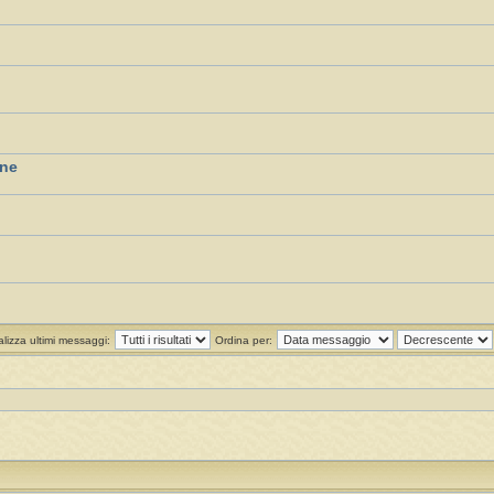
one
alizza ultimi messaggi:
Ordina per: