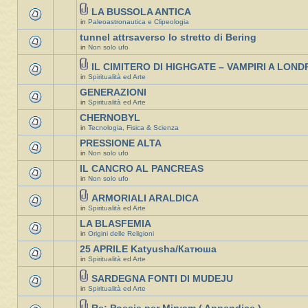
LA BUSSOLA ANTICA
in
Paleoastronautica e Clipeologia
tunnel attrsaverso lo stretto di Bering
in
Non solo ufo
IL CIMITERO DI HIGHGATE – VAMPIRI A LOND
in
Spiritualità ed Arte
GENERAZIONI
in
Spiritualità ed Arte
CHERNOBYL
in
Tecnologia, Fisica & Scienza
PRESSIONE ALTA
in
Non solo ufo
IL CANCRO AL PANCREAS
in
Non solo ufo
ARMORIALI ARALDICA
in
Spiritualità ed Arte
LA BLASFEMIA
in
Origini delle Religioni
25 APRILE Katyusha/Катюша
in
Spiritualità ed Arte
SARDEGNA FONTI DI MUDEJU
in
Spiritualità ed Arte