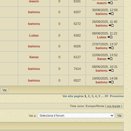
mauro
0
6161
mauro
30/08/2025, 12:59
barionu
0
6207
barionu
26/08/2025, 11:40
barionu
0
5272
barionu
08/08/2025, 11:22
Lukas
0
6302
Lukas
27/07/2025, 13:37
barionu
0
6026
barionu
22/06/2025, 13:52
Xanax
0
6127
Xanax
08/06/2025, 10:31
barionu
0
7414
barionu
19/05/2025, 14:06
barionu
0
6527
barionu
Vai alla pagina
1
,
2
,
3
,
4
,
5
...
20
Prossimo
Time zone: Europe/Rome [
ora legale
]
Vai a: