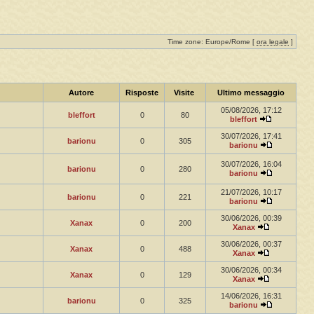
Time zone: Europe/Rome [
ora legale
]
Autore
Risposte
Visite
Ultimo messaggio
05/08/2026, 17:12
bleffort
0
80
bleffort
30/07/2026, 17:41
barionu
0
305
barionu
30/07/2026, 16:04
barionu
0
280
barionu
21/07/2026, 10:17
barionu
0
221
barionu
30/06/2026, 00:39
Xanax
0
200
Xanax
30/06/2026, 00:37
Xanax
0
488
Xanax
30/06/2026, 00:34
Xanax
0
129
Xanax
14/06/2026, 16:31
barionu
0
325
barionu