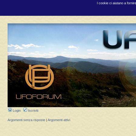
I cookie ci aiutano a fornir
Login
Iscriviti
Argomenti senza risposte
|
Argomenti attivi