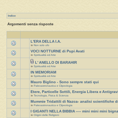
Indice
Argomenti senza risposte
L'ERA DELLA I.A.
in
Non solo ufo
VOCI NOTTURNE di Pupi Avati
in
Spiritualità ed Arte
L' ANELLO DI BARAHIR
in
Spiritualità ed Arte
IN MEMORIAM
in
Spiritualità ed Arte
Mauro Biglino - Sono sempre stati qui
in
Paleoastronautica e Clipeologia
Etere, Particelle Sottili, Energia Libera e Antigrav
in
Tecnologia, Fisica & Scienza
Mummie Tridattili di Nazca- analisi scientifiche d
in
Paleoastronautica e Clipeologia
I GIGANTI NELLA BIBBIA ---- mini mini mini bign
in
Origini delle Religioni