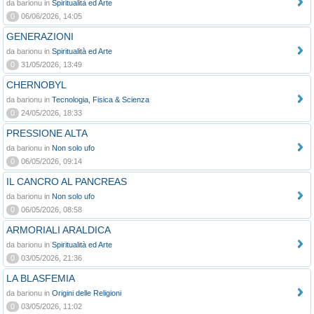
da barionu in
Spiritualità ed Arte
0
06/06/2026, 14:05
GENERAZIONI
da barionu in
Spiritualità ed Arte
0
31/05/2026, 13:49
CHERNOBYL
da barionu in
Tecnologia, Fisica & Scienza
0
24/05/2026, 18:33
PRESSIONE ALTA
da barionu in
Non solo ufo
0
06/05/2026, 09:14
IL CANCRO AL PANCREAS
da barionu in
Non solo ufo
0
06/05/2026, 08:58
ARMORIALI ARALDICA
da barionu in
Spiritualità ed Arte
0
03/05/2026, 21:36
LA BLASFEMIA
da barionu in
Origini delle Religioni
0
03/05/2026, 11:02