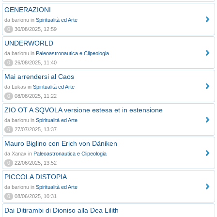
GENERAZIONI
da barionu in
Spiritualità ed Arte
0
30/08/2025, 12:59
UNDERWORLD
da barionu in
Paleoastronautica e Clipeologia
0
26/08/2025, 11:40
Mai arrendersi al Caos
da Lukas in
Spiritualità ed Arte
0
08/08/2025, 11:22
ZIO OT A SQVOLA versione estesa et in estensione
da barionu in
Spiritualità ed Arte
0
27/07/2025, 13:37
Mauro Biglino con Erich von Däniken
da Xanax in
Paleoastronautica e Clipeologia
0
22/06/2025, 13:52
PICCOLA DISTOPIA
da barionu in
Spiritualità ed Arte
0
08/06/2025, 10:31
Dai Ditirambi di Dioniso alla Dea Lilith