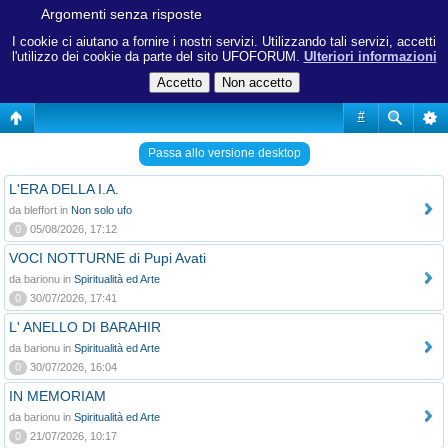
Argomenti senza risposte
I cookie ci aiutano a fornire i nostri servizi. Utilizzando tali servizi, accetti
l'utilizzo dei cookie da parte del sito UFOFORUM.
Ulteriori informazioni
#
Passa allo versione desktop
L'ERA DELLA I.A.
da bleffort in
Non solo ufo
0
05/08/2026, 17:12
VOCI NOTTURNE di Pupi Avati
da barionu in
Spiritualità ed Arte
0
30/07/2026, 17:41
L' ANELLO DI BARAHIR
da barionu in
Spiritualità ed Arte
0
30/07/2026, 16:04
IN MEMORIAM
da barionu in
Spiritualità ed Arte
0
21/07/2026, 10:17