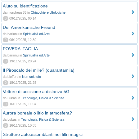
Aiuto su identificazione
da morpheus85 in
Chiacchiere Ufologiche
0
09/12/2025, 00:14
Der Amerikanische Freund
da barionu in
Spiritualità ed Arte
0
06/12/2025, 12:39
POVERA ITAGLIA
da barionu in
Spiritualità ed Arte
0
19/11/2025, 20:24
Il Piroscafo dei mille? (quarantamila)
da bleffort in
Non solo ufo
0
18/11/2025, 21:25
Vettore di uccisione a distanza 5G
da Lukas in
Tecnologia, Fisica & Scienza
0
16/11/2025, 11:04
Aurora boreale o litio in atmosfera?
da Lukas in
Tecnologia, Fisica & Scienza
0
16/11/2025, 10:53
Strutture autoassemblanti nei filtri magici