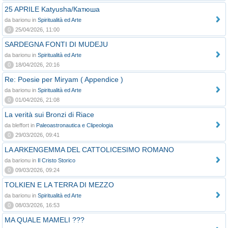
25 APRILE Katyusha/Катюша
da barionu in
Spiritualità ed Arte
0
25/04/2026, 11:00
SARDEGNA FONTI DI MUDEJU
da barionu in
Spiritualità ed Arte
0
18/04/2026, 20:16
Re: Poesie per Miryam ( Appendice )
da barionu in
Spiritualità ed Arte
0
01/04/2026, 21:08
La verità sui Bronzi di Riace
da bleffort in
Paleoastronautica e Clipeologia
0
29/03/2026, 09:41
LA ARKENGEMMA DEL CATTOLICESIMO ROMANO
da barionu in
Il Cristo Storico
0
09/03/2026, 09:24
TOLKIEN E LA TERRA DI MEZZO
da barionu in
Spiritualità ed Arte
0
08/03/2026, 16:53
MA QUALE MAMELI ???