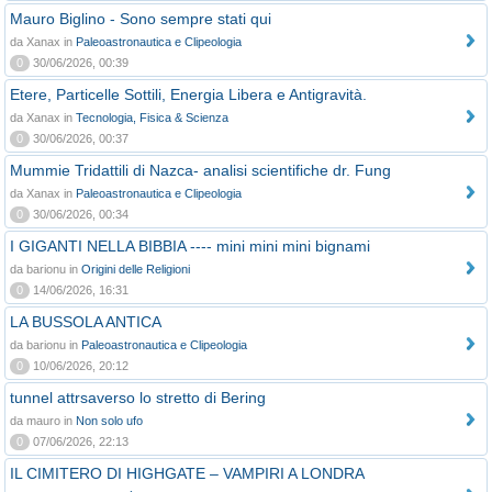
Mauro Biglino - Sono sempre stati qui
da Xanax in
Paleoastronautica e Clipeologia
0
30/06/2026, 00:39
Etere, Particelle Sottili, Energia Libera e Antigravità.
da Xanax in
Tecnologia, Fisica & Scienza
0
30/06/2026, 00:37
Mummie Tridattili di Nazca- analisi scientifiche dr. Fung
da Xanax in
Paleoastronautica e Clipeologia
0
30/06/2026, 00:34
I GIGANTI NELLA BIBBIA ---- mini mini mini bignami
da barionu in
Origini delle Religioni
0
14/06/2026, 16:31
LA BUSSOLA ANTICA
da barionu in
Paleoastronautica e Clipeologia
0
10/06/2026, 20:12
tunnel attrsaverso lo stretto di Bering
da mauro in
Non solo ufo
0
07/06/2026, 22:13
IL CIMITERO DI HIGHGATE – VAMPIRI A LONDRA