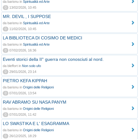
da barionu in
Spiritualità ed Arte
0
13/02/2026, 10:45
MR. DEVIL , I SUPPOSE
da barionu in
Spiritualità ed Arte
0
11/02/2026, 10:45
LA BIBLIOTECA DI COSIMO DE MEDICI
da barionu in
Spiritualità ed Arte
0
07/02/2026, 16:36
Eventi storici della II° guerra non conosciuti al nord.
da bleffort in
Non solo ufo
0
29/01/2026, 23:14
PIETRO KEFA KIPPAH
da barionu in
Origini delle Religioni
0
07/01/2026, 13:54
RAV ABRAMO SU NASA PANYM
da barionu in
Origini delle Religioni
0
07/01/2026, 11:42
LO SWASTIKA E L' ESAGRAMMA
da barionu in
Origini delle Religioni
0
26/12/2025, 18:29