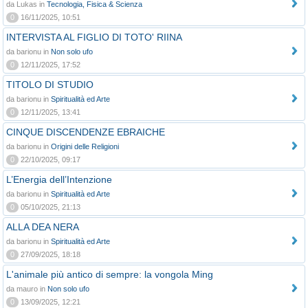
da Lukas in
Tecnologia, Fisica & Scienza
0
16/11/2025, 10:51
INTERVISTA AL FIGLIO DI TOTO' RIINA
da barionu in
Non solo ufo
0
12/11/2025, 17:52
TITOLO DI STUDIO
da barionu in
Spiritualità ed Arte
0
12/11/2025, 13:41
CINQUE DISCENDENZE EBRAICHE
da barionu in
Origini delle Religioni
0
22/10/2025, 09:17
L’Energia dell’Intenzione
da barionu in
Spiritualità ed Arte
0
05/10/2025, 21:13
ALLA DEA NERA
da barionu in
Spiritualità ed Arte
0
27/09/2025, 18:18
L'animale più antico di sempre: la vongola Ming
da mauro in
Non solo ufo
0
13/09/2025, 12:21