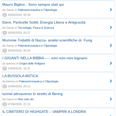
Mauro Biglino - Sono sempre stati qui
da Xanax in
Paleoastronautica e Clipeologia
0
30/06/2026, 00:39
Etere, Particelle Sottili, Energia Libera e Antigravità.
da Xanax in
Tecnologia, Fisica & Scienza
0
30/06/2026, 00:37
Mummie Tridattili di Nazca- analisi scientifiche dr. Fung
da Xanax in
Paleoastronautica e Clipeologia
0
30/06/2026, 00:34
I GIGANTI NELLA BIBBIA ---- mini mini mini bignami
da barionu in
Origini delle Religioni
0
14/06/2026, 16:31
LA BUSSOLA ANTICA
da barionu in
Paleoastronautica e Clipeologia
0
10/06/2026, 20:12
tunnel attrsaverso lo stretto di Bering
da mauro in
Non solo ufo
0
07/06/2026, 22:13
IL CIMITERO DI HIGHGATE – VAMPIRI A LONDRA