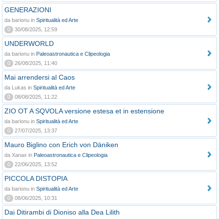
GENERAZIONI
da barionu in
Spiritualità ed Arte
0
30/08/2025, 12:59
UNDERWORLD
da barionu in
Paleoastronautica e Clipeologia
0
26/08/2025, 11:40
Mai arrendersi al Caos
da Lukas in
Spiritualità ed Arte
0
08/08/2025, 11:22
ZIO OT A SQVOLA versione estesa et in estensione
da barionu in
Spiritualità ed Arte
0
27/07/2025, 13:37
Mauro Biglino con Erich von Däniken
da Xanax in
Paleoastronautica e Clipeologia
0
22/06/2025, 13:52
PICCOLA DISTOPIA
da barionu in
Spiritualità ed Arte
0
08/06/2025, 10:31
Dai Ditirambi di Dioniso alla Dea Lilith