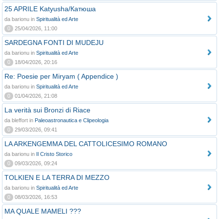
25 APRILE Katyusha/Катюша
da barionu in
Spiritualità ed Arte
0
25/04/2026, 11:00
SARDEGNA FONTI DI MUDEJU
da barionu in
Spiritualità ed Arte
0
18/04/2026, 20:16
Re: Poesie per Miryam ( Appendice )
da barionu in
Spiritualità ed Arte
0
01/04/2026, 21:08
La verità sui Bronzi di Riace
da bleffort in
Paleoastronautica e Clipeologia
0
29/03/2026, 09:41
LA ARKENGEMMA DEL CATTOLICESIMO ROMANO
da barionu in
Il Cristo Storico
0
09/03/2026, 09:24
TOLKIEN E LA TERRA DI MEZZO
da barionu in
Spiritualità ed Arte
0
08/03/2026, 16:53
MA QUALE MAMELI ???