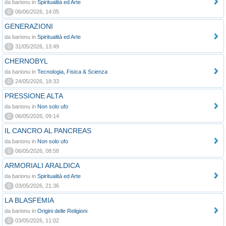
da barionu in
Spiritualità ed Arte
0
06/06/2026, 14:05
GENERAZIONI
da barionu in
Spiritualità ed Arte
0
31/05/2026, 13:49
CHERNOBYL
da barionu in
Tecnologia, Fisica & Scienza
0
24/05/2026, 18:33
PRESSIONE ALTA
da barionu in
Non solo ufo
0
06/05/2026, 09:14
IL CANCRO AL PANCREAS
da barionu in
Non solo ufo
0
06/05/2026, 08:58
ARMORIALI ARALDICA
da barionu in
Spiritualità ed Arte
0
03/05/2026, 21:36
LA BLASFEMIA
da barionu in
Origini delle Religioni
0
03/05/2026, 11:02