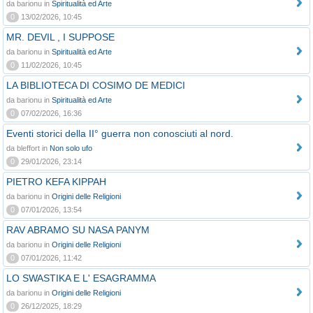
da barionu in
Spiritualità ed Arte
0
13/02/2026, 10:45
MR. DEVIL , I SUPPOSE
da barionu in
Spiritualità ed Arte
0
11/02/2026, 10:45
LA BIBLIOTECA DI COSIMO DE MEDICI
da barionu in
Spiritualità ed Arte
0
07/02/2026, 16:36
Eventi storici della II° guerra non conosciuti al nord.
da bleffort in
Non solo ufo
0
29/01/2026, 23:14
PIETRO KEFA KIPPAH
da barionu in
Origini delle Religioni
0
07/01/2026, 13:54
RAV ABRAMO SU NASA PANYM
da barionu in
Origini delle Religioni
0
07/01/2026, 11:42
LO SWASTIKA E L' ESAGRAMMA
da barionu in
Origini delle Religioni
0
26/12/2025, 18:29