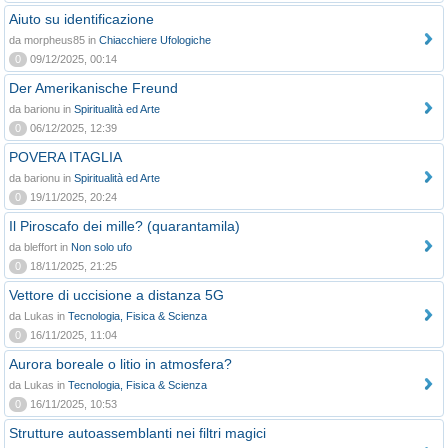
Aiuto su identificazione
da morpheus85 in
Chiacchiere Ufologiche
0
09/12/2025, 00:14
Der Amerikanische Freund
da barionu in
Spiritualità ed Arte
0
06/12/2025, 12:39
POVERA ITAGLIA
da barionu in
Spiritualità ed Arte
0
19/11/2025, 20:24
Il Piroscafo dei mille? (quarantamila)
da bleffort in
Non solo ufo
0
18/11/2025, 21:25
Vettore di uccisione a distanza 5G
da Lukas in
Tecnologia, Fisica & Scienza
0
16/11/2025, 11:04
Aurora boreale o litio in atmosfera?
da Lukas in
Tecnologia, Fisica & Scienza
0
16/11/2025, 10:53
Strutture autoassemblanti nei filtri magici