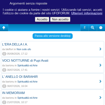
Argomenti senza risposte
I cookie ci aiutano a fornire i nostri servizi. Utilizzando tali servizi, accetti
l'utilizzo dei cookie da parte del sito UFOFORUM.
Ulteriori informazioni
#
Passa allo versione desktop
L'ERA DELLA I.A.
da bleffort in
Non solo ufo
0
05/08/2026, 17:12
VOCI NOTTURNE di Pupi Avati
da barionu in
Spiritualità ed Arte
0
30/07/2026, 17:41
L' ANELLO DI BARAHIR
da barionu in
Spiritualità ed Arte
0
30/07/2026, 16:04
IN MEMORIAM
da barionu in
Spiritualità ed Arte
0
21/07/2026, 10:17