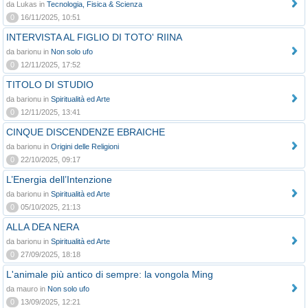
da Lukas in
Tecnologia, Fisica & Scienza
0
16/11/2025, 10:51
INTERVISTA AL FIGLIO DI TOTO' RIINA
da barionu in
Non solo ufo
0
12/11/2025, 17:52
TITOLO DI STUDIO
da barionu in
Spiritualità ed Arte
0
12/11/2025, 13:41
CINQUE DISCENDENZE EBRAICHE
da barionu in
Origini delle Religioni
0
22/10/2025, 09:17
L’Energia dell’Intenzione
da barionu in
Spiritualità ed Arte
0
05/10/2025, 21:13
ALLA DEA NERA
da barionu in
Spiritualità ed Arte
0
27/09/2025, 18:18
L'animale più antico di sempre: la vongola Ming
da mauro in
Non solo ufo
0
13/09/2025, 12:21