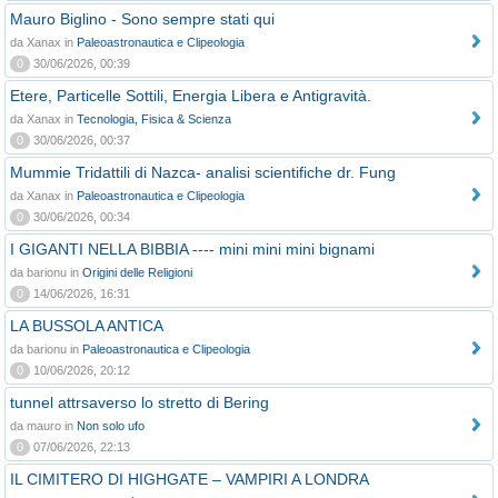
Mauro Biglino - Sono sempre stati qui
da Xanax in
Paleoastronautica e Clipeologia
0
30/06/2026, 00:39
Etere, Particelle Sottili, Energia Libera e Antigravità.
da Xanax in
Tecnologia, Fisica & Scienza
0
30/06/2026, 00:37
Mummie Tridattili di Nazca- analisi scientifiche dr. Fung
da Xanax in
Paleoastronautica e Clipeologia
0
30/06/2026, 00:34
I GIGANTI NELLA BIBBIA ---- mini mini mini bignami
da barionu in
Origini delle Religioni
0
14/06/2026, 16:31
LA BUSSOLA ANTICA
da barionu in
Paleoastronautica e Clipeologia
0
10/06/2026, 20:12
tunnel attrsaverso lo stretto di Bering
da mauro in
Non solo ufo
0
07/06/2026, 22:13
IL CIMITERO DI HIGHGATE – VAMPIRI A LONDRA