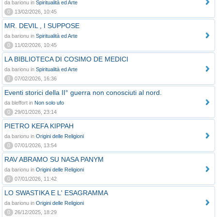
da barionu in
Spiritualità ed Arte
0
13/02/2026, 10:45
MR. DEVIL , I SUPPOSE
da barionu in
Spiritualità ed Arte
0
11/02/2026, 10:45
LA BIBLIOTECA DI COSIMO DE MEDICI
da barionu in
Spiritualità ed Arte
0
07/02/2026, 16:36
Eventi storici della II° guerra non conosciuti al nord.
da bleffort in
Non solo ufo
0
29/01/2026, 23:14
PIETRO KEFA KIPPAH
da barionu in
Origini delle Religioni
0
07/01/2026, 13:54
RAV ABRAMO SU NASA PANYM
da barionu in
Origini delle Religioni
0
07/01/2026, 11:42
LO SWASTIKA E L' ESAGRAMMA
da barionu in
Origini delle Religioni
0
26/12/2025, 18:29