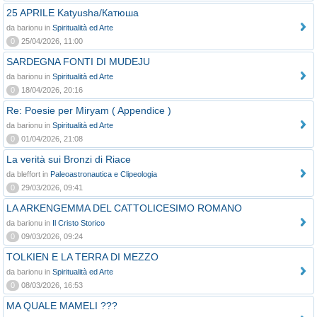
25 APRILE Katyusha/Катюша
da barionu in
Spiritualità ed Arte
0
25/04/2026, 11:00
SARDEGNA FONTI DI MUDEJU
da barionu in
Spiritualità ed Arte
0
18/04/2026, 20:16
Re: Poesie per Miryam ( Appendice )
da barionu in
Spiritualità ed Arte
0
01/04/2026, 21:08
La verità sui Bronzi di Riace
da bleffort in
Paleoastronautica e Clipeologia
0
29/03/2026, 09:41
LA ARKENGEMMA DEL CATTOLICESIMO ROMANO
da barionu in
Il Cristo Storico
0
09/03/2026, 09:24
TOLKIEN E LA TERRA DI MEZZO
da barionu in
Spiritualità ed Arte
0
08/03/2026, 16:53
MA QUALE MAMELI ???