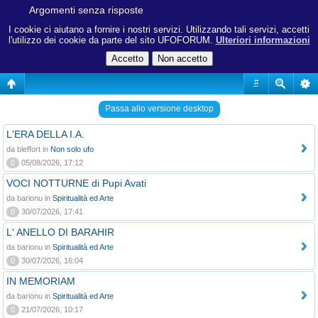
Argomenti senza risposte
I cookie ci aiutano a fornire i nostri servizi. Utilizzando tali servizi, accetti
l'utilizzo dei cookie da parte del sito UFOFORUM.
Ulteriori informazioni
#
Passa allo versione desktop
L'ERA DELLA I.A.
da bleffort in
Non solo ufo
0
05/08/2026, 17:12
VOCI NOTTURNE di Pupi Avati
da barionu in
Spiritualità ed Arte
0
30/07/2026, 17:41
L' ANELLO DI BARAHIR
da barionu in
Spiritualità ed Arte
0
30/07/2026, 16:04
IN MEMORIAM
da barionu in
Spiritualità ed Arte
0
21/07/2026, 10:17