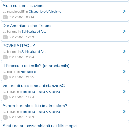
Aiuto su identificazione
da morpheus85 in
Chiacchiere Ufologiche
0
09/12/2025, 00:14
Der Amerikanische Freund
da barionu in
Spiritualità ed Arte
0
06/12/2025, 12:39
POVERA ITAGLIA
da barionu in
Spiritualità ed Arte
0
19/11/2025, 20:24
Il Piroscafo dei mille? (quarantamila)
da bleffort in
Non solo ufo
0
18/11/2025, 21:25
Vettore di uccisione a distanza 5G
da Lukas in
Tecnologia, Fisica & Scienza
0
16/11/2025, 11:04
Aurora boreale o litio in atmosfera?
da Lukas in
Tecnologia, Fisica & Scienza
0
16/11/2025, 10:53
Strutture autoassemblanti nei filtri magici