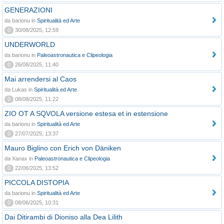
GENERAZIONI
da barionu in
Spiritualità ed Arte
0
30/08/2025, 12:59
UNDERWORLD
da barionu in
Paleoastronautica e Clipeologia
0
26/08/2025, 11:40
Mai arrendersi al Caos
da Lukas in
Spiritualità ed Arte
0
08/08/2025, 11:22
ZIO OT A SQVOLA versione estesa et in estensione
da barionu in
Spiritualità ed Arte
0
27/07/2025, 13:37
Mauro Biglino con Erich von Däniken
da Xanax in
Paleoastronautica e Clipeologia
0
22/06/2025, 13:52
PICCOLA DISTOPIA
da barionu in
Spiritualità ed Arte
0
08/06/2025, 10:31
Dai Ditirambi di Dioniso alla Dea Lilith