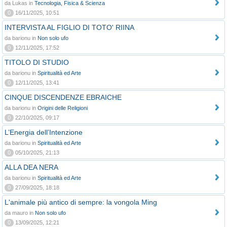
da Lukas in
Tecnologia, Fisica & Scienza
0
16/11/2025, 10:51
INTERVISTA AL FIGLIO DI TOTO' RIINA
da barionu in
Non solo ufo
0
12/11/2025, 17:52
TITOLO DI STUDIO
da barionu in
Spiritualità ed Arte
0
12/11/2025, 13:41
CINQUE DISCENDENZE EBRAICHE
da barionu in
Origini delle Religioni
0
22/10/2025, 09:17
L’Energia dell’Intenzione
da barionu in
Spiritualità ed Arte
0
05/10/2025, 21:13
ALLA DEA NERA
da barionu in
Spiritualità ed Arte
0
27/09/2025, 18:18
L'animale più antico di sempre: la vongola Ming
da mauro in
Non solo ufo
0
13/09/2025, 12:21