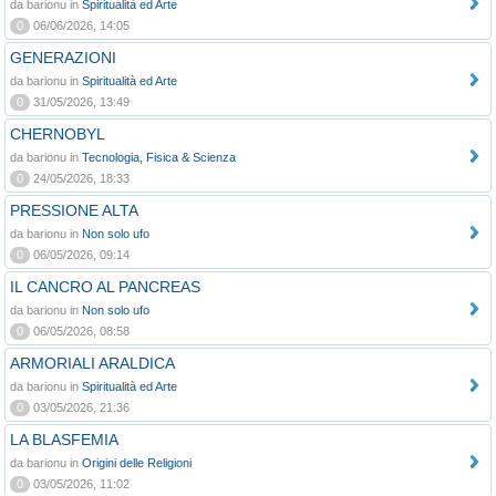
da barionu in
Spiritualità ed Arte
0
06/06/2026, 14:05
GENERAZIONI
da barionu in
Spiritualità ed Arte
0
31/05/2026, 13:49
CHERNOBYL
da barionu in
Tecnologia, Fisica & Scienza
0
24/05/2026, 18:33
PRESSIONE ALTA
da barionu in
Non solo ufo
0
06/05/2026, 09:14
IL CANCRO AL PANCREAS
da barionu in
Non solo ufo
0
06/05/2026, 08:58
ARMORIALI ARALDICA
da barionu in
Spiritualità ed Arte
0
03/05/2026, 21:36
LA BLASFEMIA
da barionu in
Origini delle Religioni
0
03/05/2026, 11:02