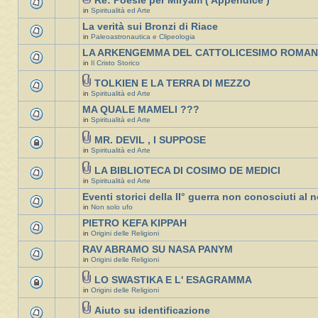
Re: Poesie per Miryam ( Appendice )
in
Spiritualità ed Arte
La verità sui Bronzi di Riace
in
Paleoastronautica e Clipeologia
LA ARKENGEMMA DEL CATTOLICESIMO ROMA
in
Il Cristo Storico
TOLKIEN E LA TERRA DI MEZZO
in
Spiritualità ed Arte
MA QUALE MAMELI ???
in
Spiritualità ed Arte
MR. DEVIL , I SUPPOSE
in
Spiritualità ed Arte
LA BIBLIOTECA DI COSIMO DE MEDICI
in
Spiritualità ed Arte
Eventi storici della II° guerra non conosciuti al n
in
Non solo ufo
PIETRO KEFA KIPPAH
in
Origini delle Religioni
RAV ABRAMO SU NASA PANYM
in
Origini delle Religioni
LO SWASTIKA E L' ESAGRAMMA
in
Origini delle Religioni
Aiuto su identificazione