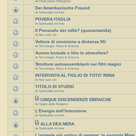
in
Chiacchiere Ufologiche
Der Amerikanische Freund
in
Spiritualità ed Arte
POVERA ITAGLIA
in
Spiritualità ed Arte
Il Piroscafo dei mille? (quarantamila)
in
Non solo ufo
Vettore di uccisione a distanza 5G
in
Tecnologia, Fisica & Scienza
Aurora boreale o litio in atmosfera?
in
Tecnologia, Fisica & Scienza
Strutture autoassemblanti nei filtri magici
in
Tecnologia, Fisica & Scienza
INTERVISTA AL FIGLIO DI TOTO' RIINA
in
Non solo ufo
TITOLO DI STUDIO
in
Spiritualità ed Arte
CINQUE DISCENDENZE EBRAICHE
in
Origini delle Religioni
L’Energia dell’Intenzione
in
Spiritualità ed Arte
ALLA DEA NERA
in
Spiritualità ed Arte
L'animale più antico di sempre: la vongola Ming