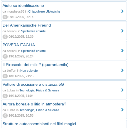
Aiuto su identificazione
da morpheus85 in
Chiacchiere Ufologiche
0
09/12/2025, 00:14
Der Amerikanische Freund
da barionu in
Spiritualità ed Arte
0
06/12/2025, 12:39
POVERA ITAGLIA
da barionu in
Spiritualità ed Arte
0
19/11/2025, 20:24
Il Piroscafo dei mille? (quarantamila)
da bleffort in
Non solo ufo
0
18/11/2025, 21:25
Vettore di uccisione a distanza 5G
da Lukas in
Tecnologia, Fisica & Scienza
0
16/11/2025, 11:04
Aurora boreale o litio in atmosfera?
da Lukas in
Tecnologia, Fisica & Scienza
0
16/11/2025, 10:53
Strutture autoassemblanti nei filtri magici