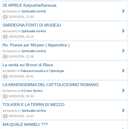
25 APRILE Katyusha/Катюша
da barionu in
Spiritualità ed Arte
0
25/04/2026, 11:00
SARDEGNA FONTI DI MUDEJU
da barionu in
Spiritualità ed Arte
0
18/04/2026, 20:16
Re: Poesie per Miryam ( Appendice )
da barionu in
Spiritualità ed Arte
0
01/04/2026, 21:08
La verità sui Bronzi di Riace
da bleffort in
Paleoastronautica e Clipeologia
0
29/03/2026, 09:41
LA ARKENGEMMA DEL CATTOLICESIMO ROMANO
da barionu in
Il Cristo Storico
0
09/03/2026, 09:24
TOLKIEN E LA TERRA DI MEZZO
da barionu in
Spiritualità ed Arte
0
08/03/2026, 16:53
MA QUALE MAMELI ???