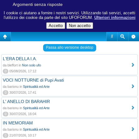
Argomenti senza risposte
I cookie ci aiutano a fornire i nostri servizi. Utilizzando tali servizi, accetti
l'utilizzo dei cookie da parte del sito UFOFORUM.
Ulteriori informazioni
#
Passa allo versione desktop
L'ERA DELLA I.A.
da bleffort in
Non solo ufo
0
05/08/2026, 17:12
VOCI NOTTURNE di Pupi Avati
da barionu in
Spiritualità ed Arte
0
30/07/2026, 17:41
L' ANELLO DI BARAHIR
da barionu in
Spiritualità ed Arte
0
30/07/2026, 16:04
IN MEMORIAM
da barionu in
Spiritualità ed Arte
0
21/07/2026, 10:17