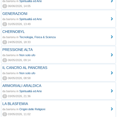
da barionu in
Spiritualità ed Arte
0
06/06/2026, 14:05
GENERAZIONI
da barionu in
Spiritualità ed Arte
0
31/05/2026, 13:49
CHERNOBYL
da barionu in
Tecnologia, Fisica & Scienza
0
24/05/2026, 18:33
PRESSIONE ALTA
da barionu in
Non solo ufo
0
06/05/2026, 09:14
IL CANCRO AL PANCREAS
da barionu in
Non solo ufo
0
06/05/2026, 08:58
ARMORIALI ARALDICA
da barionu in
Spiritualità ed Arte
0
03/05/2026, 21:36
LA BLASFEMIA
da barionu in
Origini delle Religioni
0
03/05/2026, 11:02