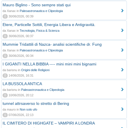
Mauro Biglino - Sono sempre stati qui
da Xanax in
Paleoastronautica e Clipeologia
0
30/06/2026, 00:39
Etere, Particelle Sottili, Energia Libera e Antigravità.
da Xanax in
Tecnologia, Fisica & Scienza
0
30/06/2026, 00:37
Mummie Tridattili di Nazca- analisi scientifiche dr. Fung
da Xanax in
Paleoastronautica e Clipeologia
0
30/06/2026, 00:34
I GIGANTI NELLA BIBBIA ---- mini mini mini bignami
da barionu in
Origini delle Religioni
0
14/06/2026, 16:31
LA BUSSOLA ANTICA
da barionu in
Paleoastronautica e Clipeologia
0
10/06/2026, 20:12
tunnel attrsaverso lo stretto di Bering
da mauro in
Non solo ufo
0
07/06/2026, 22:13
IL CIMITERO DI HIGHGATE – VAMPIRI A LONDRA