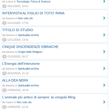
da Lukas in
Tecnologia, Fisica & Scienza
0
16/11/2025, 10:51
INTERVISTA AL FIGLIO DI TOTO' RIINA
da barionu in
Non solo ufo
0
12/11/2025, 17:52
TITOLO DI STUDIO
da barionu in
Spiritualità ed Arte
0
12/11/2025, 13:41
CINQUE DISCENDENZE EBRAICHE
da barionu in
Origini delle Religioni
0
22/10/2025, 09:17
L’Energia dell’Intenzione
da barionu in
Spiritualità ed Arte
0
05/10/2025, 21:13
ALLA DEA NERA
da barionu in
Spiritualità ed Arte
0
27/09/2025, 18:18
L'animale più antico di sempre: la vongola Ming
da mauro in
Non solo ufo
0
13/09/2025, 12:21