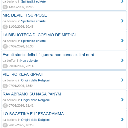
da barionu in
Spiritualità ed Arte
0
13/02/2026, 10:45
MR. DEVIL , I SUPPOSE
da barionu in
Spiritualità ed Arte
0
11/02/2026, 10:45
LA BIBLIOTECA DI COSIMO DE MEDICI
da barionu in
Spiritualità ed Arte
0
07/02/2026, 16:36
Eventi storici della II° guerra non conosciuti al nord.
da bleffort in
Non solo ufo
0
29/01/2026, 23:14
PIETRO KEFA KIPPAH
da barionu in
Origini delle Religioni
0
07/01/2026, 13:54
RAV ABRAMO SU NASA PANYM
da barionu in
Origini delle Religioni
0
07/01/2026, 11:42
LO SWASTIKA E L' ESAGRAMMA
da barionu in
Origini delle Religioni
0
26/12/2025, 18:29