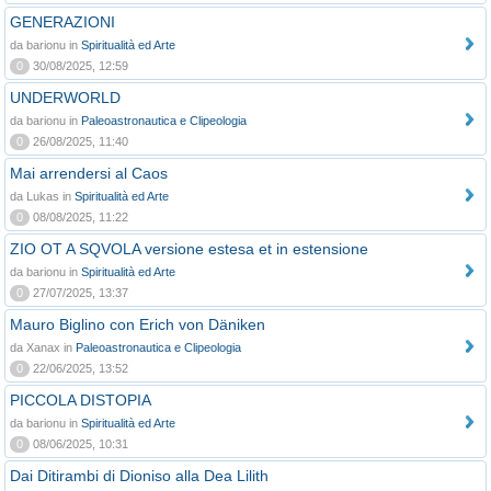
GENERAZIONI
da barionu in
Spiritualità ed Arte
0
30/08/2025, 12:59
UNDERWORLD
da barionu in
Paleoastronautica e Clipeologia
0
26/08/2025, 11:40
Mai arrendersi al Caos
da Lukas in
Spiritualità ed Arte
0
08/08/2025, 11:22
ZIO OT A SQVOLA versione estesa et in estensione
da barionu in
Spiritualità ed Arte
0
27/07/2025, 13:37
Mauro Biglino con Erich von Däniken
da Xanax in
Paleoastronautica e Clipeologia
0
22/06/2025, 13:52
PICCOLA DISTOPIA
da barionu in
Spiritualità ed Arte
0
08/06/2025, 10:31
Dai Ditirambi di Dioniso alla Dea Lilith