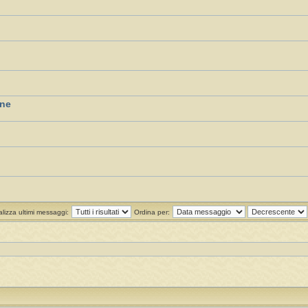
one
alizza ultimi messaggi:
Ordina per: