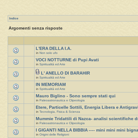
Indice
Argomenti senza risposte
L'ERA DELLA I.A.
in
Non solo ufo
VOCI NOTTURNE di Pupi Avati
in
Spiritualità ed Arte
L' ANELLO DI BARAHIR
in
Spiritualità ed Arte
IN MEMORIAM
in
Spiritualità ed Arte
Mauro Biglino - Sono sempre stati qui
in
Paleoastronautica e Clipeologia
Etere, Particelle Sottili, Energia Libera e Antigrav
in
Tecnologia, Fisica & Scienza
Mummie Tridattili di Nazca- analisi scientifiche d
in
Paleoastronautica e Clipeologia
I GIGANTI NELLA BIBBIA ---- mini mini mini bign
in
Origini delle Religioni