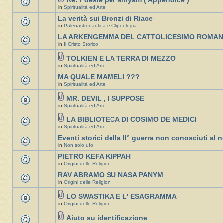
Re: Poesie per Miryam ( Appendice )
in
Spiritualità ed Arte
La verità sui Bronzi di Riace
in
Paleoastronautica e Clipeologia
LA ARKENGEMMA DEL CATTOLICESIMO ROMA
in
Il Cristo Storico
TOLKIEN E LA TERRA DI MEZZO
in
Spiritualità ed Arte
MA QUALE MAMELI ???
in
Spiritualità ed Arte
MR. DEVIL , I SUPPOSE
in
Spiritualità ed Arte
LA BIBLIOTECA DI COSIMO DE MEDICI
in
Spiritualità ed Arte
Eventi storici della II° guerra non conosciuti al n
in
Non solo ufo
PIETRO KEFA KIPPAH
in
Origini delle Religioni
RAV ABRAMO SU NASA PANYM
in
Origini delle Religioni
LO SWASTIKA E L' ESAGRAMMA
in
Origini delle Religioni
Aiuto su identificazione