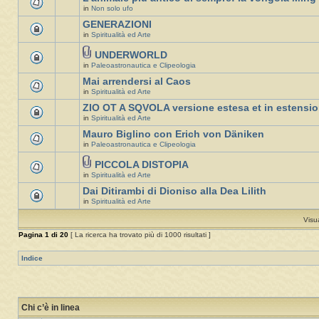
in
Non solo ufo
GENERAZIONI
in
Spiritualità ed Arte
UNDERWORLD
in
Paleoastronautica e Clipeologia
Mai arrendersi al Caos
in
Spiritualità ed Arte
ZIO OT A SQVOLA versione estesa et in estensi
in
Spiritualità ed Arte
Mauro Biglino con Erich von Däniken
in
Paleoastronautica e Clipeologia
PICCOLA DISTOPIA
in
Spiritualità ed Arte
Dai Ditirambi di Dioniso alla Dea Lilith
in
Spiritualità ed Arte
Visu
Pagina
1
di
20
[ La ricerca ha trovato più di 1000 risultati ]
Indice
Chi c’è in linea