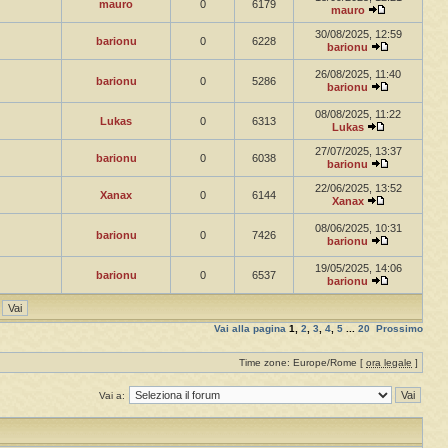
mauro
0
6179
mauro
30/08/2025, 12:59
barionu
0
6228
barionu
26/08/2025, 11:40
barionu
0
5286
barionu
08/08/2025, 11:22
Lukas
0
6313
Lukas
27/07/2025, 13:37
barionu
0
6038
barionu
22/06/2025, 13:52
Xanax
0
6144
Xanax
08/06/2025, 10:31
barionu
0
7426
barionu
19/05/2025, 14:06
barionu
0
6537
barionu
Vai alla pagina
1
,
2
,
3
,
4
,
5
...
20
Prossimo
Time zone: Europe/Rome [
ora legale
]
Vai a: