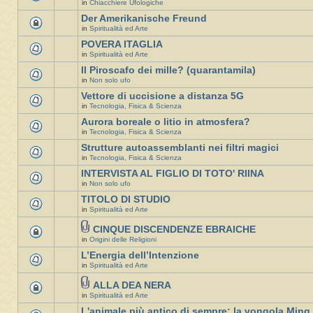
in
Chiacchiere Ufologiche
Der Amerikanische Freund
in
Spiritualità ed Arte
POVERA ITAGLIA
in
Spiritualità ed Arte
Il Piroscafo dei mille? (quarantamila)
in
Non solo ufo
Vettore di uccisione a distanza 5G
in
Tecnologia, Fisica & Scienza
Aurora boreale o litio in atmosfera?
in
Tecnologia, Fisica & Scienza
Strutture autoassemblanti nei filtri magici
in
Tecnologia, Fisica & Scienza
INTERVISTA AL FIGLIO DI TOTO' RIINA
in
Non solo ufo
TITOLO DI STUDIO
in
Spiritualità ed Arte
CINQUE DISCENDENZE EBRAICHE
in
Origini delle Religioni
L’Energia dell’Intenzione
in
Spiritualità ed Arte
ALLA DEA NERA
in
Spiritualità ed Arte
L'animale più antico di sempre: la vongola Ming