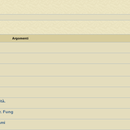
Argomenti
ità.
r. Fung
ami