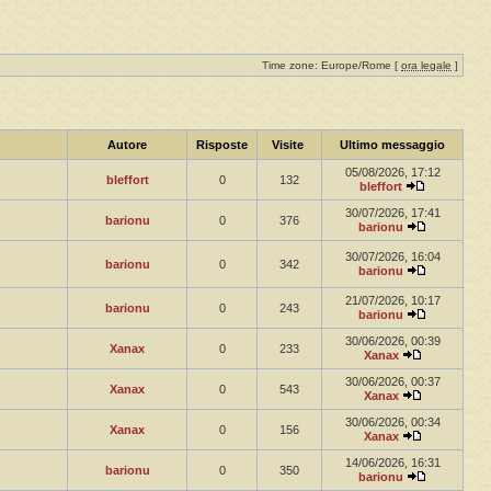
Time zone: Europe/Rome [
ora legale
]
Autore
Risposte
Visite
Ultimo messaggio
05/08/2026, 17:12
bleffort
0
132
bleffort
30/07/2026, 17:41
barionu
0
376
barionu
30/07/2026, 16:04
barionu
0
342
barionu
21/07/2026, 10:17
barionu
0
243
barionu
30/06/2026, 00:39
Xanax
0
233
Xanax
30/06/2026, 00:37
Xanax
0
543
Xanax
30/06/2026, 00:34
Xanax
0
156
Xanax
14/06/2026, 16:31
barionu
0
350
barionu