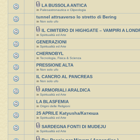
LA BUSSOLA ANTICA
in
Paleoastronautica e Clipeologia
tunnel attrsaverso lo stretto di Bering
in
Non solo ufo
IL CIMITERO DI HIGHGATE – VAMPIRI A LOND
in
Spiritualità ed Arte
GENERAZIONI
in
Spiritualità ed Arte
CHERNOBYL
in
Tecnologia, Fisica & Scienza
PRESSIONE ALTA
in
Non solo ufo
IL CANCRO AL PANCREAS
in
Non solo ufo
ARMORIALI ARALDICA
in
Spiritualità ed Arte
LA BLASFEMIA
in
Origini delle Religioni
25 APRILE Katyusha/Катюша
in
Spiritualità ed Arte
SARDEGNA FONTI DI MUDEJU
in
Spiritualità ed Arte