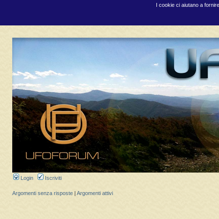
I cookie ci aiutano a fornir
Login
Iscriviti
Argomenti senza risposte
|
Argomenti attivi