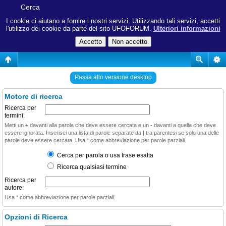
Cerca
I cookie ci aiutano a fornire i nostri servizi. Utilizzando tali servizi, accetti
l'utilizzo dei cookie da parte del sito UFOFORUM.
Ulteriori informazioni
Passa allo versione desktop
Motore di ricerca
Ricerca per
termini:
Metti un
+
davanti alla parola che deve essere cercata e un
-
davanti a quella che deve
essere ignorata. Inserisci una lista di parole separate da
|
tra parentesi se solo una delle
parole deve essere cercata. Usa * come abbreviazione per parole parziali.
Cerca per parola o usa frase esatta
Ricerca qualsiasi termine
Ricerca per
autore:
Usa * come abbreviazione per parole parziali.
Opzioni di Ricerca