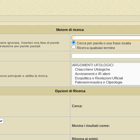
Motore di ricerca
re ignorata. Inserisci una lista di parole
Cerca per parola o usa frase esatta
viazione per parole parziali.
Ricerca qualsiasi termine
orum principale e abilita la ricerca.
Opzioni di Ricerca
Cerca:
Mostra i risultati come:
Ritorna ai primi: