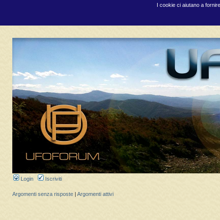
I cookie ci aiutano a fornir
Login
Iscriviti
Argomenti senza risposte
|
Argomenti attivi