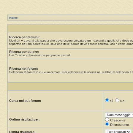
Indice
Ricerca per termini:
Metti un
+
davanti alla parola che deve essere cercata e un
-
davanti a quella che deve esse
separate da
|
tra parentesi se solo una delle parole deve essere cercata. Usa * come abbre
Ricerca per autore:
Usa * come abbreviazione per parole parziali.
Ricerca nei forum:
Seleziona il/i forum in cui vuoi cercare. Per velocizzare la ricerca nei subforum seleziona il f
Cerca nei subforum:
Sì
No
Ordina risultati per:
Crescente
Decrescente
Limita risultati a: